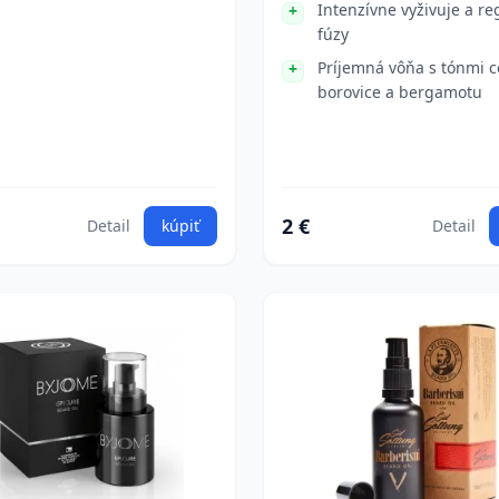
Intenzívne vyživuje a r
fúzy
Príjemná vôňa s tónmi c
borovice a bergamotu
2 €
Detail
kúpiť
Detail