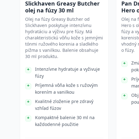
Slickhaven Greasy Butcher
Pan D
olej na fúzy 30 ml
Hero o
Olej na fúzy Greasy Butcher od
Olej na 
Slickhaven poskytuje intenzívnu
Hero s 
hydratáciu a výživu pre fúzy. Má
fúzy a v
charakteristickú vôňu kože s jemnými
korenis
tónmi ružového korenia a sladkého
vhodný n
pižma s vanilkou. Balenie obsahuje
o fúzy.
30 ml produktu.
Zmä
Intenzívne hydratuje a vyživuje
pok
fúzy
Prí
Príjemná vôňa kože s ružovým
man
korením a vanilkou
Obj
Kvalitné zloženie pre zdravý
pou
vzhľad fúzov
Kompaktné balenie 30 ml na
každodenné použitie