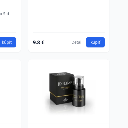
o Sid
9.8 €
kúpiť
Detail
kúpiť