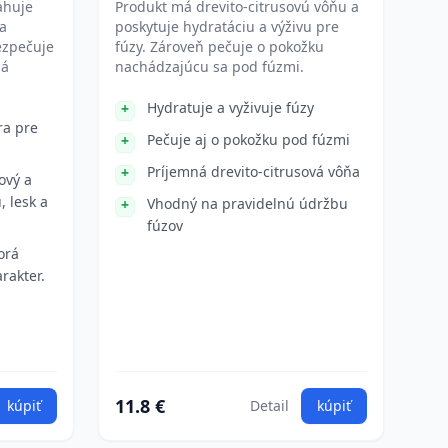
ahuje
Produkt má drevito-citrusovú vôňu a
a
poskytuje hydratáciu a výživu pre
ezpečuje
fúzy. Zároveň pečuje o pokožku
má
nachádzajúcu sa pod fúzmi.
Hydratuje a vyživuje fúzy
ra pre
Pečuje aj o pokožku pod fúzmi
Príjemná drevito-citrusová vôňa
ový a
, lesk a
Vhodný na pravidelnú údržbu
fúzov
orá
rakter.
11.8 €
kúpiť
Detail
kúpiť