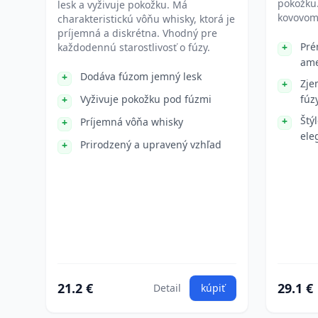
pokožku.
lesk a vyživuje pokožku. Má
kovovom
charakteristickú vôňu whisky, ktorá je
príjemná a diskrétna. Vhodný pre
Pré
každodennú starostlivosť o fúzy.
ame
Dodáva fúzom jemný lesk
Zje
Vyživuje pokožku pod fúzmi
fúz
Štý
Príjemná vôňa whisky
ele
Prirodzený a upravený vzhľad
21.2 €
29.1 €
Detail
kúpiť