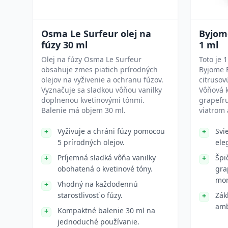
Osma Le Surfeur olej na
Byjome
fúzy 30 ml
1 ml
Olej na fúzy Osma Le Surfeur
Toto je 
obsahuje zmes piatich prírodných
Byjome E
olejov na vyživenie a ochranu fúzov.
citruso
Vyznačuje sa sladkou vôňou vanilky
Vôňová 
doplnenou kvetinovými tónmi.
grapefr
Balenie má objem 30 ml.
viatrom
Vyživuje a chráni fúzy pomocou
Svi
5 prírodných olejov.
ele
Príjemná sladká vôňa vanilky
Špi
obohatená o kvetinové tóny.
gra
mor
Vhodný na každodennú
starostlivosť o fúzy.
Zák
amb
Kompaktné balenie 30 ml na
jednoduché používanie.