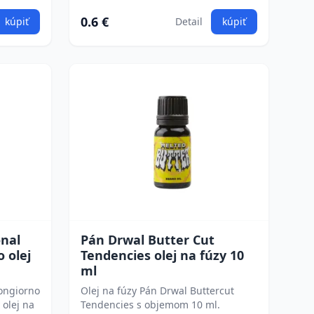
0.6 €
kúpiť
Detail
kúpiť
onal
Pán Drwal Butter Cut
 olej
Tendencies olej na fúzy 10
ml
uongiorno
Olej na fúzy Pán Drwal Buttercut
 olej na
Tendencies s objemom 10 ml.