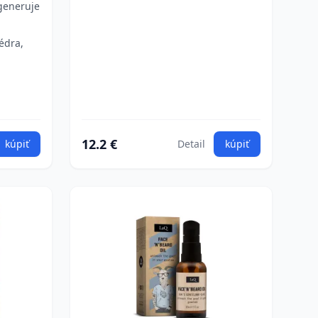
egeneruje
édra,
12.2 €
kúpiť
Detail
kúpiť