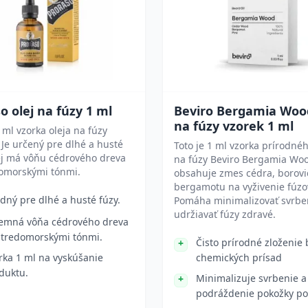
o olej na fúzy 1 ml
Beviro Bergamia Wood
na fúzy vzorek 1 ml
1 ml vzorka oleja na fúzy
 Je určený pre dlhé a husté
Toto je 1 ml vzorka prírodnéh
ej má vôňu cédrového dreva
na fúzy Beviro Bergamia Woo
domorskými tónmi.
obsahuje zmes cédra, borovi
bergamotu na vyživenie fúzo
dný pre dlhé a husté fúzy.
Pomáha minimalizovať svrbe
udržiavať fúzy zdravé.
jemná vôňa cédrového dreva
stredomorskými tónmi.
Čisto prírodné zloženie 
rka 1 ml na vyskúšanie
chemických prísad
duktu.
Minimalizuje svrbenie a
podráždenie pokožky po