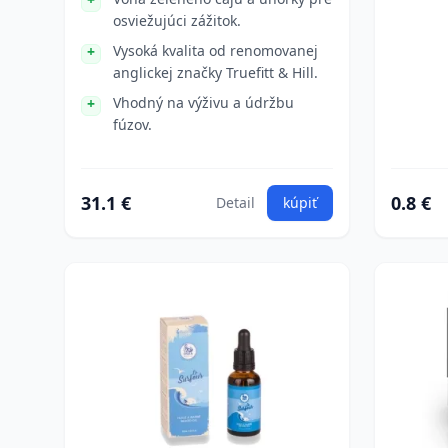
osviežujúci zážitok.
Vysoká kvalita od renomovanej
anglickej značky Truefitt & Hill.
Vhodný na výživu a údržbu
fúzov.
31.1 €
0.8 €
Detail
kúpiť