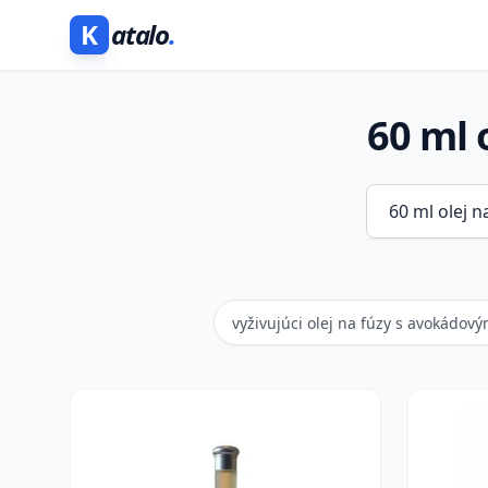
K
atalo
.
60 ml 
vyživujúci olej na fúzy s avokádov