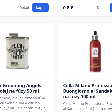
0.8 €
Detail
kúpiť
Detail
an Grooming Angels
Cella Milano Professi
olej na fúzy 50 ml
Buongiorno al Sandalo
na fúzy 100 ml
émiový olej na fúzy ponúka
rického duba a citrusov.
Cella Milano Professional B
, hydratuje a chráni fúzy aj
al Sandalo je ľahký nemastný