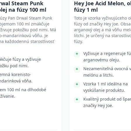
rwal Steam Punk
Hey Joe Acid Melon, o
lej na fúzy 100 ml
fúzy 1 ml
fúzy Pan Drwal Steam Punk
Toto je vzorka vyživujúceho o
objemom 100 ml zmäkčuje
fúzy od značky Hey Joe. Obs
yživuje pokožku pod nimi. Má
arganový olej a má vôňu mel
to-mandarinkovú vôňu. Je
litchi. Je určený na starostliv
a každodennú starostlivosť
fúzy.
Vyživuje a regeneruje f
kčuje fúzy a vyživuje
arganovému oleju.
ožku pod nimi.
Nezameniteľná ovocná 
jemná korenisto-
melónu a litchi.
darinková vôňa.
Vzorka 1 ml ideálna na
em 100 ml na dlhodobé
vyskúšanie produktu.
žívanie.
Kvalitný produkt od špan
značky Hey Joe.