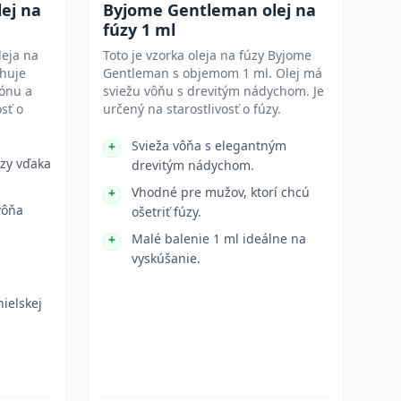
lej na
Byjome Gentleman olej na
fúzy 1 ml
leja na
Toto je vzorka oleja na fúzy Byjome
ahuje
Gentleman s objemom 1 ml. Olej má
ónu a
sviežu vôňu s drevitým nádychom. Je
osť o
určený na starostlivosť o fúzy.
Svieža vôňa s elegantným
úzy vďaka
drevitým nádychom.
Vhodné pre mužov, ktorí chcú
vôňa
ošetriť fúzy.
Malé balenie 1 ml ideálne na
vyskúšanie.
ielskej