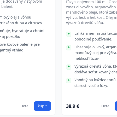
 Je dodávaný v štýlovom
fúzy s objemom 100 ml. Obs
 balení.
zmes olivového, arganového 
mandľového oleja, ktorá zab
miový olej s vôňou
výživu, lesk a hebkosť. Olej 
výraznú drevitú vôňu.
rického duba a citrusov
mňuje, hydratuje a chráni
Ľahká a nemastná textú
y aj pokožku
pohodlné používanie.
lové kovové balenie pre
Obsahuje olivový, argan
gantný vzhľad
mandľový olej pre výživu
hebkosť fúzov.
Výrazná drevitá vôňa, kt
dodáva sofistikovaný cha
Vhodný na každodennú
starostlivosť o fúzy.
38.9 €
Detail
kúpiť
Detail