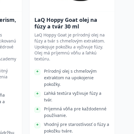
erism,
LaQ Hoppy Goat olej na
fúzy a tvár 30 ml
 s
LaQ Hoppy Goat je prírodný olej na
tikovanú
fúzy a tvár s chmeľovým extraktom.
cédrové
Upokojuje pokožku a vyživuje fúzy.
Olej má príjemnú vôňu a ľahkú
 Academy
textúru.
litný
Prírodný olej s chmeľovým
enia
extraktom na upokojenie
pokožky.
Ľahká textúra vyživuje fúzy a
ôňa
tvár.
a a
Príjemná vôňa pre každodenné
používanie.
Vhodný pre starostlivosť o fúzy a
pokožku tváre.
 údržbu