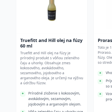
Truefitt and Hill olej na fúzy
Proras
60 ml
Toto je 
Proraso.
Truefitt and Hill olej na fúzy je
fúzy. Ol
prírodný produkt s vôňou zeleného
so stre
čaju a uhorky. Obsahuje zmes
kokosového, avokádového,
Vho
sezamového, jojobového a
arganového oleja. Je určený na výživu
Prí
a údržbu fúzov.
so 
Prírodné zloženie s kokosovým,
Vzo
avokádovým, sezamovým,
pro
jojobovým a arganovým olejom.
Vôňa zeleného čaju a uhorky pre