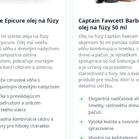
 Epicure olej na fúzy
Captain Fawcett Barb
olej na fúzy 50 ml
1 ml vzorka oleja na fúzy
Olej na fúzy Captain Fawcett
picure. Olej má sviežu
objemom 50 ml ponúka sofis
vú vôňu s drevitým nádychom.
vôňu kombinujúcu limetku, 
kompozícia začína
drevo a pačuli. Je výsledkom
uitom, pokračuje morským
spolupráce so Sid Sottunga
 a končí cédrom a ambrou.
a je určený na pravidelnú
starostlivosť o fúzy. Ide o kva
produkt pre mužov, ktorí si c
eža citrusová vôňa s
detailnú údržbu.
gantným drevitým nádychom
čka s prevládajúcim
Elegantná nadčasová v
pefruitom a srdcom
limetky, cédrového drev
ského viatra
pačuli.
ladná kombinácia cédru a
Vysoká kvalita a luxusné
ry pre hlboký charakter
spracovanie.
Vhodný na každodennú