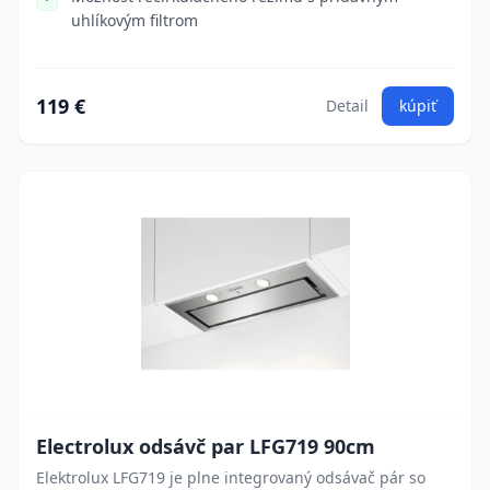
uhlíkovým filtrom
119 €
Detail
kúpiť
Electrolux odsávč par LFG719 90cm
Elektrolux LFG719 je plne integrovaný odsávač pár so