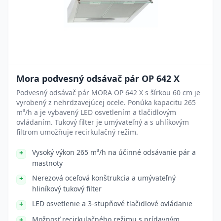
Mora podvesný odsávač pár OP 642 X
Podvesný odsávač pár MORA OP 642 X s šírkou 60 cm je
vyrobený z nehrdzavejúcej ocele. Ponúka kapacitu 265
m³/h a je vybavený LED osvetlením a tlačidlovým
ovládaním. Tukový filter je umývateľný a s uhlíkovým
filtrom umožňuje recirkulačný režim.
Vysoký výkon 265 m³/h na účinné odsávanie pár a
mastnoty
Nerezová oceľová konštrukcia a umývateľný
hliníkový tukový filter
LED osvetlenie a 3-stupňové tlačidlové ovládanie
Možnosť recirkulačného režimu s prídavným