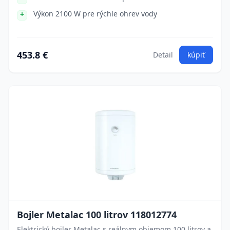
Výkon 2100 W pre rýchle ohrev vody
453.8 €
Detail
kúpiť
Bojler Metalac 100 litrov 118012774
Elektrický bojler Metalac s reálnym objemom 100 litrov a