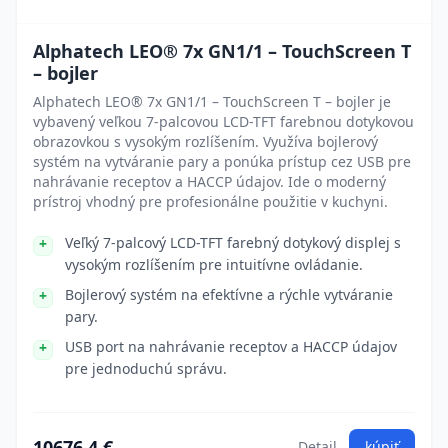
Alphatech LEO® 7x GN1/1 – TouchScreen T
– bojler
Alphatech LEO® 7x GN1/1 – TouchScreen T – bojler je
vybavený veľkou 7-palcovou LCD-TFT farebnou dotykovou
obrazovkou s vysokým rozlíšením. Využíva bojlerový
systém na vytváranie pary a ponúka prístup cez USB pre
nahrávanie receptov a HACCP údajov. Ide o moderný
prístroj vhodný pre profesionálne použitie v kuchyni.
Veľký 7-palcový LCD-TFT farebný dotykový displej s
vysokým rozlíšením pre intuitívne ovládanie.
Bojlerový systém na efektívne a rýchle vytváranie
pary.
USB port na nahrávanie receptov a HACCP údajov
pre jednoduchú správu.
10676.4 €
Detail
kúpiť