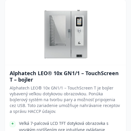
Alphatech LEO® 10x GN1/1 – TouchScreen
T – bojler
Alphatech LEO® 10x GN1/1 – TouchScreen T je bojler
vybavený veľkou dotykovou obrazovkou. Ponúka
bojlerový systém na tvorbu pary a možnosť pripojenia
cez USB. Toto zariadenie umožňuje nahrávanie receptov
a správu HACCP údajov.
Veľká 7-palcová LCD TFT dotyková obrazovka s
vysokým rozlíšením pre intuitívne ovládanie