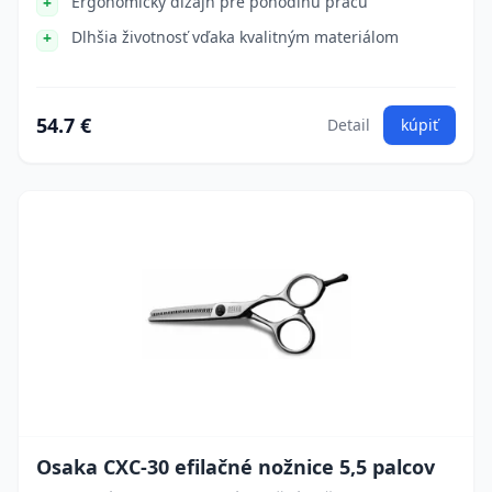
Ergonomický dizajn pre pohodlnú prácu
Dlhšia životnosť vďaka kvalitným materiálom
54.7 €
Detail
kúpiť
Osaka CXC-30 efilačné nožnice 5,5 palcov