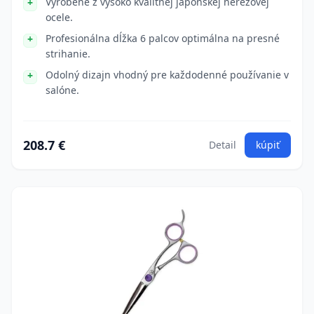
Vyrobené z vysoko kvalitnej japonskej nerezovej
ocele.
Profesionálna dĺžka 6 palcov optimálna na presné
strihanie.
Odolný dizajn vhodný pre každodenné používanie v
salóne.
208.7 €
Detail
kúpiť