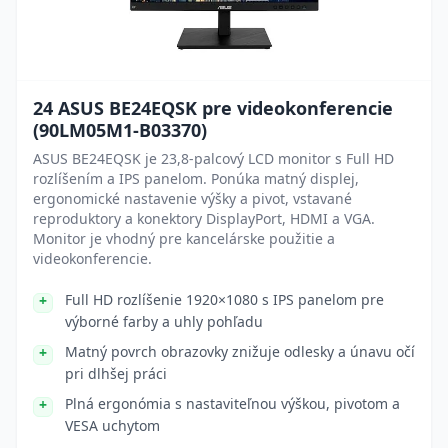
24 ASUS BE24EQSK pre videokonferencie
(90LM05M1-B03370)
ASUS BE24EQSK je 23,8-palcový LCD monitor s Full HD
rozlíšením a IPS panelom. Ponúka matný displej,
ergonomické nastavenie výšky a pivot, vstavané
reproduktory a konektory DisplayPort, HDMI a VGA.
Monitor je vhodný pre kancelárske použitie a
videokonferencie.
Full HD rozlíšenie 1920×1080 s IPS panelom pre
výborné farby a uhly pohľadu
Matný povrch obrazovky znižuje odlesky a únavu očí
pri dlhšej práci
Plná ergonómia s nastaviteľnou výškou, pivotom a
VESA uchytom