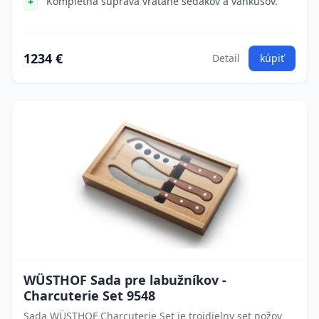
Kompletná súprava vrátane sedákov a vankúšov.
1234 €
Detail
kúpiť
WÜSTHOF Sada pre labužníkov -
Charcuterie Set 9548
Sada WÜSTHOF Charcuterie Set je trojdielny set nožov