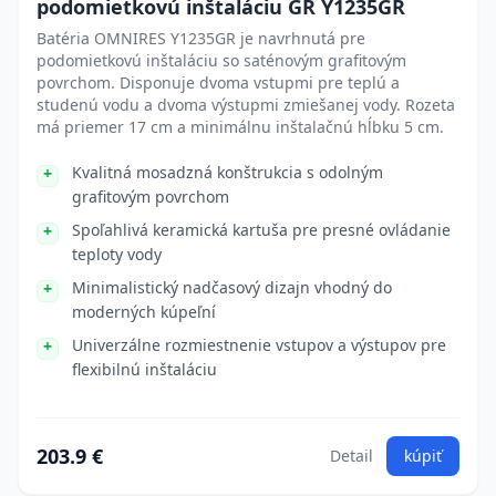
podomietkovú inštaláciu GR Y1235GR
Batéria OMNIRES Y1235GR je navrhnutá pre
podomietkovú inštaláciu so saténovým grafitovým
povrchom. Disponuje dvoma vstupmi pre teplú a
studenú vodu a dvoma výstupmi zmiešanej vody. Rozeta
má priemer 17 cm a minimálnu inštalačnú hĺbku 5 cm.
Kvalitná mosadzná konštrukcia s odolným
grafitovým povrchom
Spoľahlivá keramická kartuša pre presné ovládanie
teploty vody
Minimalistický nadčasový dizajn vhodný do
moderných kúpeľní
Univerzálne rozmiestnenie vstupov a výstupov pre
flexibilnú inštaláciu
203.9 €
Detail
kúpiť