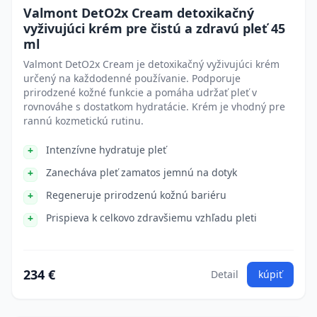
Valmont DetO2x Cream detoxikačný
vyživujúci krém pre čistú a zdravú pleť 45
ml
Valmont DetO2x Cream je detoxikačný vyživujúci krém
určený na každodenné používanie. Podporuje
prirodzené kožné funkcie a pomáha udržať pleť v
rovnováhe s dostatkom hydratácie. Krém je vhodný pre
rannú kozmetickú rutinu.
Intenzívne hydratuje pleť
Zanecháva pleť zamatos jemnú na dotyk
Regeneruje prirodzenú kožnú bariéru
Prispieva k celkovo zdravšiemu vzhľadu pleti
234 €
Detail
kúpiť