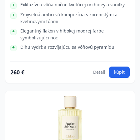
Exkluzívna vôňa nočne kvetúcej orchidey a vanilky
Zmyselná ambrová kompozícia s korenistými a
kvetinovými tónmi
Elegantný flakón v hlbokej modrej farbe
symbolizujúci noc
Dlhú výdrž a rozvíjajúcu sa vôňovú pyramídu
260 €
Detail
kúpiť