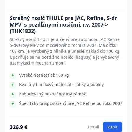
Strešný nosič THULE pre JAC, Refine, 5-dr
MPV, s pozdĺžnymi nosičmi, r.v. 2007->
(THK1832)
Strešný nosič THULE je určený pre automobil JAC Refine
5-dverový MPV od modelového ročníka 2007. Má dĺžku
108 cm, je vyrobený z hliníka a unesie náklad do 100 kg.
Upevňuje sa na pozdĺžne nosiče (hagusy) a je vybavený
uzamykacím mechanizmom.
Vysoká nosnosť až 100 kg
Kvalitný hliníkový materiál – ľahký a odolný
Zabudovaný bezpečnostný zámok
Špecificky prispôsobený pre JAC Refine od roku 2007
326.9 €
Detail
kúpiť