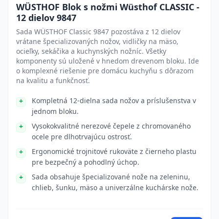
WÜSTHOF Blok s nožmi Wüsthof CLASSIC -
12 dielov 9847
Sada WÜSTHOF Classic 9847 pozostáva z 12 dielov
vrátane špecializovaných nožov, vidličky na mäso,
ocieľky, sekáčika a kuchynských nožníc. Všetky
komponenty sú uložené v hnedom drevenom bloku. Ide
o komplexné riešenie pre domácu kuchyňu s dôrazom
na kvalitu a funkčnosť.
Kompletná 12-dielna sada nožov a príslušenstva v
jednom bloku.
Vysokokvalitné nerezové čepele z chromovaného
ocele pre dlhotrvajúcu ostrosť.
Ergonomické trojnitové rukoväte z čierneho plastu
pre bezpečný a pohodlný úchop.
Sada obsahuje špecializované nože na zeleninu,
chlieb, šunku, mäso a univerzálne kuchárske nože.