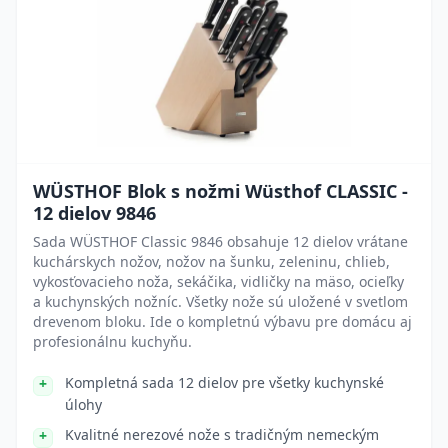
WÜSTHOF Blok s nožmi Wüsthof CLASSIC -
12 dielov 9846
Sada WÜSTHOF Classic 9846 obsahuje 12 dielov vrátane
kuchárskych nožov, nožov na šunku, zeleninu, chlieb,
vykosťovacieho noža, sekáčika, vidličky na mäso, ocieľky
a kuchynských nožníc. Všetky nože sú uložené v svetlom
drevenom bloku. Ide o kompletnú výbavu pre domácu aj
profesionálnu kuchyňu.
Kompletná sada 12 dielov pre všetky kuchynské
úlohy
Kvalitné nerezové nože s tradičným nemeckým