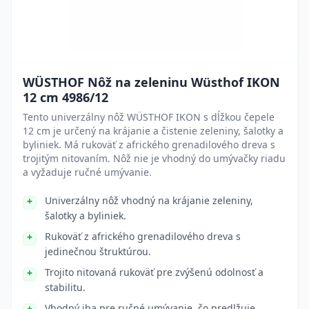
WÜSTHOF Nôž na zeleninu Wüsthof IKON
12 cm 4986/12
Tento univerzálny nôž WÜSTHOF IKON s dĺžkou čepele
12 cm je určený na krájanie a čistenie zeleniny, šalotky a
byliniek. Má rukoväť z afrického grenadilového dreva s
trojitým nitovaním. Nôž nie je vhodný do umývačky riadu
a vyžaduje ručné umývanie.
Univerzálny nôž vhodný na krájanie zeleniny,
šalotky a byliniek.
Rukoväť z afrického grenadilového dreva s
jedinečnou štruktúrou.
Trojito nitovaná rukoväť pre zvýšenú odolnosť a
stabilitu.
Vhodný iba pre ručné umývanie, čo predlžuje