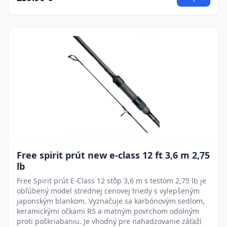
Free spirit prút new e-class 12 ft 3,6 m 2,75
lb
Free Spirit prút E-Class 12 stôp 3,6 m s testom 2,75 lb je
obľúbený model strednej cenovej triedy s vylepšeným
japonským blankom. Vyznačuje sa karbónovým sedlom,
keramickými očkami RS a matným povrchom odolným
proti poškriabaniu. Je vhodný pre nahadzovanie záťaží