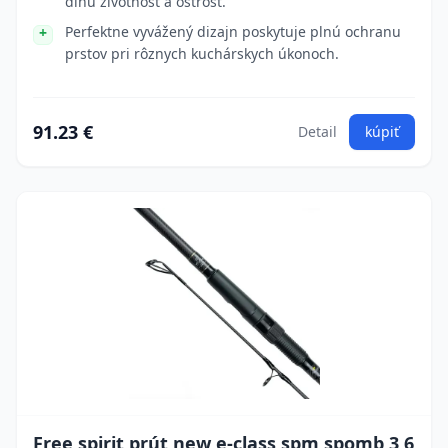
dlhú životnosť a ostrosť.
Perfektne vyvážený dizajn poskytuje plnú ochranu
prstov pri rôznych kuchárskych úkonoch.
91.23 €
Detail
kúpiť
Free spirit prút new e-class spm spomb 3,6