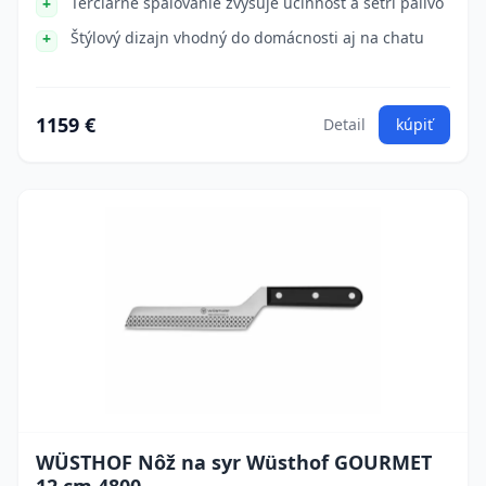
Terciárne spaľovanie zvyšuje účinnosť a šetrí palivo
Štýlový dizajn vhodný do domácnosti aj na chatu
1159 €
Detail
kúpiť
WÜSTHOF Nôž na syr Wüsthof GOURMET