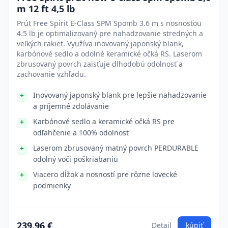
m 12 ft 4,5 lb
Prút Free Spirit E-Class SPM Spomb 3.6 m s nosnosťou
4.5 lb je optimalizovaný pre nahadzovanie stredných a
veľkých rakiet. Využíva inovovaný japonský blank,
karbónové sedlo a odolné keramické očká RS. Laserom
zbrusovaný povrch zaisťuje dlhodobú odolnosť a
zachovanie vzhľadu.
Inovovaný japonský blank pre lepšie nahadzovanie
a príjemné zdolávanie
Karbónové sedlo a keramické očká RS pre
odľahčenie a 100% odolnosť
Laserom zbrusovaný matný povrch PERDURABLE
odolný voči poškriabaniu
Viacero dĺžok a nosností pre rôzne lovecké
podmienky
239.96 €
Detail
kúpiť