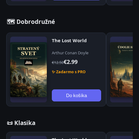
🗺️ Dobrodružné
The Lost World
Arthur Conan Doyle
€2.99
€12.50
✨ Zadarmo s PRO
Do košíka
📜 Klasika