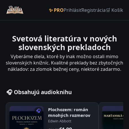
✨ PRO
Prihlásiť
Registrácia
🛒 Košík
Svetová literatúra v nových
slovenských prekladoch
Vyberáme diela, ktoré by inak možno ostali mimo
slovenských knižníc. Kvalitné preklady bez zbytočných
nákladov: za zlomok bežnej ceny, niektoré zadarmo.
🎧 Obsahujú audioknihu
Plochozem: román
🎧
mnohých rozmerov
Edwin Abbott