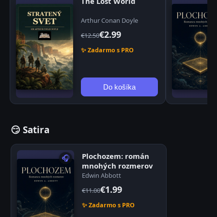
The Lost World
Arthur Conan Doyle
€2.99
€12.50
✨ Zadarmo s PRO
Do košíka
😏 Satira
Plochozem: román
🎧
mnohých rozmerov
Edwin Abbott
€1.99
€11.00
✨ Zadarmo s PRO