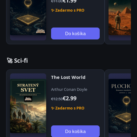
€1.99
€11.00
✨ Zadarmo s PRO
Do košíka
🚀 Sci-fi
The Lost World
Arthur Conan Doyle
€2.99
€12.50
✨ Zadarmo s PRO
Do košíka