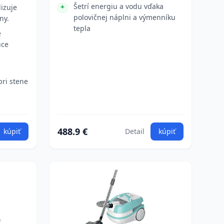
Šetrí energiu a vodu vďaka
izuje
polovičnej náplni a výmenníku
ny.
tepla
e
úce
ri stene
488.9 €
kúpiť
Detail
kúpiť