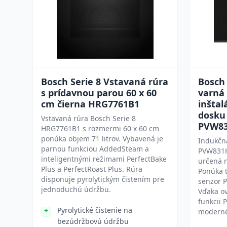
Bosch Serie 8 Vstavaná rúra
Bosch 
s prídavnou parou 60 x 60
varná
cm čierna HRG7761B1
inštal
dosku
Vstavaná rúra Bosch Serie 8
PVW8
HRG7761B1 s rozmermi 60 x 60 cm
ponúka objem 71 litrov. Vybavená je
Indukčná
parnou funkciou AddedSteam a
PVW831H
inteligentnými režimami PerfectBake
určená n
Plus a PerfectRoast Plus. Rúra
Ponúka t
disponuje pyrolytickým čistením pre
senzor P
jednoduchú údržbu.
Vďaka o
funkcii 
Pyrolytické čistenie na
moderné
bezúdržbovú údržbu