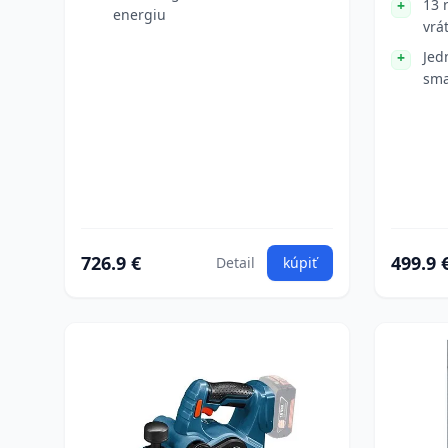
13 
energiu
vrá
Jed
sma
726.9 €
499.9 
Detail
kúpiť