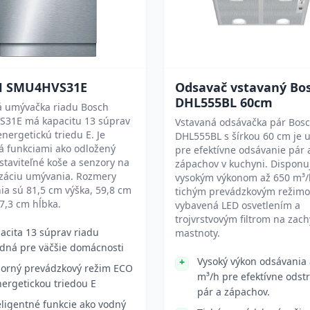
H SMU4HVS31E
Odsavač vstavaný Bo
DHL555BL 60cm
á umývačka riadu Bosch
31E má kapacitu 13 súprav
Vstavaná odsávačka pár Bos
energetickú triedu E. Je
DHL555BL s šírkou 60 cm je 
á funkciami ako odložený
pre efektívne odsávanie pár 
astaviteľné koše a senzory na
zápachov v kuchyni. Disponu
izáciu umývania. Rozmery
vysokým výkonom až 650 m³/
ia sú 81,5 cm výška, 59,8 cm
tichým prevádzkovým režimo
57,3 cm hĺbka.
vybavená LED osvetlením a
trojvrstvovým filtrom na zach
acita 13 súprav riadu
mastnoty.
dná pre väčšie domácnosti
Vysoký výkon odsávania 
orný prevádzkový režim ECO
m³/h pre efektívne odst
nergetickou triedou E
pár a zápachov.
eligentné funkcie ako vodný