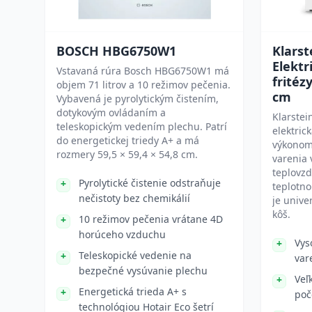
BOSCH HBG6750W1
Klarst
Elektr
Vstavaná rúra Bosch HBG6750W1 má
fritéz
objem 71 litrov a 10 režimov pečenia.
cm
Vybavená je pyrolytickým čistením,
dotykovým ovládaním a
Klarstei
teleskopickým vedením plechu. Patrí
elektric
do energetickej triedy A+ a má
výkonom
rozmery 59,5 × 59,4 × 54,8 cm.
varenia 
teplovzd
Pyrolytické čistenie odstraňuje
teplotno
nečistoty bez chemikálií
je univer
kôš.
10 režimov pečenia vrátane 4D
horúceho vzduchu
Vys
Teleskopické vedenie na
var
bezpečné vysúvanie plechu
Veľ
Energetická trieda A+ s
poč
technológiou Hotair Eco šetrí