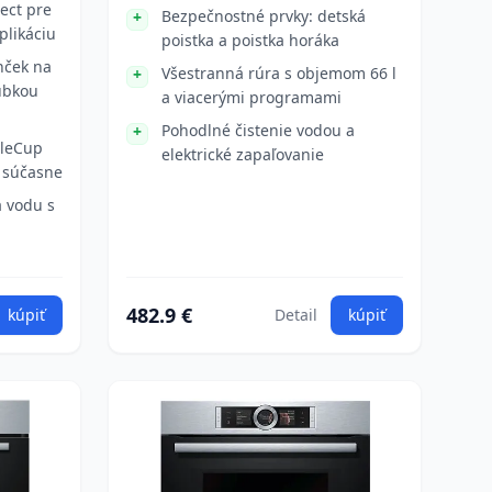
ect pre
Bezpečnostné prvky: detská
plikáciu
poistka a poistka horáka
nček na
Všestranná rúra s objemom 66 l
úbkou
a viacerými programami
Pohodlné čistenie vodou a
bleCup
elektrické zapaľovanie
k súčasne
a vodu s
482.9 €
kúpiť
Detail
kúpiť