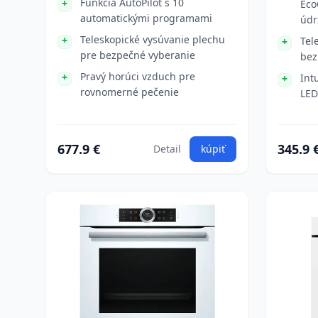
Funkcia AutoPilot s 10
Eco
automatickými programami
údr
Teleskopické vysúvanie plechu
Tel
pre bezpečné vyberanie
bez
Pravý horúci vzduch pre
Int
rovnomerné pečenie
LED
677.9 €
345.9 
Detail
kúpiť