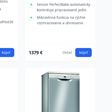
ličmi
Senzor PerfectBake automaticky
s
kontroluje pripravované jedlo
Mikrovlnná funkcia na rýchle
oPilot30
rozmrazovanie a ohrievanie
1379 €
kúpiť
Detail
kúpiť