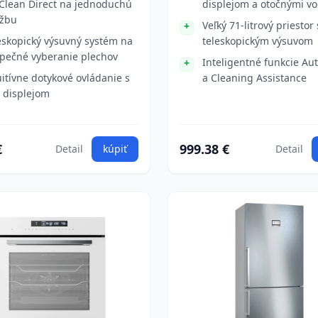
Clean Direct na jednoduchú
displejom a otočnými vo
žbu
Veľký 71-litrový priestor 
eskopický výsuvný systém na
teleskopickým výsuvom
pečné vyberanie plechov
Inteligentné funkcie Aut
uitívne dotykové ovládanie s
a Cleaning Assistance
 displejom
€
999.38 €
Detail
kúpiť
Detail