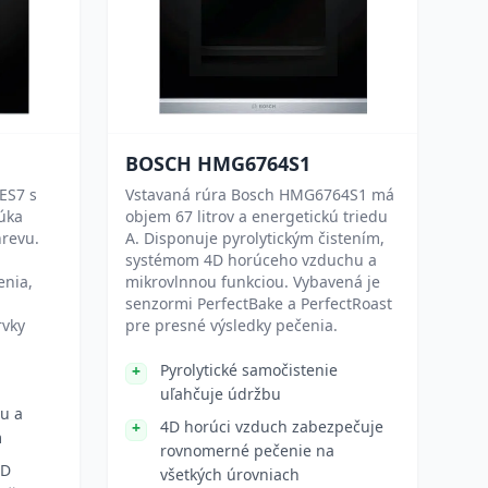
BOSCH HMG6764S1
ES7 s
Vstavaná rúra Bosch HMG6764S1 má
úka
objem 67 litrov a energetickú triedu
hrevu.
A. Disponuje pyrolytickým čistením,
systémom 4D horúceho vzduchu a
enia,
mikrovlnnou funkciou. Vybavená je
senzormi PerfectBake a PerfectRoast
rvky
pre presné výsledky pečenia.
Pyrolytické samočistenie
uľahčuje údržbu
ou a
4D horúci vzduch zabezpečuje
m
rovnomerné pečenie na
CD
všetkých úrovniach