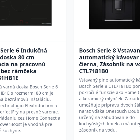
Serie 6 Indukčná
Bosch Serie 8 Vstavan
 doska 80 cm
automatický kávovar
ácia na pracovnú
čierna, Zásobník na 
 bez rámčeka
CTL7181B0
31HB1E
Vstavaný plne automatický k
Bosch Serie 8 CTL7181B0 po
 varná doska Bosch Serie 6
pokročilé funkcie ako Home 
B1E s rozmermi 80 cm je
a keramický mlynček. Zariad
a bezrámovú inštaláciu.
umožňuje prípravu dvoch šál
echnológiu FlexInduction a
naraz vďaka OneTouch Doubl
erfectFry na presné varenie.
určený na zabudovanie do
vládaniu cez Home Connect a
kuchyňských liniek a má int
PowerBoost je vhodná pre
zásobník na vodu.
 kuchyne.