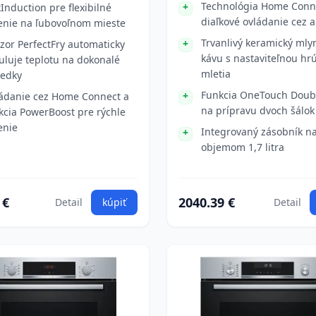
Technológia Home Conn
xInduction pre flexibilné
diaľkové ovládanie cez a
enie na ľubovoľnom mieste
Trvanlivý keramický mly
zor PerfectFry automaticky
kávu s nastaviteľnou hr
uluje teplotu na dokonalé
mletia
ledky
Funkcia OneTouch Dou
ádanie cez Home Connect a
na prípravu dvoch šálo
kcia PowerBoost pre rýchle
enie
Integrovaný zásobník n
objemom 1,7 litra
 €
2040.39 €
Detail
kúpiť
Detail