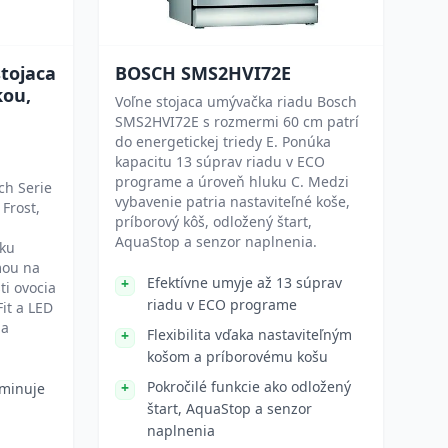
stojaca
BOSCH SMS2HVI72E
kou,
Voľne stojaca umývačka riadu Bosch
SMS2HVI72E s rozmermi 60 cm patrí
do energetickej triedy E. Ponúka
kapacitu 13 súprav riadu v ECO
programe a úroveň hluku C. Medzi
ch Serie
vybavenie patria nastaviteľné koše,
Frost,
príborový kôš, odložený štart,
AquaStop a senzor naplnenia.
ku
mou na
Efektívne umyje až 13 súprav
ti ovocia
riadu v ECO programe
Fit a LED
 a
Flexibilita vďaka nastaviteľným
košom a príborovému košu
Pokročilé funkcie ako odložený
iminuje
štart, AquaStop a senzor
naplnenia