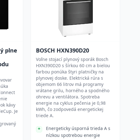
ý plne
BOSCH HXN390D20
Voľne stojací plynový sporák Bosch
vodu
HXN390D20 s šírkou 60 cm a bielou
farbou ponúka štyri platničky na
plynovej doske. Elektrická rúra s
ávovar
objemom 66 litrov má programy
núka
vrátane grilu, horného a spodného
Connect
ohrevu a ventilátora. Spotreba
enie
energie na cyklus pečenia je 0,98
ok kávy
kWh, čo zodpovedá energetickej
eCup. Je
triede A.
egrovaný
Energeticky úsporná trieda A s
nízkou spotrebou energie