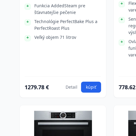
Fle
Funkcia AddedSteam pre
var
šťavnatejšie pečenie
Sen
Technológie PerfectBake Plus a
reg
PerfectRoast Plus
výs
Veľký objem 71 litrov
Ovl
fun
var
1279.78 €
778.62
Detail
kúpiť