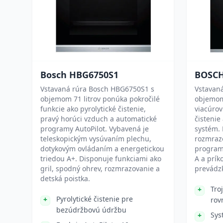
Bosch HBG6750S1
BOSCH
Vstavaná rúra Bosch HBG6750S1 s
Vstavan
objemom 71 litrov ponúka pokročilé
objemom
funkcie ako pyrolytické čistenie,
viacúrov
pravý horúci vzduch a automatické
čistenie
programy AutoPilot. Vybavená je
systém. 
teleskopickým vysúvaním plechu,
rozmrazo
dotykovým ovládaním a energetickou
program 
triedou A+. Disponuje funkciami ako
A a prík
gril, spodný ohrev, rozmrazovanie a
prevádz
detská poistka.
Tro
Pyrolytické čistenie pre
rov
bezúdržbovú údržbu
Sys