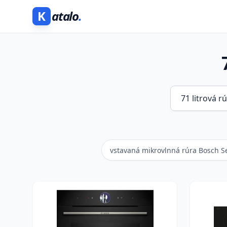
K
atalo
.
vstavaná mikrovlnná rúra Bosch Se