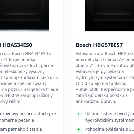
 HBA534ES0
Bosch HBG578ES7
á rúra Bosch HBA534ES0 s
Vstavaná rúra Bosch HBG578
 71 litrov ponúka
energetickou triedou A+ pon
ňový horúci vzduch, parné
objem 71 litrov a 9 druhov o
 a teleskopický výsuvný
Vybavená je pyrolýzou a
Disponuje funkciami ako gril,
hydrolytickým systémom čist
vanie a špecializovaný
LCD displejom a funkciou
na pizzu. Energetická trieda
AutoPilot30. Bezpečnostné p
on 3400 W zaručujú účinný
zahŕňajú detskú poistku a
kový režim.
antikoróznu úpravu.
júrovňový horúci vzduch pre
Účinné čistenie pyrolýz
nomerné pečenie
hydrolytickým systémo
tém parného čistenia
Pohodlné ovládanie s L