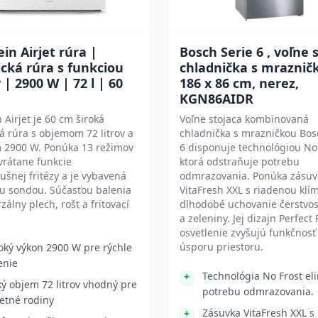
ein Airjet rúra |
Bosch Serie 6 , voľne 
ická rúra s funkciou
chladnička s mraznič
y | 2900 W | 72 l | 60
186 x 86 cm, nerez,
KGN86AIDR
n Airjet je 60 cm široká
Voľne stojaca kombinovaná
ká rúra s objemom 72 litrov a
chladnička s mrazničkou Bos
 2900 W. Ponúka 13 režimov
6 disponuje technológiou No 
vrátane funkcie
ktorá odstraňuje potrebu
ušnej fritézy a je vybavená
odmrazovania. Ponúka zásuv
u sondou. Súčasťou balenia
VitaFresh XXL s riadenou klí
zálny plech, rošt a fritovací
dlhodobé uchovanie čerstvos
a zeleniny. Jej dizajn Perfect 
osvetlenie zvyšujú funkčnosť
úsporu priestoru.
oký výkon 2900 W pre rýchle
enie
Technológia No Frost el
ký objem 72 litrov vhodný pre
potrebu odmrazovania.
etné rodiny
Zásuvka VitaFresh XXL s