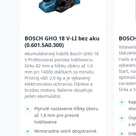
BOSCH GHO 18 V-LI bez aku
BOSC
(0.601.5A0.300)
Vstavan
SMU4HVS
Akumulátorový hoblík Bosch GHO 18
riadu a 
V Professional ponúka hobľovaciu
vybaven
šírku 82 mm a hĺbku úberu až 1,6
štart, n
mm pri 14000 otáčkach za minútu.
optimal
Prístroj váži 2,6 kg a je vybavený
zariaden
elektronickou ochranou článkov a
šírka a 
brzdou motora. Balenie obsahuje
jeden akumulátor.
Kap
Plynulé nastavenie hĺbky úberu
vho
až 1,6 mm pre presné
Úsp
hobľovanie
s e
Mimoriadne ostré obojstranné
Int