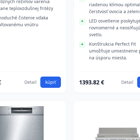
rôznych režimov varenia
riadenou klímou optimal
tane teplovzdušnej fritézy
čerstvosť ovocia a zeleni
noduché čistenie vďaka
LED osvetlenie poskytuj
ltovanému vnútru
rovnomerné a neoslňuj
svetlo.
Konštrukcia Perfect Fit
umožňuje umiestnenie p
na úsporu miesta.
€
1393.82 €
Detail
kúpiť
Detail