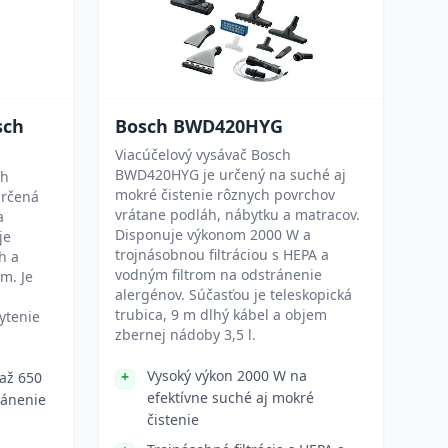
sch
Bosch BWD420HYG
Viacúčelový vysávač Bosch
BWD420HYG je určený na suché aj
ch
mokré čistenie rôznych povrchov
určená
vrátane podláh, nábytku a matracov.
a
Disponuje výkonom 2000 W a
je
trojnásobnou filtráciou s HEPA a
h a
vodným filtrom na odstránenie
m. Je
alergénov. Súčasťou je teleskopická
trubica, 9 m dlhý kábel a objem
ytenie
zbernej nádoby 3,5 l.
Vysoký výkon 2000 W na
až 650
efektívne suché aj mokré
ránenie
čistenie