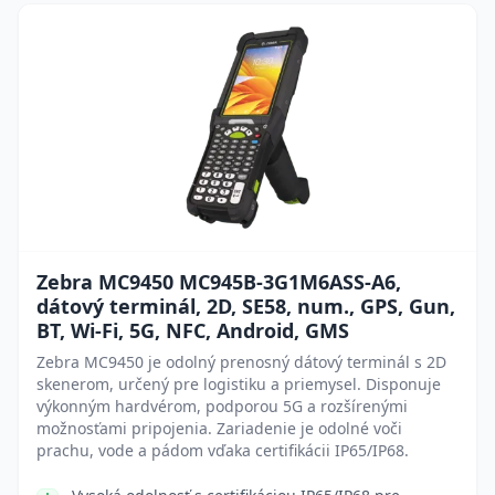
Zebra MC9450 MC945B-3G1M6ASS-A6,
dátový terminál, 2D, SE58, num., GPS, Gun,
BT, Wi-Fi, 5G, NFC, Android, GMS
Zebra MC9450 je odolný prenosný dátový terminál s 2D
skenerom, určený pre logistiku a priemysel. Disponuje
výkonným hardvérom, podporou 5G a rozšírenými
možnosťami pripojenia. Zariadenie je odolné voči
prachu, vode a pádom vďaka certifikácii IP65/IP68.