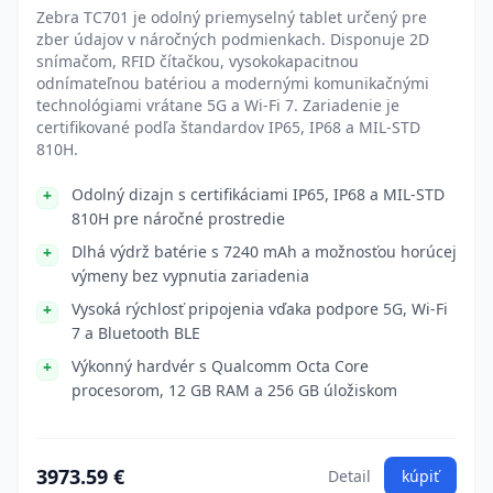
Zebra TC701 je odolný priemyselný tablet určený pre
zber údajov v náročných podmienkach. Disponuje 2D
snímačom, RFID čítačkou, vysokokapacitnou
odnímateľnou batériou a modernými komunikačnými
technológiami vrátane 5G a Wi-Fi 7. Zariadenie je
certifikované podľa štandardov IP65, IP68 a MIL-STD
810H.
Odolný dizajn s certifikáciami IP65, IP68 a MIL-STD
810H pre náročné prostredie
Dlhá výdrž batérie s 7240 mAh a možnosťou horúcej
výmeny bez vypnutia zariadenia
Vysoká rýchlosť pripojenia vďaka podpore 5G, Wi-Fi
7 a Bluetooth BLE
Výkonný hardvér s Qualcomm Octa Core
procesorom, 12 GB RAM a 256 GB úložiskom
3973.59 €
Detail
kúpiť