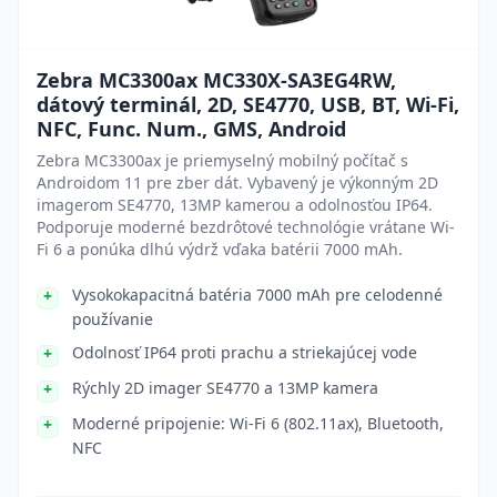
Zebra MC3300ax MC330X-SA3EG4RW,
dátový terminál, 2D, SE4770, USB, BT, Wi-Fi,
NFC, Func. Num., GMS, Android
Zebra MC3300ax je priemyselný mobilný počítač s
Androidom 11 pre zber dát. Vybavený je výkonným 2D
imagerom SE4770, 13MP kamerou a odolnosťou IP64.
Podporuje moderné bezdrôtové technológie vrátane Wi-
Fi 6 a ponúka dlhú výdrž vďaka batérii 7000 mAh.
Vysokokapacitná batéria 7000 mAh pre celodenné
používanie
Odolnosť IP64 proti prachu a striekajúcej vode
Rýchly 2D imager SE4770 a 13MP kamera
Moderné pripojenie: Wi-Fi 6 (802.11ax), Bluetooth,
NFC