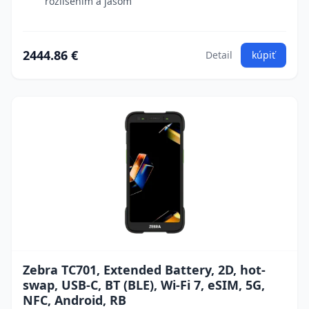
rozlíšením a jasom
2444.86 €
Detail
kúpiť
Zebra TC701, Extended Battery, 2D, hot-
swap, USB-C, BT (BLE), Wi-Fi 7, eSIM, 5G,
NFC, Android, RB