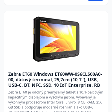
Zebra ET60 Windows ET60WW-0S6CLS00A0-
00, dátový terminál, 25,7cm (10,1''), USB,
USB-C, BT, NFC, SSD, 10 IoT Enterprise, RB
Zebra ET60 je odolný priemyselný tablet s 10.1-palcovým
kapacitným displejom a vysokým jasom. Vybavený je
výkonným procesorom Intel Core i5 vPro, 8 GB RAM, 256
GB SSD a podporuje moderné rozhrania ako USB-C,