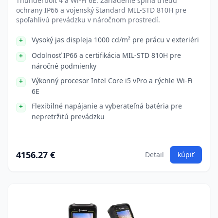
Thunderbolt 4 a Wi-Fi 6E. Zariadenie spĺňa triedu
ochrany IP66 a vojenský štandard MIL-STD 810H pre
spoľahlivú prevádzku v náročnom prostredí.
Vysoký jas displeja 1000 cd/m² pre prácu v exteriéri
Odolnosť IP66 a certifikácia MIL-STD 810H pre
náročné podmienky
Výkonný procesor Intel Core i5 vPro a rýchle Wi-Fi
6E
Flexibilné napájanie a vyberateľná batéria pre
nepretržitú prevádzku
4156.27 €
Detail
kúpiť