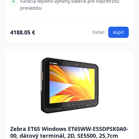
Funkcia teplého výmeny batérie pre nepretržitú
prevádzku
4188.05 €
Detail
kúpiť
Zebra ET65 Windows ET65WW-ES5DPSK0A0-
00, dátový terminál, 2D, SE5500, 25,7cm