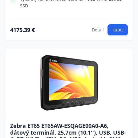
SSD
4175.39 €
Detail
kúpiť
Zebra ET65 ET65AW-ESQAGE00A0-A6,
dátový terminál, 25,7cm (10,1''), USB, USB-