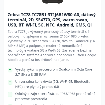
Zebra TC78 TC78B1-3T1J6B1W80-A6, dátový
terminál, 2D, SE4770, GPS, warm-swap,
USB, BT, Wi-Fi, 5G, NFC, Android, GMS, Qi
Zebra TC78 je výkonný prenosný dátový terminál s 6-
palcovým displejom a rozlíšením 2160x1080 pixelov.
Vybavený je 2D skenerom SE4770, dvojitou kamerou (16
MP + 8 MP) a podporuje moderné komunikačné
technológie vrátane 5G a Wi-Fi 6E. Zariadenie beží na
operačnom systéme Android s podporou služieb Google
Mobile a ponúka bezdrôtové nabíjanie.
Vysoký výkon s procesorom Qualcomm Octa Core
2,7 GHz a 8 GB RAM
Univerzálna konektivita (5G, Wi-Fi 6E, Bluetooth,
NFC) pre plynulý prenos dát
Odolný dizajn s certifikáciou IP65/IP68 pre náročné
pracovné prostredia