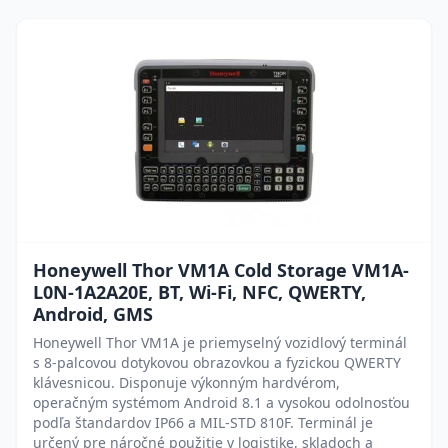
Honeywell Thor VM1A Cold Storage VM1A-
L0N-1A2A20E, BT, Wi-Fi, NFC, QWERTY,
Android, GMS
Honeywell Thor VM1A je priemyselný vozidlový terminál
s 8-palcovou dotykovou obrazovkou a fyzickou QWERTY
klávesnicou. Disponuje výkonným hardvérom,
operačným systémom Android 8.1 a vysokou odolnosťou
podľa štandardov IP66 a MIL-STD 810F. Terminál je
určený pre náročné použitie v logistike, skladoch a