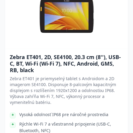
Zebra ET401, 2D, SE4100, 20.3 cm (8''), USB-
C, BT, Wi-Fi (Wi-Fi 7), NFC, Android, GMS,
RB, black
Zebra ET401 je priemyselný tablet s Androidom a 2D
imagerom SE4100. Disponuje 8-palcovým kapacitným
displejom s rozlíšením 1920x1200 a odolnosťou IP68.
Výbava zahŕňa Wi-Fi 7, NFC, výkonný procesor a
vymeniteľnú batériu.
Vysoká odolnosť IP68 pre náročné prostredia
Rýchle Wi-Fi 7 a všestranné pripojenie (USB-C,
Bluetooth, NFC)