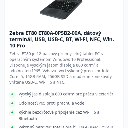
Zebra ET80 ET80A-0P5B2-00A, dátový
terminál, USB, USB-C, BT, Wi-Fi, NFC, Win.
10 Pro
Zebra ET80 je 12-palcový priemyselný tablet PC s
operačným systémom Windows 10 Professional.
Disponuje vysokým jasom displeja 800 cd/m² a
odolnosťou IP65. Výbavu tvorí výkonný procesor Intel
Core i5, 16GB RAM, 256GB SSD a moderné konektivity
vrátane USB-C, Wi-Fi 6 a NFC.
Vysoký jas displeja 800 cd/m² pre prácu v exteriéri
Odolnosť IP65 proti prachu a vode
Rýchle bezdrôtové pripojenie cez Wi-Fi 6 a
Bluetooth
Výkonný hardvér: Intel Core i5, 16GB RAM, 256GB