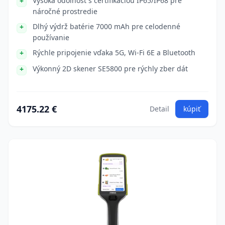
Vysoká odolnosť s certifikáciou IP65/IP68 pre
náročné prostredie
Dlhý výdrž batérie 7000 mAh pre celodenné
používanie
Rýchle pripojenie vďaka 5G, Wi-Fi 6E a Bluetooth
Výkonný 2D skener SE5800 pre rýchly zber dát
4175.22 €
Detail
kúpiť