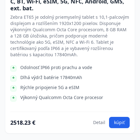
C, BT, Wi-Fi, eSIM, 5G, NFC, Android, GMS,
ext. bat.
Zebra ET65 je odolný priemyselný tablet s 10,1-palcovým
displejom a rozlíšením 1920x1200 pixelov. Disponuje
výkonným Qualcomm Octa Core procesorom, 8 GB RAM
a 128 GB úložiska, pričom podporuje moderné
technológie ako 5G, eSIM, NFC a Wi-Fi 6. Tablet je
certifikovaný podľa IP66 a je vybavený rozšírenou
batériou s kapacitou 17840mAh.
Odolnosť IP66 proti prachu a vode
Dlhá výdrž batérie 17840mAh
Rýchle pripojenie 5G a eSIM
Výkonný Qualcomm Octa Core procesor
2518.23 €
Detail
kúpiť