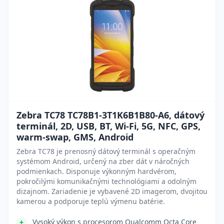
Zebra TC78 TC78B1-3T1K6B1B80-A6, dátový
terminál, 2D, USB, BT, Wi-Fi, 5G, NFC, GPS,
warm-swap, GMS, Android
Zebra TC78 je prenosný dátový terminál s operačným
systémom Android, určený na zber dát v náročných
podmienkach. Disponuje výkonným hardvérom,
pokročilými komunikačnými technológiami a odolným
dizajnom. Zariadenie je vybavené 2D imagerom, dvojitou
kamerou a podporuje teplú výmenu batérie.
Vysoký výkon s procesorom Qualcomm Octa Core