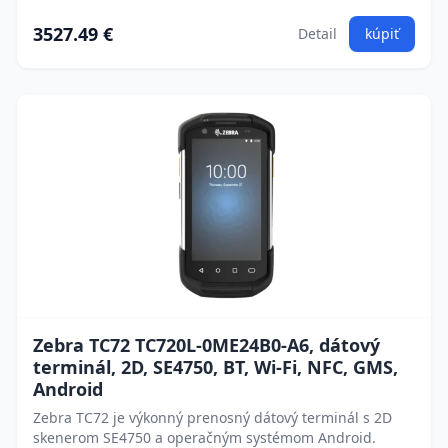
3527.49 €
Detail
kúpiť
Zebra TC72 TC720L-0ME24B0-A6, dátový
terminál, 2D, SE4750, BT, Wi-Fi, NFC, GMS,
Android
Zebra TC72 je výkonný prenosný dátový terminál s 2D
skenerom SE4750 a operačným systémom Android.