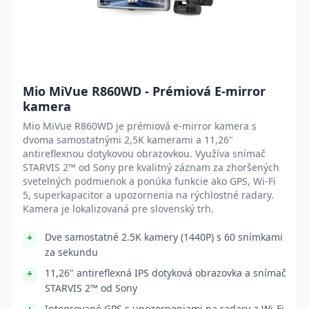
Mio MiVue R860WD - Prémiová E-mirror
kamera
Mio MiVue R860WD je prémiová e-mirror kamera s
dvoma samostatnými 2,5K kamerami a 11,26"
antireflexnou dotykovou obrazovkou. Využíva snímač
STARVIS 2™ od Sony pre kvalitný záznam za zhoršených
svetelných podmienok a ponúka funkcie ako GPS, Wi-Fi
5, superkapacitor a upozornenia na rýchlostné radary.
Kamera je lokalizovaná pre slovenský trh.
Dve samostatné 2.5K kamery (1440P) s 60 snímkami
za sekundu
11,26" antireflexná IPS dotyková obrazovka a snímač
STARVIS 2™ od Sony
Integrované GPS s upozorneniami na radary a Wi-Fi