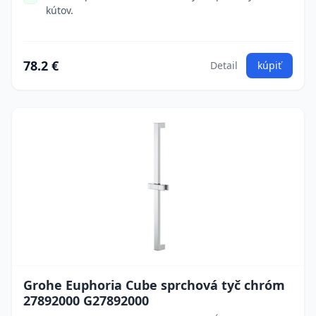
kútov.
78.2 €
Detail
kúpiť
Grohe Euphoria Cube sprchová tyč chróm
27892000 G27892000