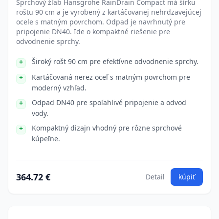
Sprchový žľab Hansgrohe RainDrain Compact má šírku
roštu 90 cm a je vyrobený z kartáčovanej nehrdzavejúcej
ocele s matným povrchom. Odpad je navrhnutý pre
pripojenie DN40. Ide o kompaktné riešenie pre
odvodnenie sprchy.
Široký rošt 90 cm pre efektívne odvodnenie sprchy.
Kartáčovaná nerez oceľ s matným povrchom pre
moderný vzhľad.
Odpad DN40 pre spoľahlivé pripojenie a odvod
vody.
Kompaktný dizajn vhodný pre rôzne sprchové
kúpeľne.
364.72 €
Detail
kúpiť