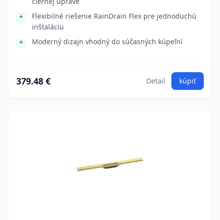
čiernej úprave
Flexibilné riešenie RainDrain Flex pre jednoduchú
inštaláciu
Moderný dizajn vhodný do súčasných kúpeľní
379.48 €
Detail
kúpiť