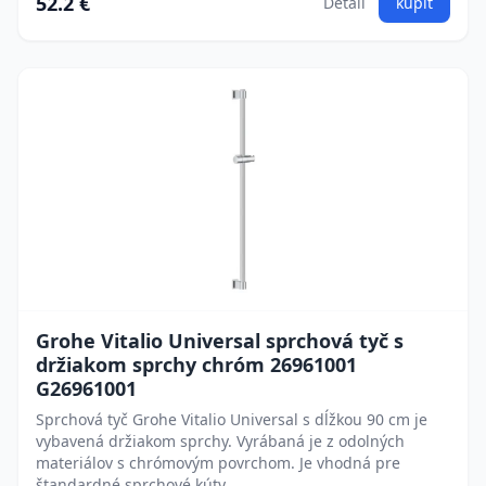
52.2 €
Detail
kúpiť
Grohe Vitalio Universal sprchová tyč s
držiakom sprchy chróm 26961001
G26961001
Sprchová tyč Grohe Vitalio Universal s dĺžkou 90 cm je
vybavená držiakom sprchy. Vyrábaná je z odolných
materiálov s chrómovým povrchom. Je vhodná pre
štandardné sprchové kúty.