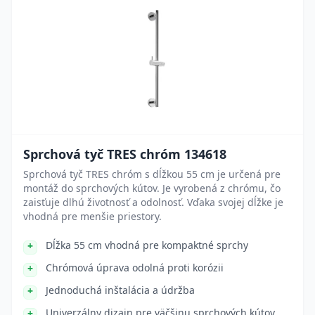
Sprchová tyč TRES chróm 134618
Sprchová tyč TRES chróm s dĺžkou 55 cm je určená pre
montáž do sprchových kútov. Je vyrobená z chrómu, čo
zaisťuje dlhú životnosť a odolnosť. Vďaka svojej dĺžke je
vhodná pre menšie priestory.
Dĺžka 55 cm vhodná pre kompaktné sprchy
Chrómová úprava odolná proti korózii
Jednoduchá inštalácia a údržba
Univerzálny dizajn pre väčšinu sprchových kútov