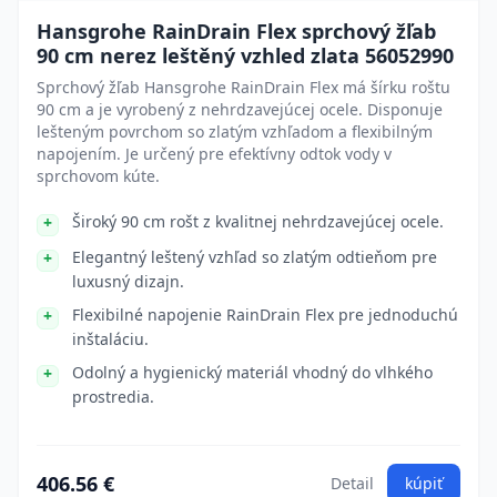
Hansgrohe RainDrain Flex sprchový žľab
90 cm nerez leštěný vzhled zlata 56052990
Sprchový žľab Hansgrohe RainDrain Flex má šírku roštu
90 cm a je vyrobený z nehrdzavejúcej ocele. Disponuje
lešteným povrchom so zlatým vzhľadom a flexibilným
napojením. Je určený pre efektívny odtok vody v
sprchovom kúte.
Široký 90 cm rošt z kvalitnej nehrdzavejúcej ocele.
Elegantný leštený vzhľad so zlatým odtieňom pre
luxusný dizajn.
Flexibilné napojenie RainDrain Flex pre jednoduchú
inštaláciu.
Odolný a hygienický materiál vhodný do vlhkého
prostredia.
406.56 €
Detail
kúpiť