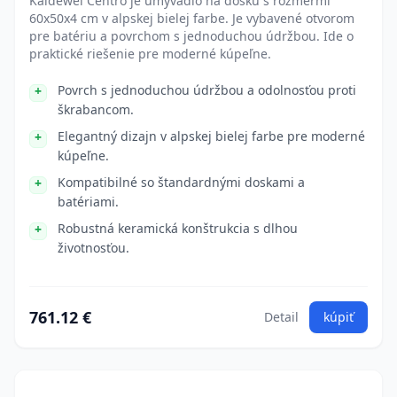
Kaldewei Centro je umývadlo na dosku s rozmermi
60x50x4 cm v alpskej bielej farbe. Je vybavené otvorom
pre batériu a povrchom s jednoduchou údržbou. Ide o
praktické riešenie pre moderné kúpeľne.
Povrch s jednoduchou údržbou a odolnosťou proti
škrabancom.
Elegantný dizajn v alpskej bielej farbe pre moderné
kúpeľne.
Kompatibilné so štandardnými doskami a
batériami.
Robustná keramická konštrukcia s dlhou
životnosťou.
761.12 €
Detail
kúpiť