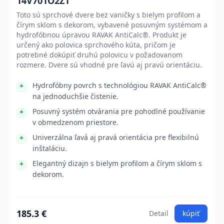
14V701O2Z1
Toto sú sprchové dvere bez vaničky s bielym profilom a
čírym sklom s dekorom, vybavené posuvným systémom a
hydrofóbnou úpravou RAVAK AntiCalc®. Produkt je
určený ako polovica sprchového kúta, pričom je
potrebné dokúpiť druhú polovicu v požadovanom
rozmere. Dvere sú vhodné pre ľavú aj pravú orientáciu.
Hydrofóbny povrch s technológiou RAVAK AntiCalc®
na jednoduchšie čistenie.
Posuvný systém otvárania pre pohodlné používanie
v obmedzenom priestore.
Univerzálna ľavá aj pravá orientácia pre flexibilnú
inštaláciu.
Elegantný dizajn s bielym profilom a čírym sklom s
dekorom.
185.3 €
Detail
kúpiť