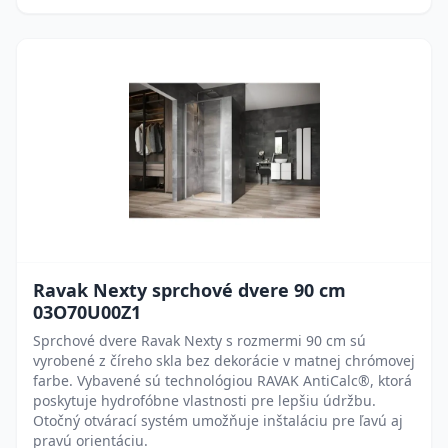
Ravak Nexty sprchové dvere 90 cm
03O70U00Z1
Sprchové dvere Ravak Nexty s rozmermi 90 cm sú
vyrobené z číreho skla bez dekorácie v matnej chrómovej
farbe. Vybavené sú technológiou RAVAK AntiCalc®, ktorá
poskytuje hydrofóbne vlastnosti pre lepšiu údržbu.
Otočný otvárací systém umožňuje inštaláciu pre ľavú aj
pravú orientáciu.