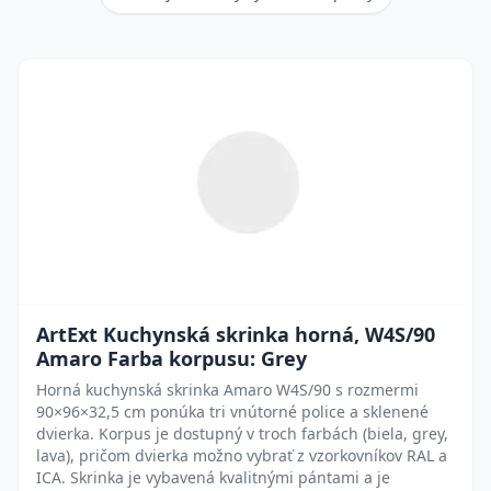
ArtExt Kuchynská skrinka horná, W4S/90
Amaro Farba korpusu: Grey
Horná kuchynská skrinka Amaro W4S/90 s rozmermi
90×96×32,5 cm ponúka tri vnútorné police a sklenené
dvierka. Korpus je dostupný v troch farbách (biela, grey,
lava), pričom dvierka možno vybrať z vzorkovníkov RAL a
ICA. Skrinka je vybavená kvalitnými pántami a je