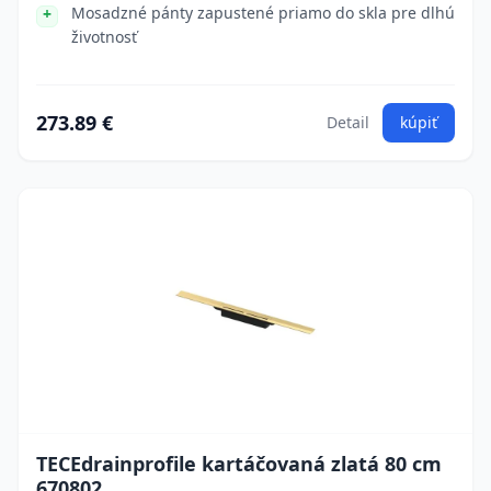
Mosadzné pánty zapustené priamo do skla pre dlhú
životnosť
273.89 €
Detail
kúpiť
TECEdrainprofile kartáčovaná zlatá 80 cm
670802