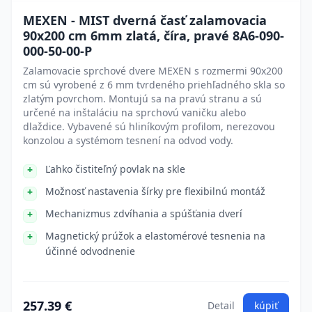
MEXEN - MIST dverná časť zalamovacia
90x200 cm 6mm zlatá, číra, pravé 8A6-090-
000-50-00-P
Zalamovacie sprchové dvere MEXEN s rozmermi 90x200
cm sú vyrobené z 6 mm tvrdeného priehľadného skla so
zlatým povrchom. Montujú sa na pravú stranu a sú
určené na inštaláciu na sprchovú vaničku alebo
dlaždice. Vybavené sú hliníkovým profilom, nerezovou
konzolou a systémom tesnení na odvod vody.
Ľahko čistiteľný povlak na skle
Možnosť nastavenia šírky pre flexibilnú montáž
Mechanizmus zdvíhania a spúšťania dverí
Magnetický prúžok a elastomérové tesnenia na
účinné odvodnenie
257.39 €
Detail
kúpiť