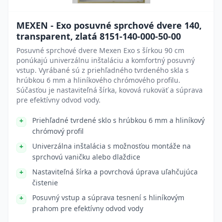
MEXEN - Exo posuvné sprchové dvere 140,
transparent, zlatá 8151-140-000-50-00
Posuvné sprchové dvere Mexen Exo s šírkou 90 cm
ponúkajú univerzálnu inštaláciu a komfortný posuvný
vstup. Vyrábané sú z priehľadného tvrdeného skla s
hrúbkou 6 mm a hliníkového chrómového profilu.
Súčasťou je nastaviteľná šírka, kovová rukoväť a súprava
pre efektívny odvod vody.
Priehľadné tvrdené sklo s hrúbkou 6 mm a hliníkový
chrómový profil
Univerzálna inštalácia s možnosťou montáže na
sprchovú vaničku alebo dlaždice
Nastaviteľná šírka a povrchová úprava uľahčujúca
čistenie
Posuvný vstup a súprava tesnení s hliníkovým
prahom pre efektívny odvod vody