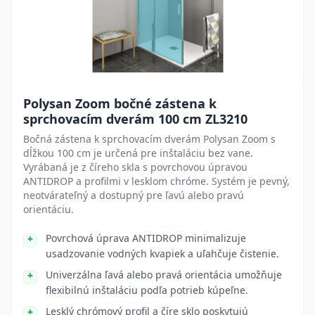
Polysan Zoom bočné zástena k
sprchovacím dverám 100 cm ZL3210
Bočná zástena k sprchovacím dverám Polysan Zoom s
dĺžkou 100 cm je určená pre inštaláciu bez vane.
Vyrábaná je z číreho skla s povrchovou úpravou
ANTIDROP a profilmi v lesklom chróme. Systém je pevný,
neotvárateľný a dostupný pre ľavú alebo pravú
orientáciu.
Povrchová úprava ANTIDROP minimalizuje
usadzovanie vodných kvapiek a uľahčuje čistenie.
Univerzálna ľavá alebo pravá orientácia umožňuje
flexibilnú inštaláciu podľa potrieb kúpeľne.
Lesklý chrómový profil a číre sklo poskytujú