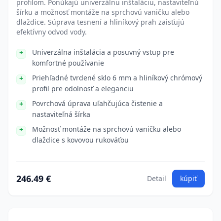
profilom. Ponúkajú univerzálnu inštaláciu, nastaviteľnú
šírku a možnosť montáže na sprchovú vaničku alebo
dlaždice. Súprava tesnení a hliníkový prah zaisťujú
efektívny odvod vody.
Univerzálna inštalácia a posuvný vstup pre
komfortné používanie
Priehľadné tvrdené sklo 6 mm a hliníkový chrómový
profil pre odolnosť a eleganciu
Povrchová úprava uľahčujúca čistenie a
nastaviteľná šírka
Možnosť montáže na sprchovú vaničku alebo
dlaždice s kovovou rukoväťou
246.49 €
Detail
kúpiť