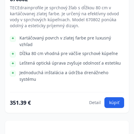
TECEdrainprofile je sprchový žľab s dĺžkou 80 cm v
kartáčovanej zlatej farbe. Je určený na efektívny odvod
vody v sprchových kúpeľniach. Model 670802 ponúka
odolný a esteticky príjemný dizajn.
Kartáčovaný povrch v zlatej farbe pre luxusný
vzhľad
Dĺžka 80 cm vhodná pre väčšie sprchové kúpeľne
Leštená optická úprava zvyšuje odolnosť a estetiku
Jednoduchá inštalácia a údržba drenážneho
systému
351.39 €
Detail
kúpiť