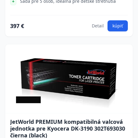
Sada pre 5 osôb, ideálna pre detské stretnutia
397 €
Detail
kúpiť
JetWorld PREMIUM kompatibilná valcová
jednotka pre Kyocera DK-3190 302T693030
čierna (black)