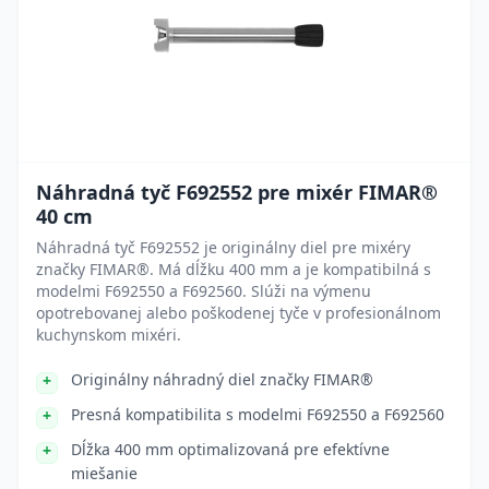
Náhradná tyč F692552 pre mixér FIMAR®
40 cm
Náhradná tyč F692552 je originálny diel pre mixéry
značky FIMAR®. Má dĺžku 400 mm a je kompatibilná s
modelmi F692550 a F692560. Slúži na výmenu
opotrebovanej alebo poškodenej tyče v profesionálnom
kuchynskom mixéri.
Originálny náhradný diel značky FIMAR®
Presná kompatibilita s modelmi F692550 a F692560
Dĺžka 400 mm optimalizovaná pre efektívne
miešanie