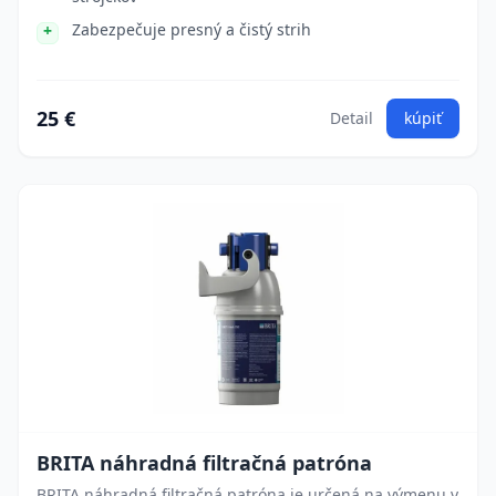
Zabezpečuje presný a čistý strih
25 €
Detail
kúpiť
BRITA náhradná filtračná patróna
BRITA náhradná filtračná patróna je určená na výmenu v