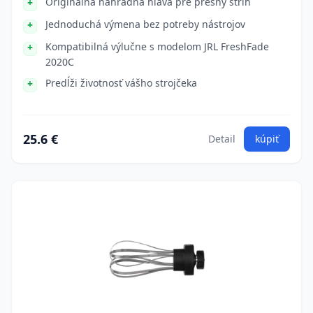
Originálna náhradná hlava pre presný strih
Jednoduchá výmena bez potreby nástrojov
Kompatibilná výlučne s modelom JRL FreshFade
2020C
Predĺži životnosť vášho strojčeka
25.6 €
Detail
kúpiť