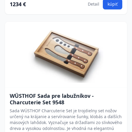
1234 €
Detail
kúpiť
WÜSTHOF Sada pre labužníkov -
Charcuterie Set 9548
Sada WÜSTHOF Charcuterie Set je trojdielny set nožov
určený na krájanie a servírovanie šunky, klobás a ďalších
mäsových lahôdok. Vyznačuje sa držadlami zo slivkového
dreva a vysokou odolnosťou. Je vhodná na elegantnú