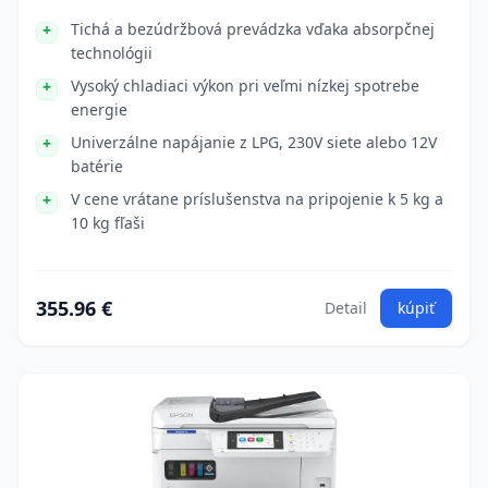
Tichá a bezúdržbová prevádzka vďaka absorpčnej
technológii
Vysoký chladiaci výkon pri veľmi nízkej spotrebe
energie
Univerzálne napájanie z LPG, 230V siete alebo 12V
batérie
V cene vrátane príslušenstva na pripojenie k 5 kg a
10 kg fľaši
355.96 €
Detail
kúpiť