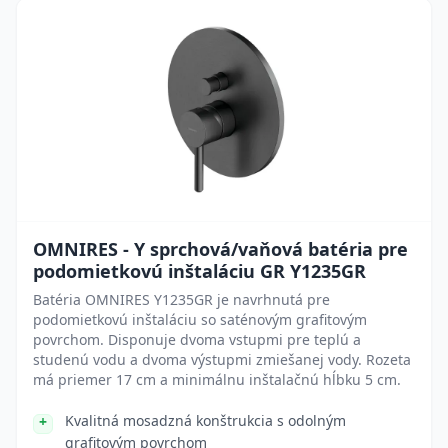
OMNIRES - Y sprchová/vaňová batéria pre
podomietkovú inštaláciu GR Y1235GR
Batéria OMNIRES Y1235GR je navrhnutá pre
podomietkovú inštaláciu so saténovým grafitovým
povrchom. Disponuje dvoma vstupmi pre teplú a
studenú vodu a dvoma výstupmi zmiešanej vody. Rozeta
má priemer 17 cm a minimálnu inštalačnú hĺbku 5 cm.
Kvalitná mosadzná konštrukcia s odolným
grafitovým povrchom