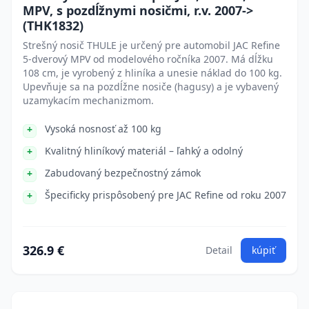
MPV, s pozdĺžnymi nosičmi, r.v. 2007->
(THK1832)
Strešný nosič THULE je určený pre automobil JAC Refine
5-dverový MPV od modelového ročníka 2007. Má dĺžku
108 cm, je vyrobený z hliníka a unesie náklad do 100 kg.
Upevňuje sa na pozdĺžne nosiče (hagusy) a je vybavený
uzamykacím mechanizmom.
Vysoká nosnosť až 100 kg
Kvalitný hliníkový materiál – ľahký a odolný
Zabudovaný bezpečnostný zámok
Špecificky prispôsobený pre JAC Refine od roku 2007
326.9 €
Detail
kúpiť