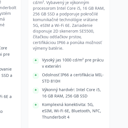
é
cd/m². Vybavený je výkonným
nderbolt
procesorom Intel Core i5, 16 GB RAM,
systém
256 GB SSD a podporuje pokročilé
 má
komunikačné technológie vrátane
ené
5G, eSIM a Wi-Fi 6E. Zariadenie
disponuje 2D skenerom SE5500,
čítačkou odtlačkov prstov,
certifikáciou IP66 a ponúka možnosť
Core
výmeny batérie.
mi pre
Vysoký jas 1000 cd/m² pre prácu
v exteriéri
ovanie
Odolnosť IP66 a certifikácia MIL-
 SSD a
STD 810H
Výkonný hardvér: Intel Core i5,
s
16 GB RAM, 256 GB SSD
i 6E a
Komplexná konektivita: 5G,
eSIM, Wi-Fi 6E, Bluetooth, NFC,
ko
Thunderbolt 4