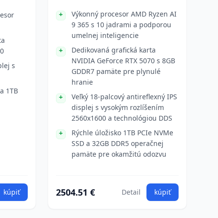
Výkonný procesor AMD Ryzen AI
cesor
9 365 s 10 jadrami a podporou
umelnej inteligencie
ta
Dedikovaná grafická karta
60
NVIDIA GeForce RTX 5070 s 8GB
lej s
GDDR7 pamäte pre plynulé
hranie
a 1TB
Veľký 18-palcový antireflexný IPS
displej s vysokým rozlíšením
2560x1600 a technológiou DDS
Rýchle úložisko 1TB PCIe NVMe
SSD a 32GB DDR5 operačnej
pamäte pre okamžitú odozvu
2504.51 €
kúpiť
Detail
kúpiť