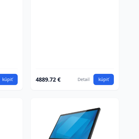
4889.72 €
kúpiť
Detail
kúpiť