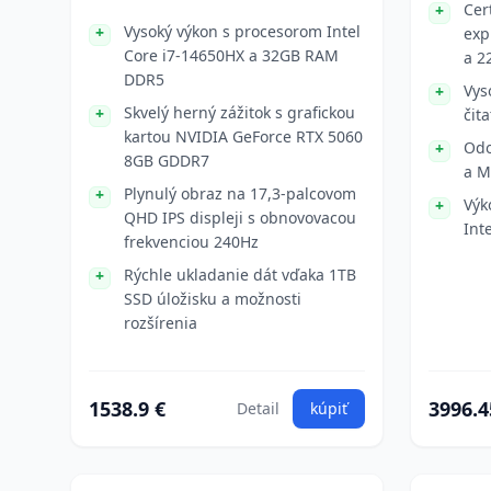
Cer
Vysoký výkon s procesorom Intel
exp
Core i7-14650HX a 32GB RAM
a 2
DDR5
Vys
Skvelý herný zážitok s grafickou
čit
kartou NVIDIA GeForce RTX 5060
Odo
8GB GDDR7
a M
Plynulý obraz na 17,3-palcovom
Výk
QHD IPS displeji s obnovovacou
Int
frekvenciou 240Hz
Rýchle ukladanie dát vďaka 1TB
SSD úložisku a možnosti
rozšírenia
1538.9 €
3996.4
Detail
kúpiť