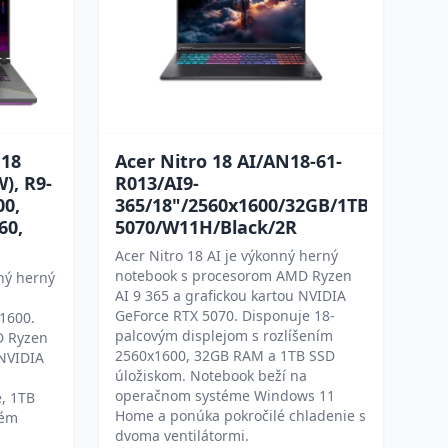
G18
Acer Nitro 18 AI/AN18-61-
), R9-
R013/AI9-
00,
365/18"/2560x1600/32GB/1TB/RTX
60,
5070/W11H/Black/2R
Acer Nitro 18 AI je výkonný herný
notebook s procesorom AMD Ryzen
ný herný
AI 9 365 a grafickou kartou NVIDIA
GeForce RTX 5070. Disponuje 18-
x1600.
palcovým displejom s rozlíšením
D Ryzen
2560x1600, 32GB RAM a 1TB SSD
 NVIDIA
úložiskom. Notebook beží na
operačnom systéme Windows 11
, 1TB
Home a ponúka pokročilé chladenie s
tém
dvoma ventilátormi.