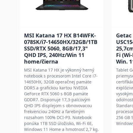
MSI Katana 17 HX B14WFK-
Getac
078SK/i7-14650HX/32GB/1TB
USC15
SSD/RTX 5060, 8GB/17,3"
25,7cm
QHD IPS, 240Hz/Win 11
Fi (Wi-
home/čierna
Win. 1
MSI Katana 17 HX je výkonný herný
Tablet G
notebook s procesorom Intel Core i7-
priemyse
14650HX, 32GB operačnej pamäte
certifik
DDR5 a grafickou kartou NVIDIA
explóziv
GeForce RTX 5060 s 8GB pamäte
vysokým
GDDR7. Disponuje 17,3-palcovým
odolnosť
QHD IPS displejom s obnovovacou
štandar
frekvenciou 240Hz a farebným
procesor
rozsahom 100% DCI-P3. Notebook
256 GB 
ponúka 1TB SSD úložisko, Wi-Fi 6E,
Windows 
Windows 11 Home a hmotnosť 2,7 kg.