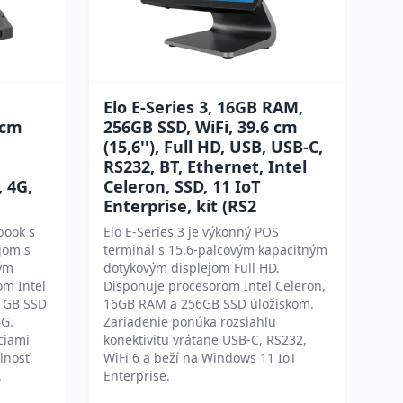
Elo E-Series 3, 16GB RAM,
 cm
256GB SSD, WiFi, 39.6 cm
(15,6''), Full HD, USB, USB-C,
RS232, BT, Ethernet, Intel
, 4G,
Celeron, SSD, 11 IoT
Enterprise, kit (RS2
book s
Elo E-Series 3 je výkonný POS
jom s
terminál s 15.6-palcovým kapacitným
ým
dotykovým displejom Full HD.
om Intel
Disponuje procesorom Intel Celeron,
2 GB SSD
16GB RAM a 256GB SSD úložiskom.
4G.
Zariadenie ponúka rozsiahlu
ciami
konektivitu vrátane USB-C, RS232,
lnosť
WiFi 6 a beží na Windows 11 IoT
.
Enterprise.