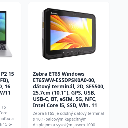
 P2 15
Zebra ET65 Windows
FB),
ET65WW-ES5DPSK0A0-00,
D, 16
dátový terminál, 2D, SE5500,
, W11
25,7cm (10,1''), GPS, USB,
USB-C, BT, eSIM, 5G, NFC,
Intel Core i5, SSD, Win. 11
 15
Core
Zebra ET65 je odolný dátový terminál
mäťou a
s 10.1-palcovým kapacitným
 15,6-
displejom a vysokým jasom 1000