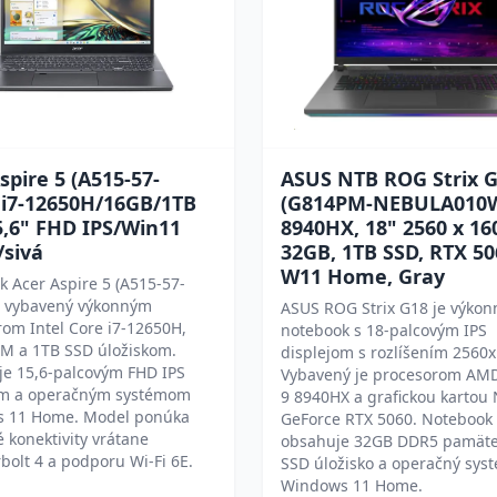
spire 5 (A515-57-
ASUS NTB ROG Strix 
 i7-12650H/16GB/1TB
(G814PM-NEBULA010W
5,6" FHD IPS/Win11
8940HX, 18" 2560 x 16
sivá
32GB, 1TB SSD, RTX 50
W11 Home, Gray
 Acer Aspire 5 (A515-57-
e vybavený výkonným
ASUS ROG Strix G18 je výkon
om Intel Core i7-12650H,
notebook s 18-palcovým IPS
M a 1TB SSD úložiskom.
displejom s rozlíšením 2560
je 15,6-palcovým FHD IPS
Vybavený je procesorom AM
om a operačným systémom
9 8940HX a grafickou kartou
 11 Home. Model ponúka
GeForce RTX 5060. Notebook
konektivity vrátane
obsahuje 32GB DDR5 pamäte
olt 4 a podporu Wi-Fi 6E.
SSD úložisko a operačný sys
Windows 11 Home.