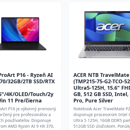
roArt P16 - Ryzeň AI
ACER NTB TravelMate
370/32GB/2TB SSD/RTX
(TMP215-75-G2-TCO-52
Ultra5-125H, 15.6" FH
6"/4K/OLED/Touch/2y
GB, 512 GB SSD, Intel
in 11 Pre/čierna
Pro, Pure Silver
oArt P16 je výkonný prenosný
Notebook Acer TravelMate P2
určený pre profesionálov a
disponuje procesorom Intel 
h používateľov. Disponuje
Ultra 5 125H, 16GB DDR5 pa
rom AMD Ryzen AI 9 HX 370,
512GB SSD úložiskom. Ponúka