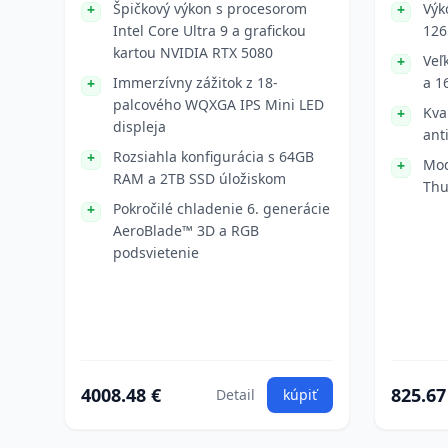
Špičkový výkon s procesorom
Výk
Intel Core Ultra 9 a grafickou
126
kartou NVIDIA RTX 5080
Veľ
Immerzívny zážitok z 18-
a 1
palcového WQXGA IPS Mini LED
Kva
displeja
ant
Rozsiahla konfigurácia s 64GB
Mod
RAM a 2TB SSD úložiskom
Thu
Pokročilé chladenie 6. generácie
AeroBlade™ 3D a RGB
podsvietenie
4008.48 €
825.67
Detail
kúpiť