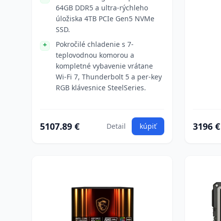
64GB DDR5 a ultra-rýchleho
úložiska 4TB PCIe Gen5 NVMe
SSD.
Pokročilé chladenie s 7-
teplovodnou komorou a
kompletné vybavenie vrátane
Wi-Fi 7, Thunderbolt 5 a per-key
RGB klávesnice SteelSeries.
5107.89 €
3196 €
Detail
kúpiť