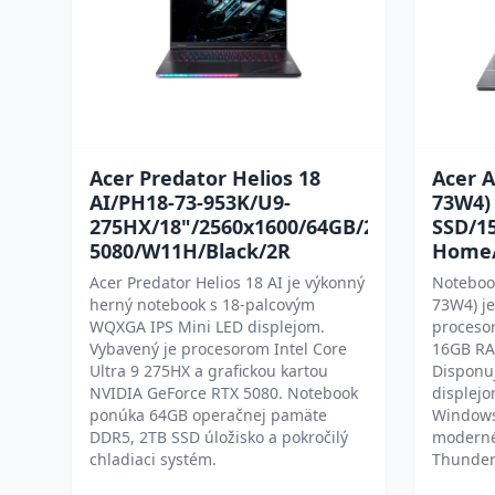
Acer Predator Helios 18
Acer A
AI/PH18-73-953K/U9-
73W4)
275HX/18"/2560x1600/64GB/2TB/RTX
SSD/1
5080/W11H/Black/2R
Home/
Acer Predator Helios 18 AI je výkonný
Notebook
herný notebook s 18-palcovým
73W4) j
WQXGA IPS Mini LED displejom.
procesor
Vybavený je procesorom Intel Core
16GB RA
Ultra 9 275HX a grafickou kartou
Disponu
NVIDIA GeForce RTX 5080. Notebook
displej
ponúka 64GB operačnej pamäte
Windows
DDR5, 2TB SSD úložisko a pokročilý
moderné 
chladiaci systém.
Thunderb