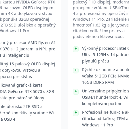
u kartou NVIDIA GeForce RTX
palcový FHD displej, modern
16-palcovým OLED displejom
pripojenie vrátane USB4/Thu
ením 4K a dotykovou vrstvou.
4 a profesionálny operačný 
k ponúka 32GB operačnej
Windows 11 Pro. Zariadenie
 2TB SSD úložisko a operačný
hmotnosť 1,63 kg a je vybav
Windows 11 Pro.
čítačkou odtlačkov prstov a
podsvietenou klávesnicou.
onný procesor AMD Ryzen AI
Výkonný procesor Intel 
X 370 s 12 jadrami a NPU pre
Ultra 5 125H s 14 jadra
lú inteligenciu
plynulú prácu
litný 16-palcový OLED displej
Rýchle ukladanie a boot
s dotykovou vrstvou a
vďaka 512GB PCIe NVMe
porou pre stylus
16GB DDR5 RAM
ikovaná grafická karta
Univerzálne pripojenie 
DIA GeForce RTX 5070 s 8GB
USB4/Thunderbolt 4, WiF
äte pre náročné úlohy
kompletnými portmi
hle úložisko 2TB SSD a
Profesionálne funkcie a
erné konektivity vrátane Wi-
čítačka odtlačkov, TPM a
7 a USB 4
Windows 11 Pro