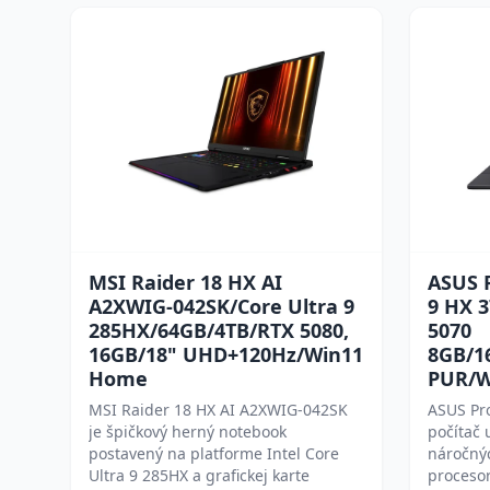
MSI Raider 18 HX AI
ASUS P
A2XWIG-042SK/Core Ultra 9
9 HX 
285HX/64GB/4TB/RTX 5080,
5070
16GB/18" UHD+120Hz/Win11
8GB/1
Home
PUR/W
MSI Raider 18 HX AI A2XWIG-042SK
ASUS Pr
je špičkový herný notebook
počítač 
postavený na platforme Intel Core
náročnýc
Ultra 9 285HX a grafickej karte
proceso