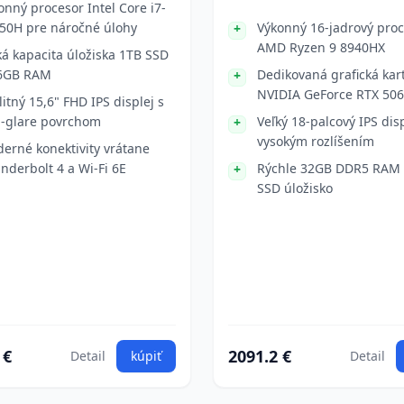
onný procesor Intel Core i7-
50H pre náročné úlohy
Výkonný 16-jadrový pro
AMD Ryzen 9 8940HX
ká kapacita úložiska 1TB SSD
6GB RAM
Dedikovaná grafická kar
NVIDIA GeForce RTX 50
litný 15,6" FHD IPS displej s
i-glare povrchom
Veľký 18-palcový IPS disp
vysokým rozlíšením
erné konektivity vrátane
nderbolt 4 a Wi-Fi 6E
Rýchle 32GB DDR5 RAM 
SSD úložisko
 €
2091.2 €
Detail
kúpiť
Detail