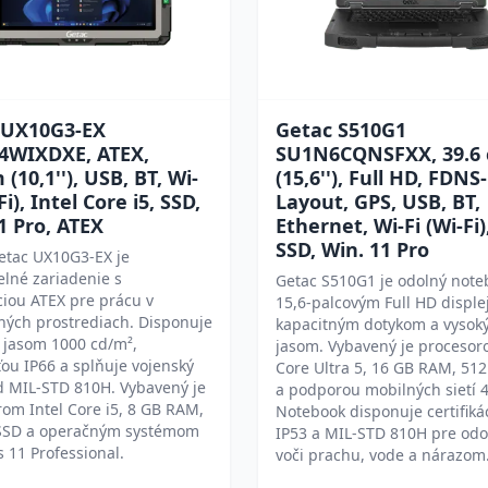
 UX10G3-EX
Getac S510G1
4WIXDXE, ATEX,
SU1N6CQNSFXX, 39.6
 (10,1''), USB, BT, Wi-
(15,6''), Full HD, FDNS-
Fi), Intel Core i5, SSD,
Layout, GPS, USB, BT,
1 Pro, ATEX
Ethernet, Wi-Fi (Wi-Fi)
SSD, Win. 11 Pro
etac UX10G3-EX je
lné zariadenie s
Getac S510G1 je odolný note
áciou ATEX pre prácu v
15,6-palcovým Full HD disple
ných prostrediach. Disponuje
kapacitným dotykom a vysok
 jasom 1000 cd/m²,
jasom. Vybavený je procesor
ou IP66 a splňuje vojenský
Core Ultra 5, 16 GB RAM, 51
d MIL-STD 810H. Vybavený je
a podporou mobilných sietí 
om Intel Core i5, 8 GB RAM,
Notebook disponuje certifiká
SSD a operačným systémom
IP53 a MIL-STD 810H pre odo
11 Professional.
voči prachu, vode a nárazom