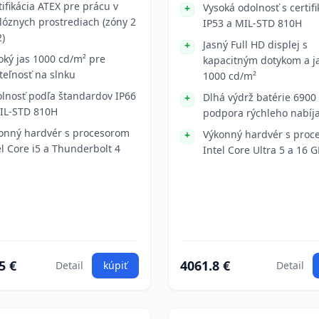
tifikácia ATEX pre prácu v
Vysoká odolnosť s certif
lóznych prostrediach (zóny 2
IP53 a MIL-STD 810H
2)
Jasný Full HD displej s
oký jas 1000 cd/m² pre
kapacitným dotykom a 
ateľnosť na slnku
1000 cd/m²
lnosť podľa štandardov IP66
Dlhá výdrž batérie 690
IL-STD 810H
podpora rýchleho nabíj
onný hardvér s procesorom
Výkonný hardvér s proc
el Core i5 a Thunderbolt 4
Intel Core Ultra 5 a 16
5 €
4061.8 €
Detail
kúpiť
Detail