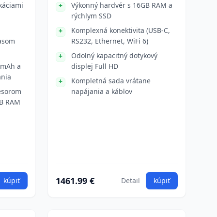
ikáciami
Výkonný hardvér s 16GB RAM a
rýchlym SSD
Komplexná konektivita (USB-C,
jasom
RS232, Ethernet, WiFi 6)
Odolný kapacitný dotykový
0 mAh a
displej Full HD
ania
Kompletná sada vrátane
esorom
napájania a káblov
 GB RAM
1461.99 €
kúpiť
Detail
kúpiť