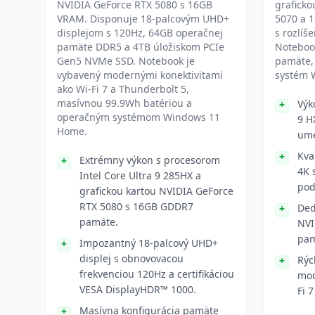
NVIDIA GeForce RTX 5080 s 16GB
graficko
VRAM. Disponuje 18-palcovým UHD+
5070 a 
displejom s 120Hz, 64GB operačnej
s rozlíš
pamäte DDR5 a 4TB úložiskom PCIe
Noteboo
Gen5 NVMe SSD. Notebook je
pamäte,
vybavený modernými konektivitami
systém 
ako Wi-Fi 7 a Thunderbolt 5,
masívnou 99.9Wh batériou a
Výk
operačným systémom Windows 11
9 H
Home.
ume
Kva
Extrémny výkon s procesorom
4K 
Intel Core Ultra 9 285HX a
pod
grafickou kartou NVIDIA GeForce
RTX 5080 s 16GB GDDR7
Ded
pamäte.
NVI
pam
Impozantný 18-palcový UHD+
displej s obnovovacou
Rýc
frekvenciou 120Hz a certifikáciou
mod
VESA DisplayHDR™ 1000.
Fi 
Masívna konfigurácia pamäte