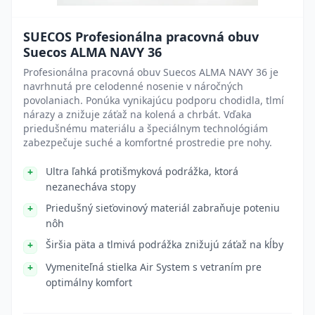
SUECOS Profesionálna pracovná obuv
Suecos ALMA NAVY 36
Profesionálna pracovná obuv Suecos ALMA NAVY 36 je
navrhnutá pre celodenné nosenie v náročných
povolaniach. Ponúka vynikajúcu podporu chodidla, tlmí
nárazy a znižuje záťaž na kolená a chrbát. Vďaka
priedušnému materiálu a špeciálnym technológiám
zabezpečuje suché a komfortné prostredie pre nohy.
Ultra ľahká protišmyková podrážka, ktorá
nezanecháva stopy
Priedušný sieťovinový materiál zabraňuje poteniu
nôh
Širšia päta a tlmivá podrážka znižujú záťaž na kĺby
Vymeniteľná stielka Air System s vetraním pre
optimálny komfort