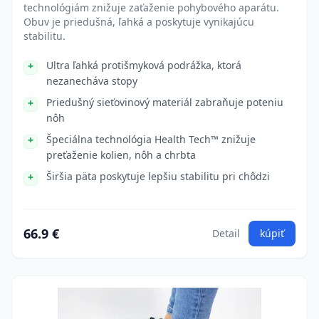
technológiám znižuje zaťaženie pohybového aparátu.
Obuv je priedušná, ľahká a poskytuje vynikajúcu
stabilitu.
Ultra ľahká protišmyková podrážka, ktorá
nezanecháva stopy
Priedušný sieťovinový materiál zabraňuje poteniu
nôh
Špeciálna technológia Health Tech™ znižuje
preťaženie kolien, nôh a chrbta
Širšia päta poskytuje lepšiu stabilitu pri chôdzi
66.9 €
Detail
kúpiť