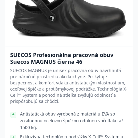
SUECOS Profesionálna pracovná obuv
Suecos MAGNUS čierna 46
SUECOS MAGNUS je unisex pracovná obuv navrhnutá
pre náročné prostredia ako kuchyne. Poskytuje
bezpečnosť a komfort vďaka antistatickým vlastnostiam,
oceľovej špičke a protišmykovej podrážke. Technológia X-
Cell™ System a pohodlná stielka zvyšujú odolnosť a
prispôsobujú sa chôdzi.
Antistatická obuv vyrobená z materiálu EVA so
zosilnenou oceľovou špičkou odolnou voči tlaku až
1500 kg.
Exkluzívna technológia podrážky X-Cell™ System a