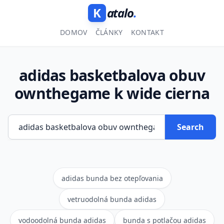
K
atalo
.
DOMOV
ČLÁNKY
KONTAKT
adidas basketbalova obuv
ownthegame k wide cierna
Search
adidas bunda bez otepľovania
vetruodolná bunda adidas
vodoodolná bunda adidas
bunda s potlačou adidas