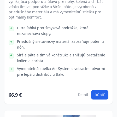
vynikajúcu podporu a úľavu pre nohy, kolená a chrbát
vďaka tlmivej podrážke a širšej päte. Je vyrobená z
priedušného materiálu a má vymeniteľnú stielku pre
optimálny komfort.
Ultra ľahká protišmyková podrážka, ktorá
nezanecháva stopy.
Priedušný sieťovinový materiál zabraňuje poteniu
nôh.
Širšia päta a tlmivá konštrukcia znižujú preťaženie
kolien a chrbta.
Vymeniteľná stielka Air System s vetracími otvormi
pre lepšiu distribúciu tlaku.
66.9 €
Detail
kúpiť