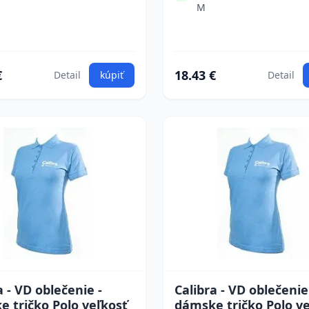
M
€
18.43 €
Detail
kúpiť
Detail
a - VD oblečenie -
Calibra - VD oblečenie
 tričko Polo veľkosť
dámske tričko Polo v