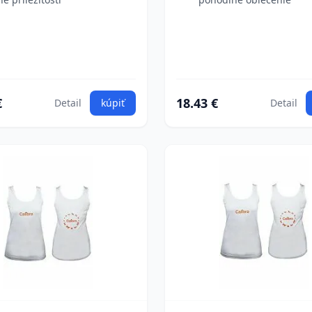
€
18.43 €
Detail
kúpiť
Detail