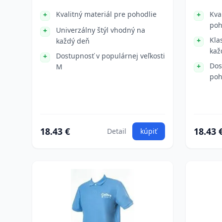
Kvalitný materiál pre pohodlie
Kva
poh
Univerzálny štýl vhodný na
Kla
každý deň
kaž
Dostupnosť v populárnej veľkosti
Dos
M
poh
18.43 €
18.43 
Detail
kúpiť