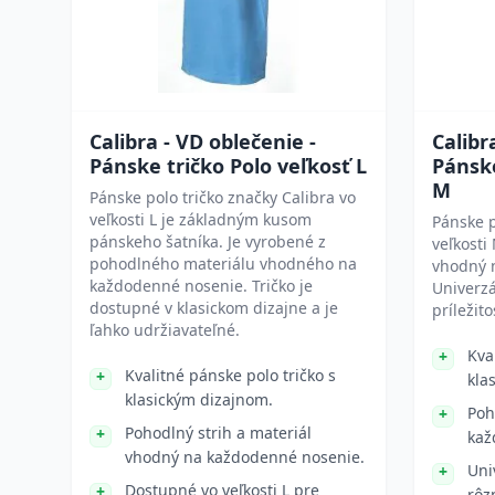
Calibra - VD oblečenie -
Calibr
Pánske tričko Polo veľkosť L
Pánske
M
Pánske polo tričko značky Calibra vo
veľkosti L je základným kusom
Pánske p
pánskeho šatníka. Je vyrobené z
veľkosti
pohodlného materiálu vhodného na
vhodný 
každodenné nosenie. Tričko je
Univerzá
dostupné v klasickom dizajne a je
príležito
ľahko udržiavateľné.
Kva
Kvalitné pánske polo tričko s
kla
klasickým dizajnom.
Poh
Pohodlný strih a materiál
kaž
vhodný na každodenné nosenie.
Uni
Dostupné vo veľkosti L pre
rôz