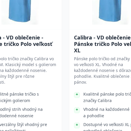
a - VD oblečenie -
Calibra - VD oblečenie
 tričko Polo veľkosť
Pánske tričko Polo ve
XL
olo tričko značky Calibra vo
Pánske polo tričko od značky
 M. Klasický model s golierom
vo veľkosti XL. Vhodné na
na každodenné nosenie.
každodenné nosenie s dôra
lny štýl pre rôzne
pohodlie. Kvalitné oblečenie
sti.
pánov.
litné pánske tričko s
Kvalitné pánske polo tri
sickým golierom
značky Calibra
odlný strih vhodný na
Vhodné na každodenné 
dodenné nosenie
a pohodlie
verzálny štýl vhodný pre
Dostupné vo veľkosti XL
ne príležitosti
pohodlné oblečenie