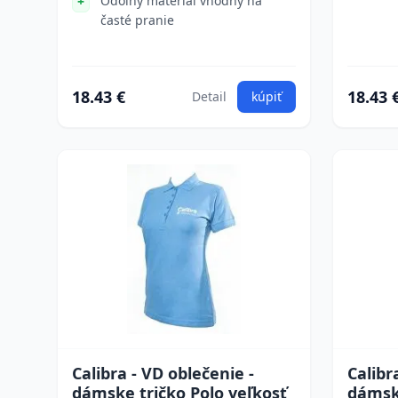
Odolný materiál vhodný na
časté pranie
18.43 €
18.43 
Detail
kúpiť
Calibra - VD oblečenie -
Calibr
dámske tričko Polo veľkosť
dámske