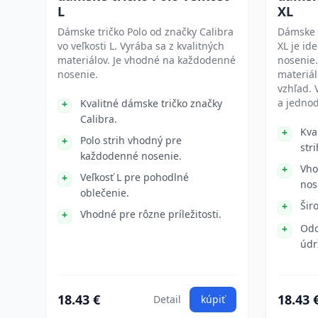
L
XL
Dámske tričko Polo od značky Calibra
Dámske p
vo veľkosti L. Vyrába sa z kvalitných
XL je id
materiálov. Je vhodné na každodenné
nosenie.
nosenie.
materiál
vzhľad. 
a jedno
Kvalitné dámske tričko značky
Calibra.
Kva
Polo strih vhodný pre
stri
každodenné nosenie.
Vho
Veľkosť L pre pohodlné
nos
oblečenie.
Šir
Vhodné pre rôzne príležitosti.
Odo
údr
18.43 €
18.43 
Detail
kúpiť