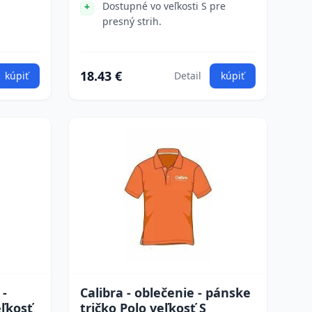
Dostupné vo veľkosti S pre
presný strih.
18.43 €
kúpiť
Detail
kúpiť
 -
Calibra - oblečenie - pánske
eľkosť
tričko Polo veľkosť S