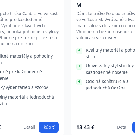
M
olo tričko Calibra vo veľkosti
Dámske tričko Polo od značky
eálne pre každodenné
vo veľkosti M. Vyrábané z kva
 Vyrábané z kvalitných
materiálov s dôrazom na poh
ov, ponúka pohodlie a štýlový
Vhodné na bežné nosenie aj
Vhodné pre rôzne príležitosti
voľnočasové aktivity.
duché na údržbu.
Kvalitný materiál a poh
litné materiály a pohodlný
strih
h
Univerzálny štýl vhodný
dné pre každodenné
každodenné nosenie
enie
Odolná konštrukcia a
oký výber farieb a vzorov
jednoduchá údržba
lný materiál a jednoduchá
žba
€
18.43 €
Detail
kúpiť
Detail