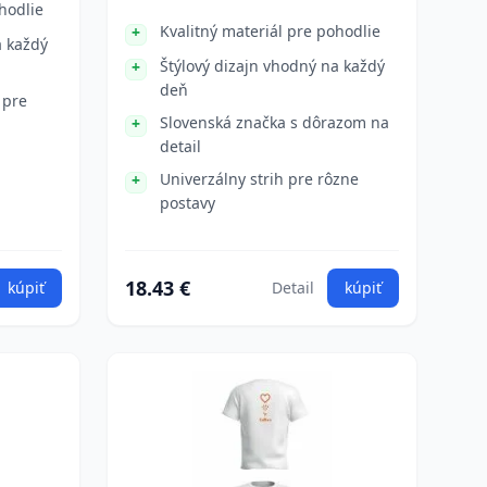
hodlie
Kvalitný materiál pre pohodlie
a každý
Štýlový dizajn vhodný na každý
deň
 pre
Slovenská značka s dôrazom na
detail
Univerzálny strih pre rôzne
postavy
18.43 €
kúpiť
Detail
kúpiť