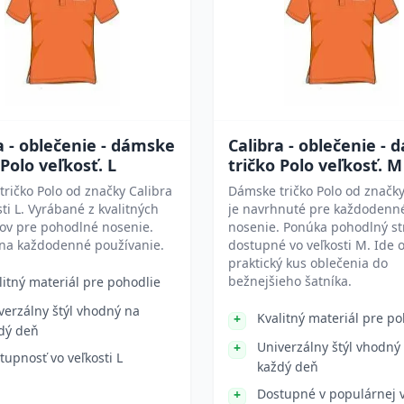
a - oblečenie - dámske
Calibra - oblečenie -
 Polo veľkosť. L
tričko Polo veľkosť. M
ričko Polo od značky Calibra
Dámske tričko Polo od značky
sti L. Vyrábané z kvalitných
je navrhnuté pre každodenn
ov pre pohodlné nosenie.
nosenie. Ponúka pohodlný str
na každodenné používanie.
dostupné vo veľkosti M. Ide 
praktický kus oblečenia do
bežnejšieho šatníka.
litný materiál pre pohodlie
verzálny štýl vhodný na
Kvalitný materiál pre po
dý deň
Univerzálny štýl vhodný
tupnosť vo veľkosti L
každý deň
Dostupné v populárnej v