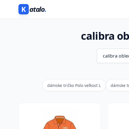
K
atalo
.
calibra o
dámske tričko Polo veľkosť L
dámske tr