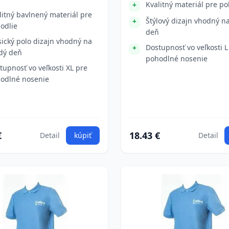
Kvalitný materiál pre po
litný bavlnený materiál pre
Štýlový dizajn vhodný n
odlie
deň
sický polo dizajn vhodný na
Dostupnosť vo veľkosti L
dý deň
pohodlné nosenie
tupnosť vo veľkosti XL pre
odlné nosenie
€
18.43 €
Detail
kúpiť
Detail