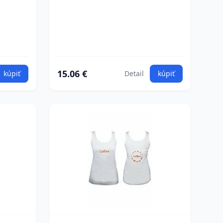
15.06 €
kúpiť
Detail
kúpiť