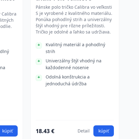
Pánske polo tričko Calibra vo veľkosti
S je vyrobené z kvalitného materiálu.
 Calibra
Ponúka pohodlný strih a univerzálny
litných
štýl vhodný pre rôzne príležitosti.
odlie.
Tričko je odolné a ľahko sa udržiava.
Kvalitný materiál a pohodlný
odlný
strih
Univerzálny štýl vhodný na
 na
každodenné nosenie
Odolná konštrukcia a
jednoduchá údržba
18.43 €
kúpiť
Detail
kúpiť