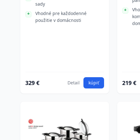
pan
sady
Vho
Vhodné pre každodenné
kom
použitie v domácnosti
dom
329 €
219 €
Detail
kúpiť