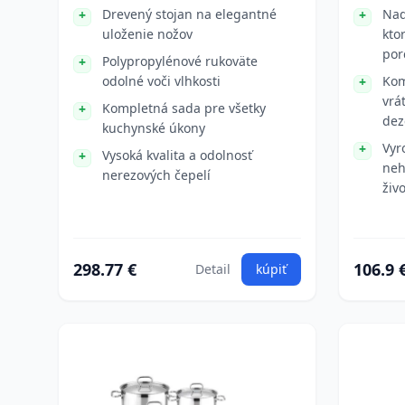
Drevený stojan na elegantné
Nad
uloženie nožov
kto
por
Polypropylénové rukoväte
odolné voči vlhkosti
Kom
vrá
Kompletná sada pre všetky
dez
kuchynské úkony
Vyr
Vysoká kvalita a odolnosť
neh
nerezových čepelí
živ
298.77 €
106.9 
Detail
kúpiť