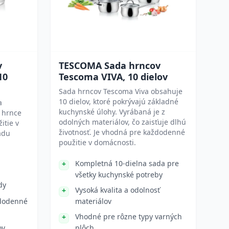
v
TESCOMA Sada hrncov
10
Tescoma VIVA, 10 dielov
Sada hrncov Tescoma Viva obsahuje
10 dielov, ktoré pokrývajú základné
a
kuchynské úlohy. Vyrábaná je z
 hrnce
odolných materiálov, čo zaisťuje dlhú
itie v
životnosť. Je vhodná pre každodenné
adu
použitie v domácnosti.
Kompletná 10-dielna sada pre
všetky kuchynské potreby
dy
Vysoká kvalita a odolnosť
ždodenné
materiálov
Vhodné pre rôzne typy varných
ov
plôch