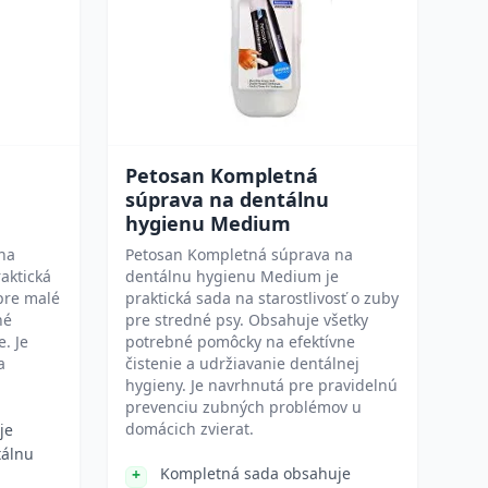
Petosan Kompletná
súprava na dentálnu
hygienu Medium
na
Petosan Kompletná súprava na
aktická
dentálnu hygienu Medium je
 pre malé
praktická sada na starostlivosť o zuby
né
pre stredné psy. Obsahuje všetky
. Je
potrebné pomôcky na efektívne
a
čistenie a udržiavanie dentálnej
hygieny. Je navrhnutá pre pravidelnú
prevenciu zubných problémov u
domácich zvierat.
je
tálnu
Kompletná sada obsahuje