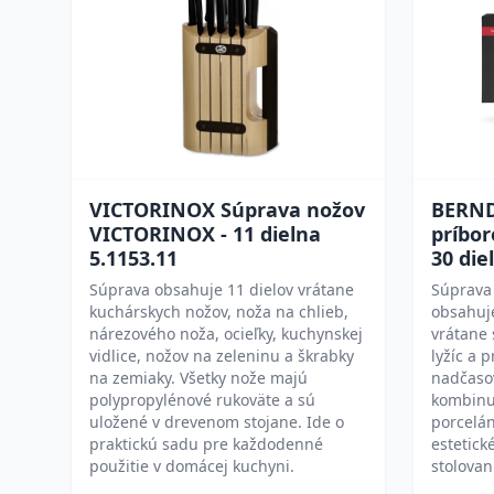
VICTORINOX Súprava nožov
BERND
VICTORINOX - 11 dielna
príbo
5.1153.11
30 die
Súprava obsahuje 11 dielov vrátane
Súprava
kuchárskych nožov, noža na chlieb,
obsahuje
nárezového noža, ocieľky, kuchynskej
vrátane 
vidlice, nožov na zeleninu a škrabky
lyžíc a p
na zemiaky. Všetky nože majú
nadčaso
polypropylénové rukoväte a sú
kombinu
uložené v drevenom stojane. Ide o
porcelán
praktickú sadu pre každodenné
estetick
použitie v domácej kuchyni.
stolovan