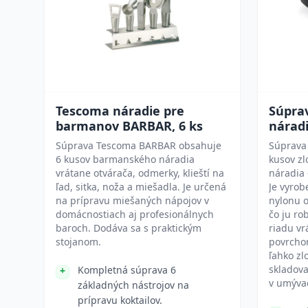
Tescoma náradie pre
Súpra
barmanov BARBAR, 6 ks
nárad
Súprava Tescoma BARBAR obsahuje
Súprava
6 kusov barmanského náradia
kusov z
vrátane otvárača, odmerky, klieští na
náradia 
ľad, sitka, noža a miešadla. Je určená
Je vyrob
na prípravu miešaných nápojov v
nylonu o
domácnostiach aj profesionálnych
čo ju ro
baroch. Dodáva sa s praktickým
riadu vr
stojanom.
povrchom
ľahko zl
skladov
Kompletná súprava 6
v umývač
základných nástrojov na
prípravu koktailov.