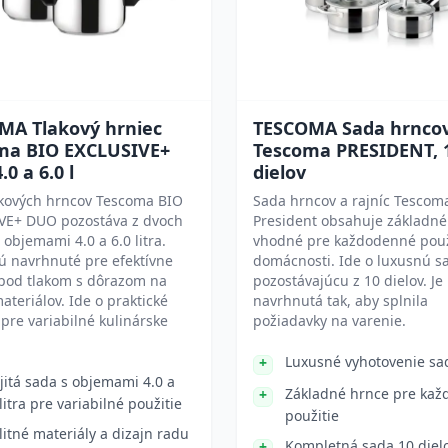
MA Tlakový hrniec
TESCOMA Sada hrnco
ma BIO EXCLUSIVE+
Tescoma PRESIDENT, 
.0 a 6.0 l
dielov
akových hrncov Tescoma BIO
Sada hrncov a rajníc Tescom
VE+ DUO pozostáva z dvoch
President obsahuje základné
 objemami 4.0 a 6.0 litra.
vhodné pre každodenné použ
ú navrhnuté pre efektívne
domácnosti. Ide o luxusnú s
 pod tlakom s dôrazom na
pozostávajúcu z 10 dielov. Je
materiálov. Ide o praktické
navrhnutá tak, aby splnila
 pre variabilné kulinárske
požiadavky na varenie.
Luxusné vyhotovenie sa
jitá sada s objemami 4.0 a
Základné hrnce pre ka
 litra pre variabilné použitie
použitie
litné materiály a dizajn radu
Kompletná sada 10 diel