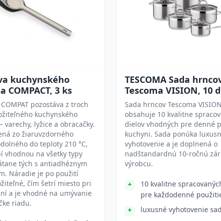
va kuchynského
TESCOMA Sada hrnco
ia COMPACT, 3 ks
Tescoma VISION, 10 d
 COMPAT pozostáva z troch
Sada hrncov Tescoma VISIO
ložiteľného kuchynského
obsahuje 10 kvalitne spraco
– varechy, lyžice a obracačky.
dielov vhodných pre denné p
ená zo žiaruvzdorného
kuchyni. Sada ponúka luxus
dolného do teploty 210 °C,
vyhotovenie a je doplnená o
bí vhodnou na všetky typy
nadštandardnú 10-ročnú zár
átane tých s antiadhéznym
výrobcu.
. Náradie je po použití
ožiteľné, čím šetrí miesto pri
10 kvalitne spracovanýc
aní a je vhodné na umývanie
pre každodenné použiti
ke riadu.
luxusné vyhotovenie sa