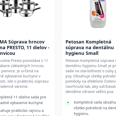
MA Súprava hrncov
Petosan Kompletná
a PRESTO, 11 dielov -
súprava na dentálnu
anvicou
hygienu Small
scoma Presto pozostáva z 11
Petosan Kompletná súprava 
rátane základných hrncov,
dentálnu hygienu Small je pr
a panvice. Je určená na
sada na starostlivosť o zuby
né vybavenie kuchyne v
psy. Obsahuje všetky potreb
ti. Ide o praktickú súpravu
pomôcky na efektívne čistenie
dodenné varenie.
navrhnutá tak, aby udržiaval
dentálne zdravie vášho psa.
pletná 11-dielna sada pre
Kompletná sada obsahu
ladné vybavenie kuchyne
všetko potrebné na den
ahuje praktickú rajnicu a
hygienu.