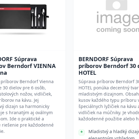
ORF Súprava
BERNDORF Súprava
rov Berndorf VIENNA
príborov Berndorf 30 
lna
HOTEL
 príborov Berndorf Vienna
Súprava príborov Berndorf 3
 30 dielov pre 6 osôb,
HOTEL ponúka decentný tvar
stolových nožov, vidličiek,
mladistvým dizajnom. Obsah
ríborov na kávu. Jej
kusov každého typu príboru 
vý dizajn sa harmonicky
špeciálnych lyžičiek na kávu 
je s hranatým aj oválnym
vidličiek na múčniky. Je vhod
om. Ide o praktické a
každodenné použitie alebo h
é riešenie pre každodenné
ie.
Mladistvý a hladký dizaj
elegantným vzhľadom