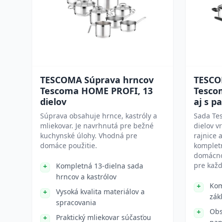
TESCOMA Súprava hrncov
TESCO
Tescoma HOME PROFI, 13
Tescom
dielov
aj s p
Súprava obsahuje hrnce, kastróly a
Sada Te
mliekovar. Je navrhnutá pre bežné
dielov v
kuchynské úlohy. Vhodná pre
rajnice 
domáce použitie.
komplet
domácnos
pre kaž
Kompletná 13-dielna sada
hrncov a kastrólov
Kom
Vysoká kvalita materiálov a
zák
spracovania
Obs
Praktický mliekovar súčasťou