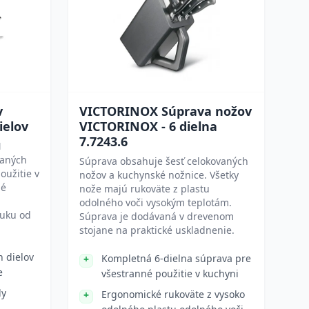
v
VICTORINOX Súprava nožov
ielov
VICTORINOX - 6 dielna
7.7243.6
N
vaných
Súprava obsahuje šesť celokovaných
oužitie v
nožov a kuchynské nožnice. Všetky
né
nože majú rukoväte z plastu
odolného voči vysokým teplotám.
uku od
Súprava je dodávaná v drevenom
stojane na praktické uskladnenie.
h dielov
Kompletná 6-dielna súprava pre
e
všestranné použitie v kuchyni
dy
Ergonomické rukoväte z vysoko