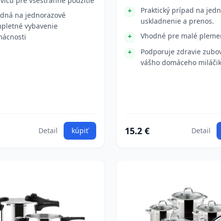
vicu pre všestranné použitie
Praktický prípad na je
dná na jednorazové
uskladnenie a prenos.
pletné vybavenie
Vhodné pre malé pleme
ácnosti
Podporuje zdravie zubov
vášho domáceho miláčik
15.2 €
Detail
kúpiť
Detail