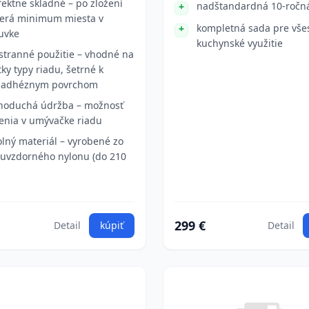
fektne skladné – po zložení
nadštandardná 10-ročn
erá minimum miesta v
kompletná sada pre vše
uvke
kuchynské využitie
stranné použitie – vhodné na
tky typy riadu, šetrné k
iadhéznym povrchom
noduchá údržba – možnosť
tenia v umývačke riadu
lný materiál – vyrobené zo
ruvzdorného nylonu (do 210
299 €
Detail
kúpiť
Detail