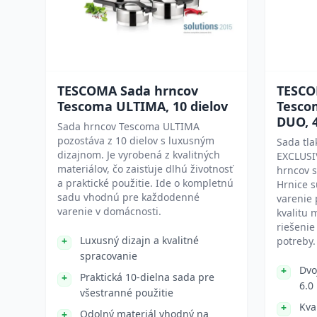
TESCOMA Sada hrncov
TESCO
Tescoma ULTIMA, 10 dielov
Tesco
DUO, 4
Sada hrncov Tescoma ULTIMA
pozostáva z 10 dielov s luxusným
Sada tl
dizajnom. Je vyrobená z kvalitných
EXCLUSI
materiálov, čo zaisťuje dlhú životnosť
hrncov s
a praktické použitie. Ide o kompletnú
Hrnice s
sadu vhodnú pre každodenné
varenie
varenie v domácnosti.
kvalitu 
riešenie
Luxusný dizajn a kvalitné
potreby.
spracovanie
Dvo
Praktická 10-dielna sada pre
6.0
všestranné použitie
Kva
Odolný materiál vhodný na