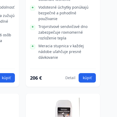
 odolnosť
Vodotesné úchytky ponúkajú
bezpečné a pohodlné
sa zužujú
používanie
dlné
Trojvrstvové sendvičové dno
zabezpečuje rovnomerné
6 osôb
rozloženie tepla
 a
Meracia stupnica v každej
nádobe uľahčuje presné
dávkovanie
206 €
kúpiť
Detail
kúpiť