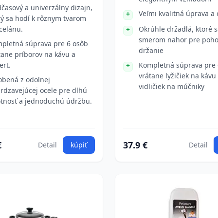
časový a univerzálny dizajn,
Veľmi kvalitná úprava a
rý sa hodí k rôznym tvarom
celánu.
Okrúhle držadlá, ktoré 
smerom nahor pre poho
pletná súprava pre 6 osôb
držanie
tane príborov na kávu a
ert.
Kompletná súprava pre 
vrátane lyžičiek na kávu
obená z odolnej
vidličiek na múčniky
rdzavejúcej ocele pre dlhú
otnosť a jednoduchú údržbu.
€
37.9 €
Detail
kúpiť
Detail