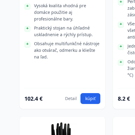
Per
Vysoká kvalita vhodná pre
zab
domáce použitie aj
zás
profesionálne bary.
Vše
Praktický stojan na úhľadné
vše
uskladnenie a rýchly prístup.
ant
Obsahuje multifunkčné nástroje
Jed
ako otvárač, odmerku a kliešte
čis
na ľad.
Odo
žia
°C)
102.4 €
8.2 €
Detail
kúpiť