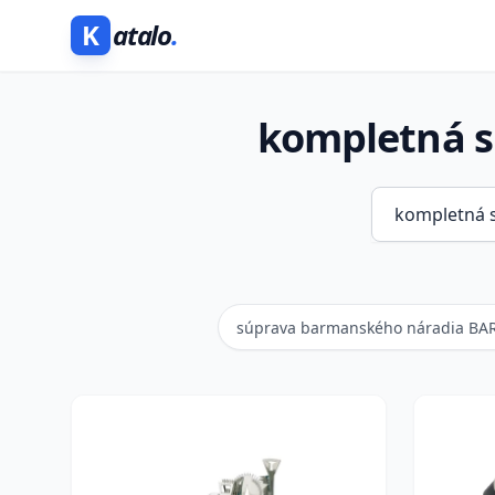
K
atalo
.
kompletná s
súprava barmanského náradia BA