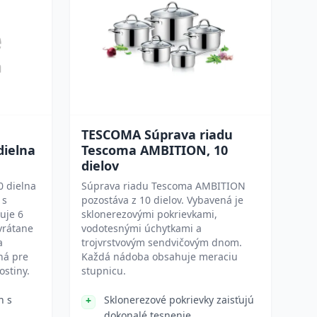
TESCOMA Súprava riadu
dielna
Tescoma AMBITION, 10
dielov
0 dielna
Súprava riadu Tescoma AMBITION
 s
pozostáva z 10 dielov. Vybavená je
uje 6
sklonerezovými pokrievkami,
vrátane
vodotesnými úchytkami a
a
trojvrstvovým sendvičovým dnom.
ná pre
Každá nádoba obsahuje meraciu
ostiny.
stupnicu.
n s
Sklonerezové pokrievky zaisťujú
dokonalé tesnenie