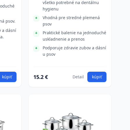
všetko potrebné na dentálnu
dnoduché
hygienu
Vhodná pre stredné plemená
ná psov.
psov
 a dásní
Praktické balenie na jednoduché
a.
uskladnenie a prenos
Podporuje zdravie zubov a dásní
u psov
15.2 €
kúpiť
Detail
kúpiť