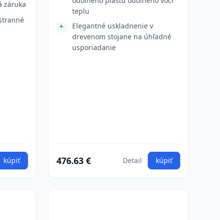
odolného plastu odolného voči
á záruka
teplu
stranné
Elegantné uskladnenie v
drevenom stojane na úhľadné
usporiadanie
476.63 €
kúpiť
Detail
kúpiť