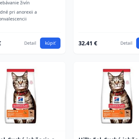
rebávanie živín
dné pri anorexii a
onvalescencii
€
32.41 €
Detail
kúpiť
Detail