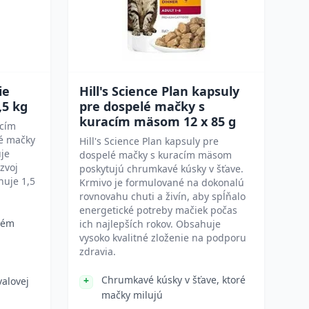
ie
Hill's Science Plan kapsuly
,5 kg
pre dospelé mačky s
kuracím mäsom 12 x 85 g
acím
é mačky
Hill's Science Plan kapsuly pre
uje
dospelé mačky s kuracím mäsom
zvoj
poskytujú chrumkavé kúsky v šťave.
huje 1,5
Krmivo je formulované na dokonalú
rovnovahu chuti a živín, aby spĺňalo
energetické potreby mačiek počas
tém
ich najlepších rokov. Obsahuje
vysoko kvalitné zloženie na podporu
zdravia.
Chrumkavé kúsky v šťave, ktoré
valovej
mačky milujú