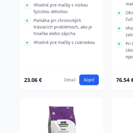
mač
Vhodné pre mačky s nízkou
fyzickou aktivitou
Obs
čuč
Pomáha pri chronických
tráviacich problémoch, ako je
Vho
hnačka alebo zápcha
zal
Vhodné pre mačky s cukrovkou
Pri
zás
vyp
23.06 €
76.54 
Detail
kúpiť