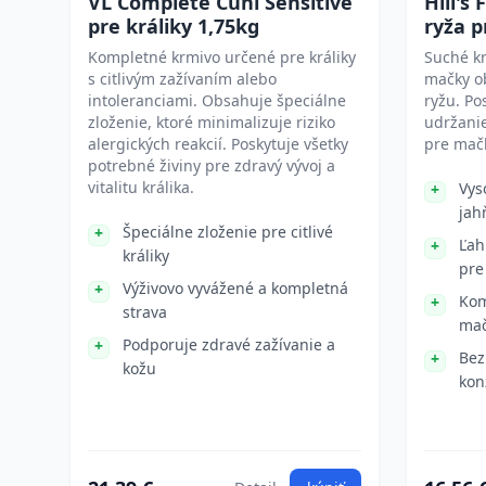
VL Complete Cuni Sensitive
Hill's
pre králiky 1,75kg
ryža p
Kompletné krmivo určené pre králiky
Suché kr
s citlivým zažívaním alebo
mačky o
intoleranciami. Obsahuje špeciálne
ryžu. Po
zloženie, ktoré minimalizuje riziko
udržanie
alergických reakcií. Poskytuje všetky
pre mačk
potrebné živiny pre zdravý vývoj a
vitalitu králika.
Vys
jah
Špeciálne zloženie pre citlivé
Ľah
králiky
pre
Výživovo vyvážené a kompletná
Kom
strava
ma
Podporuje zdravé zažívanie a
Bez
kožu
kon