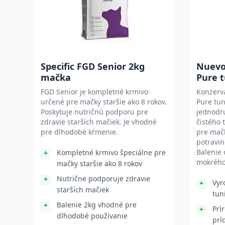
Specific FGD Senior 2kg
Nuevo
mačka
Pure t
FGD Senior je kompletné krmivo
Konzerv
určené pre mačky staršie ako 8 rokov.
Pure tun
Poskytuje nutričnú podporu pre
jednodr
zdravie starších mačiek. Je vhodné
čistého 
pre dlhodobé kŕmenie.
pre mačk
potravin
Balenie
Kompletné krmivo špeciálne pre
mokrého 
mačky staršie ako 8 rokov
Nutrične podporuje zdravie
Vyr
starších mačiek
tun
Balenie 2kg vhodné pre
Prí
dlhodobé používanie
prí