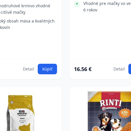
Vhodné pre mačky vo ve
nodruhové krmivo vhodné
6 rokov
 citlivé mačky
oký obsah mäsa a kvalitných
lkovín
16.56 €
Detail
kúpiť
Detail