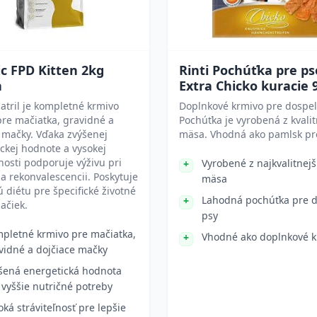
ic FPD Kitten 2kg
Rinti Pochúťka pre ps
a
Extra Chicko kuracie 
atril je kompletné krmivo
Doplnkové krmivo pre dospel
re mačiatka, gravidné a
Pochúťka je vyrobená z kvali
 mačky. Vďaka zvýšenej
mäsa. Vhodná ako pamlsk pr
ckej hodnote a vysokej
ľnosti podporuje výživu pri
Vyrobené z najkvalitnej
 a rekonvalescencii. Poskytuje
mäsa
 diétu pre špecifické životné
Lahodná pochúťka pre 
ačiek.
psy
pletné krmivo pre mačiatka,
Vhodné ako doplnkové k
vidné a dojčiace mačky
šená energetická hodnota
 vyššie nutričné potreby
oká stráviteľnosť pre lepšie