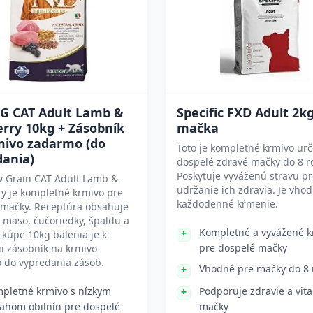
G CAT Adult Lamb &
Specific FXD Adult 2k
rry 10kg + Zásobník
mačka
mivo zadarmo (do
Toto je kompletné krmivo ur
dania)
dospelé zdravé mačky do 8 r
Poskytuje vyváženú stravu p
 Grain CAT Adult Lamb &
udržanie ich zdravia. Je vho
y je kompletné krmivo pre
každodenné kŕmenie.
 mačky. Receptúra obsahuje
 mäso, čučoriedky, špaldu a
Kompletné a vyvážené k
i kúpe 10kg balenia je k
pre dospelé mačky
ii zásobník na krmivo
 do vypredania zásob.
Vhodné pre mačky do 8 
pletné krmivo s nízkym
Podporuje zdravie a vita
ahom obilnín pre dospelé
mačky