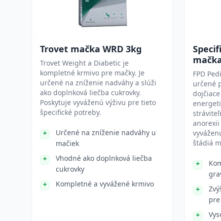
Trovet mačka WRD 3kg
Specif
mačk
Trovet Weight a Diabetic je
kompletné krmivo pre mačky. Je
FPD Pedi
určené na zníženie nadváhy a slúži
určené p
ako doplnková liečba cukrovky.
dojčiace
Poskytuje vyváženú výživu pre tieto
energeti
špecifické potreby.
strávite
anorexii
Určené na zníženie nadváhy u
vyváženú
štádiá m
mačiek
Vhodné ako doplnková liečba
Kom
cukrovky
gra
Kompletné a vyvážené krmivo
Zvý
pre
Vys