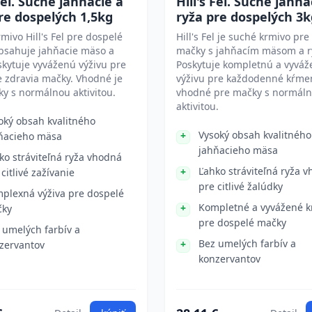
 Fel. Suché jahňacie a
Hill's Fel. Suché jahňa
re dospelých 1,5kg
ryža pre dospelých 3k
mivo Hill's Fel pre dospelé
Hill's Fel je suché krmivo pr
bsahuje jahňacie mäso a
mačky s jahňacím mäsom a r
skytuje vyváženú výživu pre
Poskytuje kompletnú a vyvá
 zdravia mačky. Vhodné je
výživu pre každodenné kŕmen
y s normálnou aktivitou.
vhodné pre mačky s normál
aktivitou.
oký obsah kvalitného
Vysoký obsah kvalitného
ňacieho mäsa
jahňacieho mäsa
ko stráviteľná ryža vhodná
Ľahko stráviteľná ryža 
 citlivé zažívanie
pre citlivé žalúdky
plexná výživa pre dospelé
Kompletné a vyvážené k
čky
pre dospelé mačky
 umelých farbív a
Bez umelých farbív a
zervantov
konzervantov