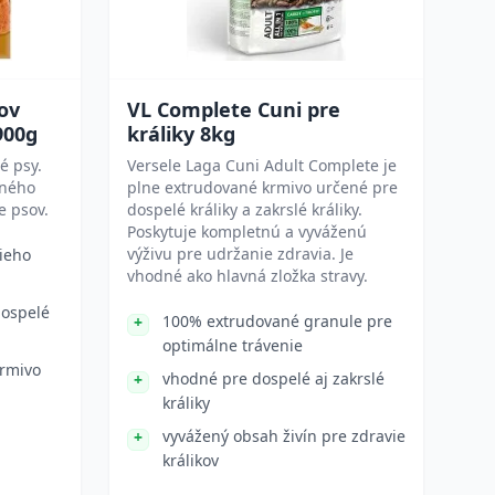
ov
VL Complete Cuni pre
900g
králiky 8kg
é psy.
Versele Laga Cuni Adult Complete je
tného
plne extrudované krmivo určené pre
e psov.
dospelé králiky a zakrslé králiky.
Poskytuje kompletnú a vyváženú
výživu pre udržanie zdravia. Je
šieho
vhodné ako hlavná zložka stravy.
dospelé
100% extrudované granule pre
optimálne trávenie
rmivo
vhodné pre dospelé aj zakrslé
králiky
vyvážený obsah živín pre zdravie
králikov