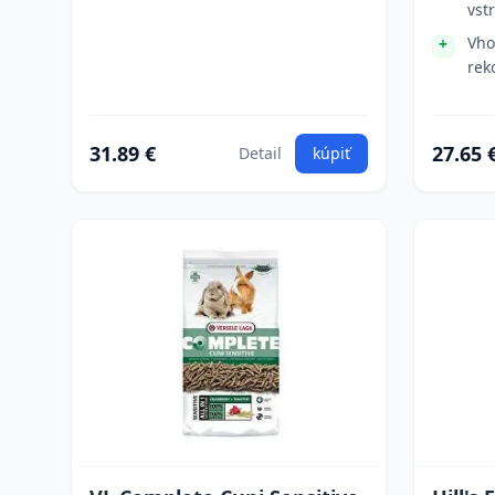
vst
Vho
rek
31.89 €
27.65 
Detail
kúpiť