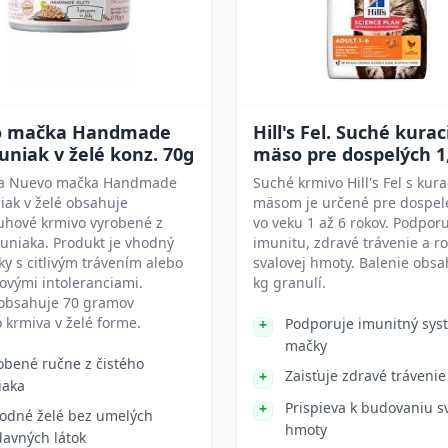
 mačka Handmade
Hill's Fel. Suché kurac
uniak v želé konz. 70g
mäso pre dospelých 1
a Nuevo mačka Handmade
Suché krmivo Hill's Fel s kur
iak v želé obsahuje
mäsom je určené pre dospel
uhové krmivo vyrobené z
vo veku 1 až 6 rokov. Podpor
tuniaka. Produkt je vhodný
imunitu, zdravé trávenie a ro
y s citlivým trávením alebo
svalovej hmoty. Balenie obsa
ovými intoleranciami.
kg granulí.
 obsahuje 70 gramov
krmiva v želé forme.
Podporuje imunitný sys
mačky
obené ručne z čistého
Zaisťuje zdravé trávenie
iaka
Prispieva k budovaniu s
rodné želé bez umelých
hmoty
davných látok