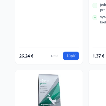
Jed
pre
Vys
bie
26.24 €
1.37 €
Detail
kúpiť