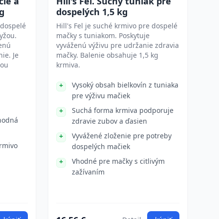
cie a
Hill's Fel. Suchý tuniak pre
g
dospelých 1,5 kg
e dospelé
Hill's Fel je suché krmivo pre dospelé
yžou.
mačky s tuniakom. Poskytuje
ženú
vyváženú výživu pre udržanie zdravia
ie. Je
mačky. Balenie obsahuje 1,5 kg
nou
krmiva.
Vysoký obsah bielkovín z tuniaka
pre výživu mačiek
Suchá forma krmiva podporuje
vhodná
zdravie zubov a ďasien
Vyvážené zloženie pre potreby
rmivo
dospelých mačiek
Vhodné pre mačky s citlivým
zažívaním