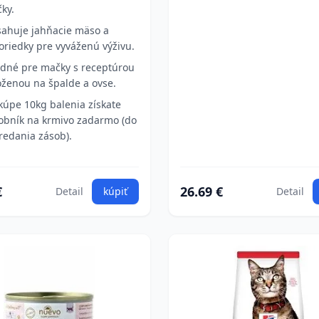
ky.
ahuje jahňacie mäso a
oriedky pre vyváženú výživu.
dné pre mačky s receptúrou
oženou na špalde a ovse.
 kúpe 10kg balenia získate
obník na krmivo zadarmo (do
redania zásob).
€
26.69 €
Detail
kúpiť
Detail