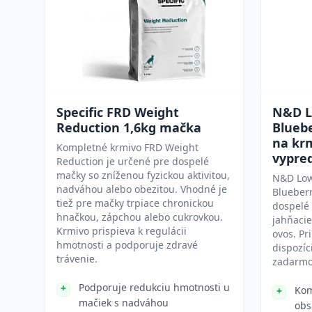
Specific FRD Weight
N&D L
Reduction 1,6kg mačka
Bluebe
na kr
Kompletné krmivo FRD Weight
vypre
Reduction je určené pre dospelé
mačky so zníženou fyzickou aktivitou,
N&D Low
nadváhou alebo obezitou. Vhodné je
Blueberr
tiež pre mačky trpiace chronickou
dospelé
hnačkou, zápchou alebo cukrovkou.
jahňacie
Krmivo prispieva k regulácii
ovos. Pr
hmotnosti a podporuje zdravé
dispozíc
trávenie.
zadarmo
Podporuje redukciu hmotnosti u
Kom
mačiek s nadváhou
obs