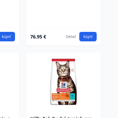
76.95 €
kúpiť
Detail
kúpiť