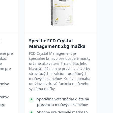
g
Specific FCD Crystal
Management 2kg mačka
čené pre
FCD Crystal Management je
okov.
špeciálne krmivo pre dospelé mačky
re
určené ako veterinárna diéta. Jeho
dné pre
hlavným účelom je prevencia tvorby
struvitových a kalcium-oxalátových
močových kameňov. Krmivo pomáha
udržiavať zdravú funkciu močového
rmivo
systému mačky.
rokov
Špeciálna veterinárna diéta na
prevenciu močových kameňov
litu
Vhodné pre dospelé mačky so