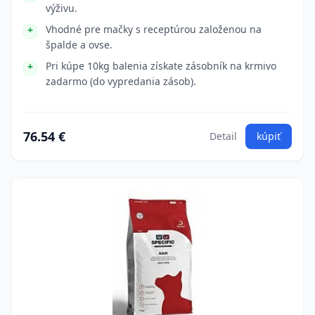
výživu.
Vhodné pre mačky s receptúrou založenou na
špalde a ovse.
Pri kúpe 10kg balenia získate zásobník na krmivo
zadarmo (do vypredania zásob).
76.54 €
Detail
kúpiť