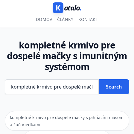
K
atalo
.
DOMOV
ČLÁNKY
KONTAKT
kompletné krmivo pre
dospelé mačky s imunitným
systémom
Search
kompletné krmivo pre dospelé mačky s jahňacím mäsom
a čučoriedkami