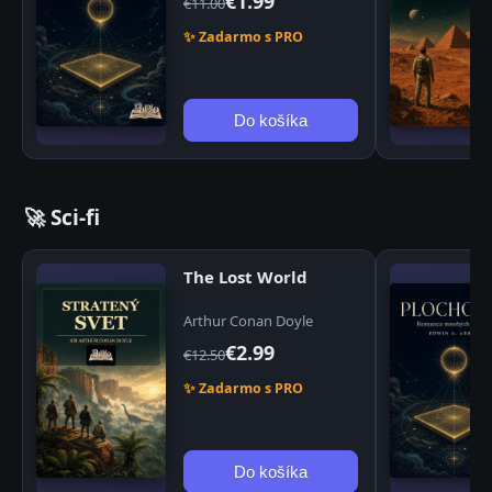
€1.99
€11.00
✨ Zadarmo s PRO
Do košíka
🚀 Sci-fi
The Lost World
Arthur Conan Doyle
€2.99
€12.50
✨ Zadarmo s PRO
Do košíka