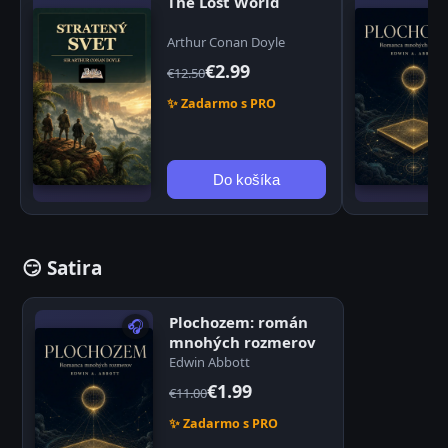
The Lost World
Arthur Conan Doyle
€2.99
€12.50
✨ Zadarmo s PRO
Do košíka
😏 Satira
Plochozem: román
🎧
mnohých rozmerov
Edwin Abbott
€1.99
€11.00
✨ Zadarmo s PRO