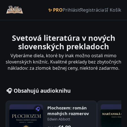
✨ PRO
Prihlásiť
Registrácia
🛒 Košík
Svetová literatúra v nových
slovenských prekladoch
Vyberáme diela, ktoré by inak možno ostali mimo
slovenských knižníc. Kvalitné preklady bez zbytočných
nákladov: za zlomok bežnej ceny, niektoré zadarmo.
🎧 Obsahujú audioknihu
Plochozem: román
🎧
mnohých rozmerov
Edwin Abbott