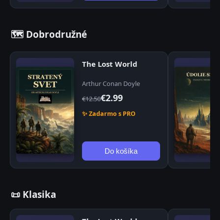
🗺️ Dobrodružné
The Lost World
Arthur Conan Doyle
€2.99
€12.50
✨ Zadarmo s PRO
Do košíka
📜 Klasika