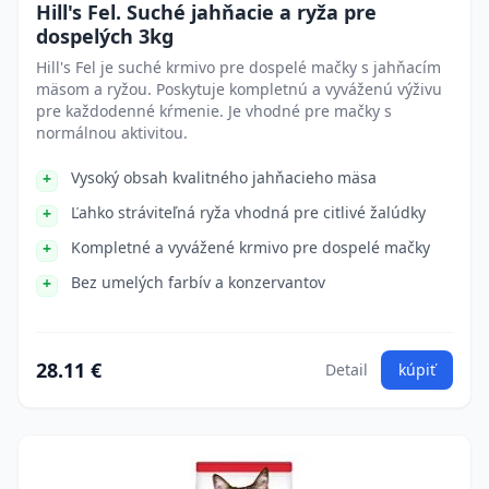
Hill's Fel. Suché jahňacie a ryža pre
dospelých 3kg
Hill's Fel je suché krmivo pre dospelé mačky s jahňacím
mäsom a ryžou. Poskytuje kompletnú a vyváženú výživu
pre každodenné kŕmenie. Je vhodné pre mačky s
normálnou aktivitou.
Vysoký obsah kvalitného jahňacieho mäsa
Ľahko stráviteľná ryža vhodná pre citlivé žalúdky
Kompletné a vyvážené krmivo pre dospelé mačky
Bez umelých farbív a konzervantov
28.11 €
Detail
kúpiť