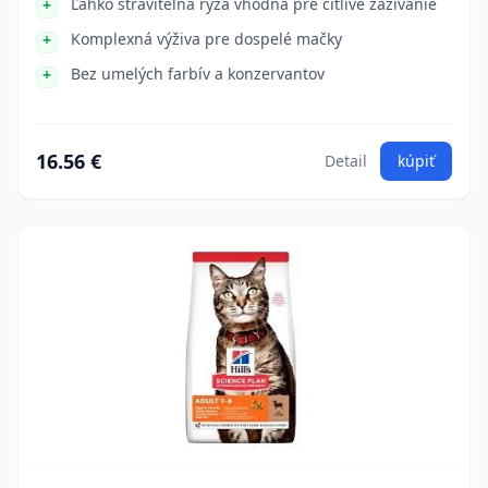
Ľahko stráviteľná ryža vhodná pre citlivé zažívanie
Komplexná výživa pre dospelé mačky
Bez umelých farbív a konzervantov
16.56 €
Detail
kúpiť