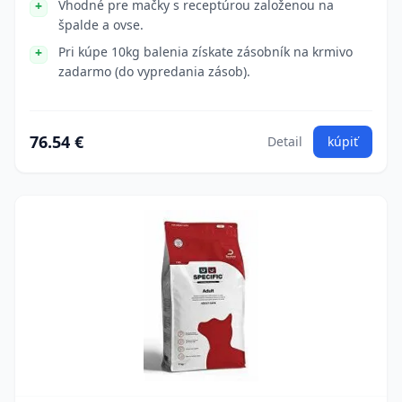
Vhodné pre mačky s receptúrou založenou na
špalde a ovse.
Pri kúpe 10kg balenia získate zásobník na krmivo
zadarmo (do vypredania zásob).
76.54 €
Detail
kúpiť