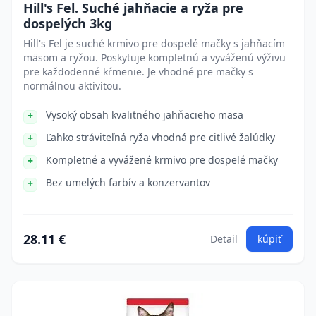
Hill's Fel. Suché jahňacie a ryža pre
dospelých 3kg
Hill's Fel je suché krmivo pre dospelé mačky s jahňacím
mäsom a ryžou. Poskytuje kompletnú a vyváženú výživu
pre každodenné kŕmenie. Je vhodné pre mačky s
normálnou aktivitou.
Vysoký obsah kvalitného jahňacieho mäsa
Ľahko stráviteľná ryža vhodná pre citlivé žalúdky
Kompletné a vyvážené krmivo pre dospelé mačky
Bez umelých farbív a konzervantov
28.11 €
Detail
kúpiť