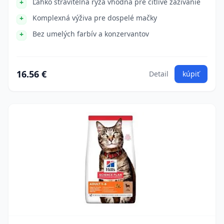
Ľahko stráviteľná ryža vhodná pre citlivé zažívanie
Komplexná výživa pre dospelé mačky
Bez umelých farbív a konzervantov
16.56 €
Detail
kúpiť