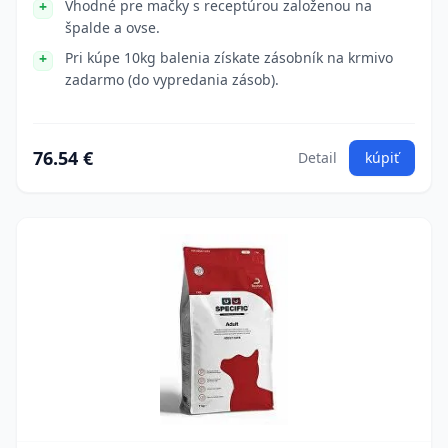
Vhodné pre mačky s receptúrou založenou na
špalde a ovse.
Pri kúpe 10kg balenia získate zásobník na krmivo
zadarmo (do vypredania zásob).
76.54 €
Detail
kúpiť