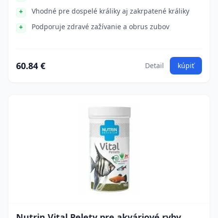
Vhodné pre dospelé králiky aj zakrpatené králiky
Podporuje zdravé zažívanie a obrus zubov
60.84 €
Detail
kúpiť
Nutrin Vital Pelety pre akváriové ryby