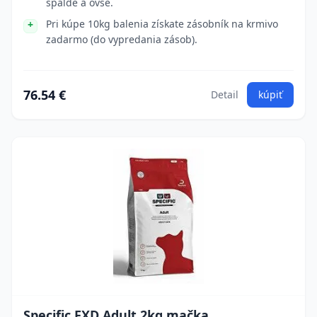
špalde a ovse.
Pri kúpe 10kg balenia získate zásobník na krmivo
zadarmo (do vypredania zásob).
76.54 €
Detail
kúpiť
Specific FXD Adult 2kg mačka