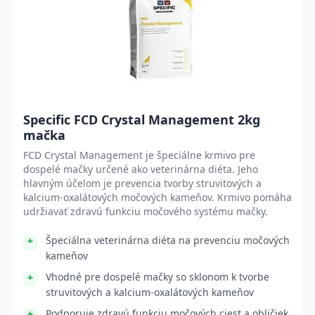
Specific FCD Crystal Management 2kg
mačka
FCD Crystal Management je špeciálne krmivo pre
dospelé mačky určené ako veterinárna diéta. Jeho
hlavným účelom je prevencia tvorby struvitových a
kalcium-oxalátových močových kameňov. Krmivo pomáha
udržiavať zdravú funkciu močového systému mačky.
Špeciálna veterinárna diéta na prevenciu močových
kameňov
Vhodné pre dospelé mačky so sklonom k tvorbe
struvitových a kalcium-oxalátových kameňov
Podporuje zdravú funkciu močových ciest a obličiek