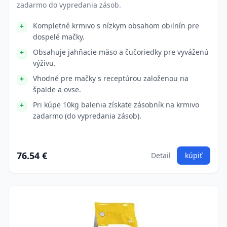
zadarmo do vypredania zásob.
Kompletné krmivo s nízkym obsahom obilnín pre
dospelé mačky.
Obsahuje jahňacie mäso a čučoriedky pre vyváženú
výživu.
Vhodné pre mačky s receptúrou založenou na
špalde a ovse.
Pri kúpe 10kg balenia získate zásobník na krmivo
zadarmo (do vypredania zásob).
76.54 €
Detail
kúpiť