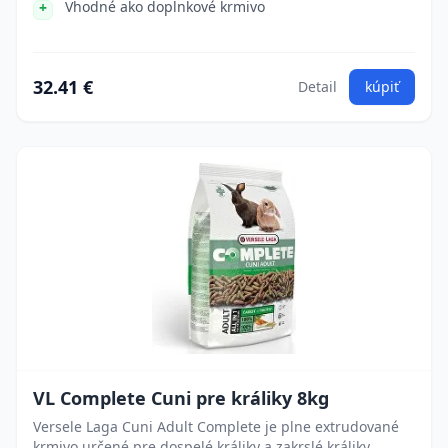
Vhodné ako doplnkové krmivo
32.41 €
Detail
kúpiť
VL Complete Cuni pre králiky 8kg
Versele Laga Cuni Adult Complete je plne extrudované
krmivo určené pre dospelé králiky a zakrslé králiky.