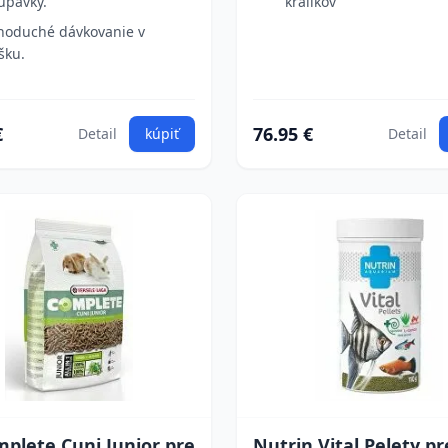
upavky.
králikov
noduché dávkovanie v
šku.
€
76.95 €
Detail
kúpiť
Detail
plete Cuni Junior pre
Nutrin Vital Pelety pr