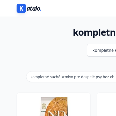
K
atalo
.
kompletné
kompletné suché krmivo pre dospelé psy bez obi