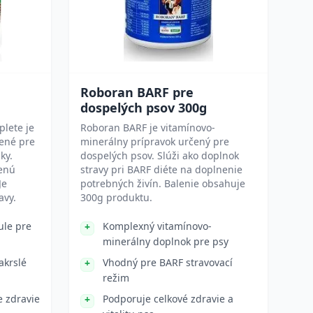
Roboran BARF pre
dospelých psov 300g
plete je
Roboran BARF je vitamínovo-
ené pre
minerálny prípravok určený pre
ky.
dospelých psov. Slúži ako doplnok
ženú
stravy pri BARF diéte na doplnenie
Je
potrebných živín. Balenie obsahuje
avy.
300g produktu.
ule pre
Komplexný vitamínovo-
minerálny doplnok pre psy
akrslé
Vhodný pre BARF stravovací
režim
e zdravie
Podporuje celkové zdravie a