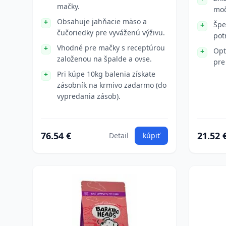
mačky.
moč
Obsahuje jahňacie mäso a
Špe
čučoriedky pre vyváženú výživu.
pot
Vhodné pre mačky s receptúrou
Opt
založenou na špalde a ovse.
pre
Pri kúpe 10kg balenia získate
zásobník na krmivo zadarmo (do
vypredania zásob).
76.54 €
21.52 
Detail
kúpiť