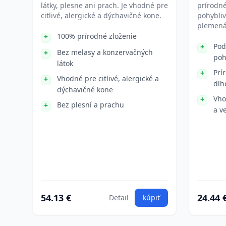
látky, plesne ani prach. Je vhodné pre
prírodné
citlivé, alergické a dýchavičné kone.
pohybliv
plemená 
100% prírodné zloženie
Pod
Bez melasy a konzervačných
poh
látok
Prí
Vhodné pre citlivé, alergické a
dlh
dýchavičné kone
Vho
Bez plesní a prachu
a v
54.13 €
24.44 
Detail
kúpiť