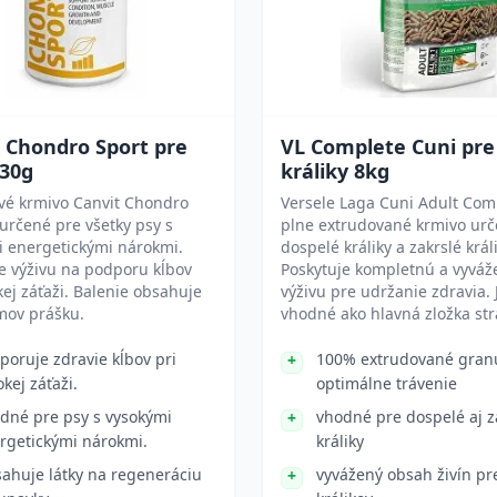
 Chondro Sport pre
VL Complete Cuni pre
230g
králiky 8kg
vé krmivo Canvit Chondro
Versele Laga Cuni Adult Com
 určené pre všetky psy s
plne extrudované krmivo urč
i energetickými nárokmi.
dospelé králiky a zakrslé králi
e výživu na podporu kĺbov
Poskytuje kompletnú a vyvá
ckej záťaži. Balenie obsahuje
výživu pre udržanie zdravia. 
mov prášku.
vhodné ako hlavná zložka str
poruje zdravie kĺbov pri
100% extrudované gran
okej záťaži.
optimálne trávenie
dné pre psy s vysokými
vhodné pre dospelé aj z
rgetickými nárokmi.
králiky
ahuje látky na regeneráciu
vyvážený obsah živín pr