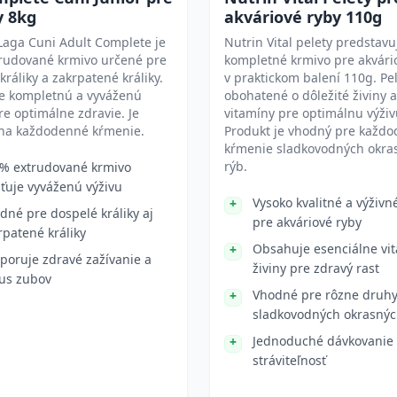
y 8kg
akváriové ryby 110g
Laga Cuni Adult Complete je
Nutrin Vital pelety predstavu
trudované krmivo určené pre
kompletné krmivo pre akvári
králiky a zakrpatené králiky.
v praktickom balení 110g. Pe
je kompletnú a vyváženú
obohatené o dôležité živiny a
re optimálne zdravie. Je
vitamíny pre optimálnu výživ
na každodenné kŕmenie.
Produkt je vhodný pre každ
kŕmenie sladkovodných okra
rýb.
% extrudované krmivo
sťuje vyváženú výživu
Vysoko kvalitné a výživn
dné pre dospelé králiky aj
pre akváriové ryby
rpatené králiky
Obsahuje esenciálne vi
poruje zdravé zažívanie a
živiny pre zdravý rast
us zubov
Vhodné pre rôzne druh
sladkovodných okrasnýc
Jednoduché dávkovanie
stráviteľnosť