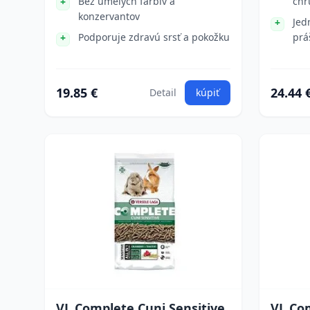
Bez umelých farbív a
chr
konzervantov
Jed
Podporuje zdravú srsť a pokožku
prá
19.85 €
24.44 
Detail
kúpiť
VL Complete Cuni Sensitive
VL Com