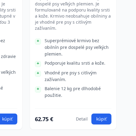
 Je
dospelé psy veľkých plemien. Je
ty srsti
formulované na podporu kvality srsti
stupné v
a kože. Krmivo neobsahuje obilniny a
ťou 3
je vhodné pre psy s citlivým
zažívaním.
bez
Superprémiové krmivo bez
obilnín pre dospelé psy veľkých
plemien.
 zdravie
Podporuje kvalitu srsti a kože.
 veľkých
Vhodné pre psy s citlivým
zažívaním.
né
Balenie 12 kg pre dlhodobé
použitie.
62.75 €
kúpiť
Detail
kúpiť