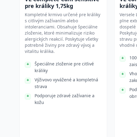
pre králiky 1,75kg
králik
Kompletné krmivo určené pre králiky
Versele 
s citlivým zažívaním alebo
plne ex
intoleranciami. Obsahuje špeciálne
dospelé 
zloženie, ktoré minimalizuje riziko
Poskytu
alergických reakcií. Poskytuje všetky
stravu p
potrebné živiny pre zdravý vývoj a
vhodné 
vitalitu králika.
100
Špeciálne zloženie pre citlivé
zai
králiky
Vho
Výživovo vyvážené a kompletná
zak
strava
Pod
Podporuje zdravé zažívanie a
obr
kožu