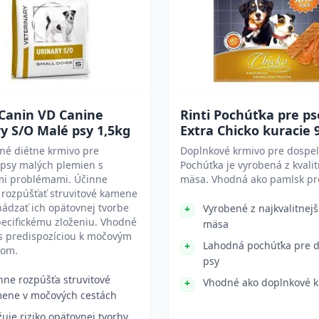
 Canin VD Canine
Rinti Pochúťka pre ps
y S/O Malé psy 1,5kg
Extra Chicko kuracie 
né diétne krmivo pre
Doplnkové krmivo pre dospel
 psy malých plemien s
Pochúťka je vyrobená z kvali
i problémami. Účinne
mäsa. Vhodná ako pamlsk pr
rozpúšťať struvitové kamene
ádzať ich opätovnej tvorbe
Vyrobené z najkvalitnej
ecifickému zloženiu. Vhodné
mäsa
s predispozíciou k močovým
Lahodná pochúťka pre 
mom.
psy
nne rozpúšťa struvitové
Vhodné ako doplnkové k
ene v močových cestách
žuje riziko opätovnej tvorby