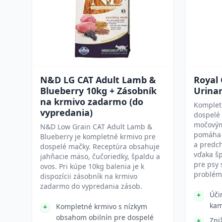
N&D LG CAT Adult Lamb &
Royal
Blueberry 10kg + Zásobník
Urinar
na krmivo zadarmo (do
Komplet
vypredania)
dospelé
močovým
N&D Low Grain CAT Adult Lamb &
pomáha 
Blueberry je kompletné krmivo pre
a predch
dospelé mačky. Receptúra obsahuje
vďaka šp
jahňacie mäso, čučoriedky, špaldu a
pre psy 
ovos. Pri kúpe 10kg balenia je k
problé
dispozícii zásobník na krmivo
zadarmo do vypredania zásob.
Úči
kam
Kompletné krmivo s nízkym
obsahom obilnín pre dospelé
Zni