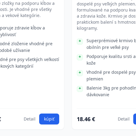
 zložky na podporu kĺbov a
dospelé psy veľkých plemien.
osti. Je vhodné pre všetky
formulované na podporu kvali
a vekové kategórie.
a zdravia kože. Krmivo je do
praktickom balení s hmotnos
poruje zdravie kĺbov a
kilogramy.
yblivosť
Superprémiové krmivo 
rodné zloženie vhodné pre
obilnín pre veľké psy
odobé užívanie
Podporuje kvalitu srsti a
dné pre psy všetkých veľkostí
kože
ekových kategórií
Vhodné pre dospelé psy
plemien
Balenie 3kg pre pohodl
dávkovanie
€
18.46 €
Detail
kúpiť
Detail