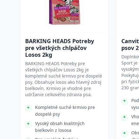
BARKING HEADS Potreby
Canvit
pre všetkých chlpáčov
psov 
Losos 2kg
Doplnko
Sport je
BARKING HEADS Potreby pre
vysokým
všetkých chlpáčov Losos 2kg je
Poskytuj
kompletné suché krmivo pre dospelé
pri fyzi
psy. Obsahuje losos ako hlavný zdroj
230 gra
bielkovín. Krmivo je vhodné pre
udržanie celkového zdravia psa.
Pod
Kompletné suché krmivo pre
vys
dospelé psy
Vho
Vysoký obsah kvalitných
ene
bielkovín z lososa
Obs