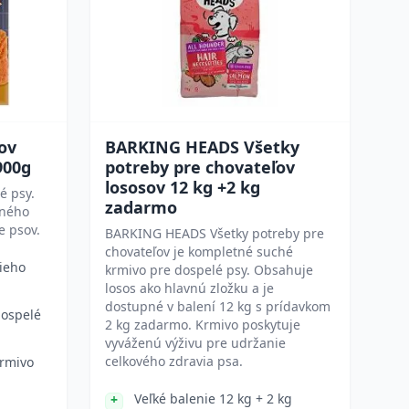
ov
BARKING HEADS Všetky
900g
potreby pre chovateľov
lososov 12 kg +2 kg
é psy.
zadarmo
tného
e psov.
BARKING HEADS Všetky potreby pre
chovateľov je kompletné suché
šieho
krmivo pre dospelé psy. Obsahuje
losos ako hlavnú zložku a je
dostupné v balení 12 kg s prídavkom
dospelé
2 kg zadarmo. Krmivo poskytuje
vyváženú výživu pre udržanie
celkového zdravia psa.
rmivo
Veľké balenie 12 kg + 2 kg