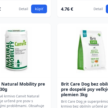
€
4.76 €
Detail
kúpiť
Detail
 Natural Mobility pre
Brit Care Dog bez obil
230g
pre dospelé psy veľký
plemien 3kg
é krmivo Canvit Natural
 je určené pre psov s
Brit Care Dog je superprémi
ými problémami. Obsahuje
krmivo bez obilnín určené p