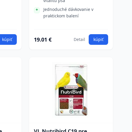
vitalitu psa
Jednoduché dávkovanie v
praktickom balení
19.01 €
kúpiť
Detail
kúpiť
e
VL Nutribird C19 pre