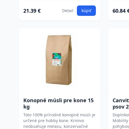
21.39 €
60.84 
Detail
kúpiť
Konopné müsli pre kone 15
Canvit
kg
psov 
Toto 100% prírodné konopné müsli je
Doplnkov
určené pre hobby kone. Krmivo
Mobility
neobsahuje melasu, konzervačné
pohybov