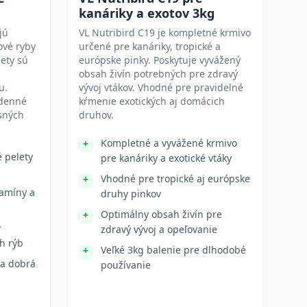
kanáriky a exotov 3kg
jú
VL Nutribird C19 je kompletné krmivo
ové ryby
určené pre kanáriky, tropické a
lety sú
európske pinky. Poskytuje vyvážený
obsah živín potrebných pre zdravý
u.
vývoj vtákov. Vhodné pre pravidelné
odenné
kŕmenie exotických aj domácich
sných
druhov.
Kompletné a vyvážené krmivo
é pelety
pre kanáriky a exotické vtáky
Vhodné pre tropické aj európske
tamíny a
druhy pinkov
Optimálny obsah živín pre
y
zdravý vývoj a opeľovanie
h rýb
Veľké 3kg balenie pre dlhodobé
 a dobrá
používanie