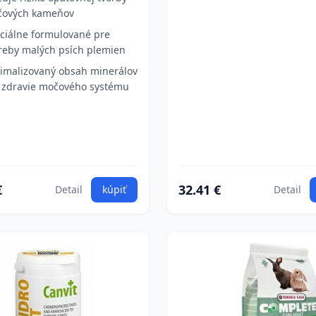
ových kameňov
ciálne formulované pre
reby malých psích plemien
imalizovaný obsah minerálov
 zdravie močového systému
€
32.41 €
Detail
kúpiť
Detail