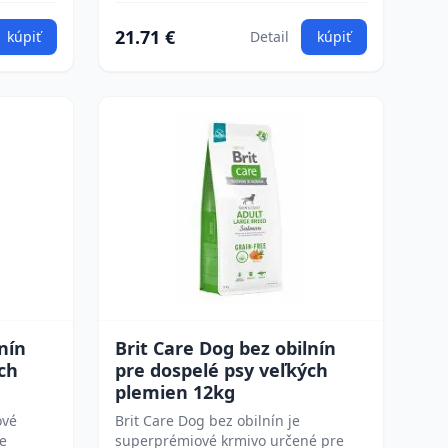
21.71 €
kúpiť
Detail
kúpiť
nín
Brit Care Dog bez obilnín
ch
pre dospelé psy veľkých
plemien 12kg
ové
Brit Care Dog bez obilnín je
re
superprémiové krmivo určené pre