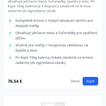
obsahuje jahňacie mäso, čučoriedky, špaldu a ovos. Pri
kúpe 10kg balenia je k dispozícii zásobník na krmivo
zadarmo do vypredania zásob.
Kompletné krmivo s nízkym obsahom obilnín pre
dospelé mačky.
Obsahuje jahňacie mäso a čučoriedky pre vyváženú
výživu.
Vhodné pre mačky s receptúrou založenou na
špalde a ovse.
Pri kúpe 10kg balenia získate zásobník na krmivo
zadarmo (do vypredania zásob).
76.54 €
Detail
kúpiť