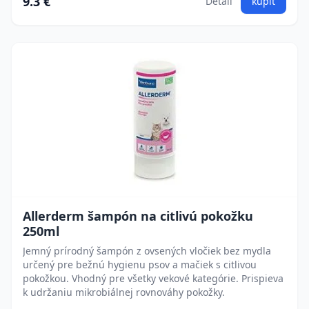
9.3 €
Detail
kúpiť
Allerderm šampón na citlivú pokožku
250ml
Jemný prírodný šampón z ovsených vločiek bez mydla
určený pre bežnú hygienu psov a mačiek s citlivou
pokožkou. Vhodný pre všetky vekové kategórie. Prispieva
k udržaniu mikrobiálnej rovnováhy pokožky.