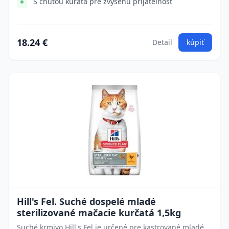
S chuťou kuraťa pre zvýšenú prijateľnosť
18.24 €
Detail
kúpiť
Hill's Fel. Suché dospelé mladé
sterilizované mačacie kurčatá 1,5kg
Suché krmivo Hill's Fel je určené pre kastrované mladé