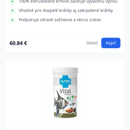
100% extrudované krmivo zaisťuje vyváženú výživu
Vhodné pre dospelé králiky aj zakrpatené králiky
Podporuje zdravé zažívanie a obrus zubov
60.84 €
Detail
kúpiť