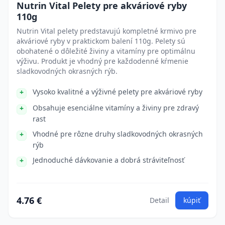
Nutrin Vital Pelety pre akváriové ryby
110g
Nutrin Vital pelety predstavujú kompletné krmivo pre
akváriové ryby v praktickom balení 110g. Pelety sú
obohatené o dôležité živiny a vitamíny pre optimálnu
výživu. Produkt je vhodný pre každodenné kŕmenie
sladkovodných okrasných rýb.
Vysoko kvalitné a výživné pelety pre akváriové ryby
Obsahuje esenciálne vitamíny a živiny pre zdravý
rast
Vhodné pre rôzne druhy sladkovodných okrasných
rýb
Jednoduché dávkovanie a dobrá stráviteľnosť
4.76 €
Detail
kúpiť