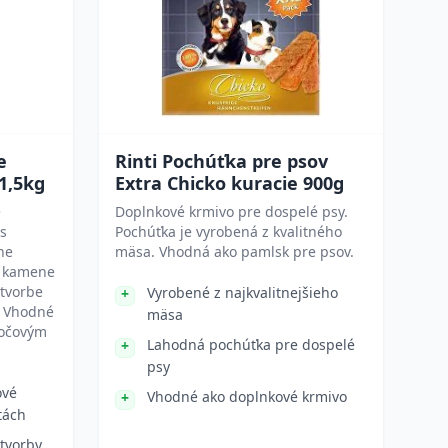
e
Rinti Pochúťka pre psov
1,5kg
Extra Chicko kuracie 900g
e
Doplnkové krmivo pre dospelé psy.
s
Pochúťka je vyrobená z kvalitného
ne
mäsa. Vhodná ako pamlsk pre psov.
é kamene
 tvorbe
Vyrobené z najkvalitnejšieho
. Vhodné
mäsa
močovým
Lahodná pochúťka pre dospelé
psy
ové
Vhodné ako doplnkové krmivo
tách
 tvorby