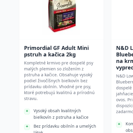
Primordial GF Adult Mini
N&D L
pstruh a kačica 2kg
Bluebe
na kr
Kompletné krmivo pre dospelé psy
vypre
malých plemien so zložením z
pstruha a kačice. Obsahuje vysoký
N&D Low
podiel živočíšnych bielkovín bez
Blueberr
prídavku obilnín. Vhodné pre psy,
dospelé
ktoré potrebujú kvalitnú a prírodnú
jahňacie
stravu.
ovos. Pr
dispozíc
Vysoký obsah kvalitných
zadarmo
bielkovín z pstruha a kačice
Kom
Bez prídavku obilnín a umelých
obs
látok