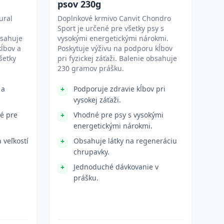
psov 230g
ural
Doplnkové krmivo Canvit Chondro
Sport je určené pre všetky psy s
sahuje
vysokými energetickými nárokmi.
kĺbov a
Poskytuje výživu na podporu kĺbov
šetky
pri fyzickej záťaži. Balenie obsahuje
230 gramov prášku.
 a
Podporuje zdravie kĺbov pri
vysokej záťaži.
é pre
Vhodné pre psy s vysokými
energetickými nárokmi.
 veľkostí
Obsahuje látky na regeneráciu
chrupavky.
Jednoduché dávkovanie v
prášku.