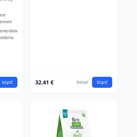
pre
lemien
inerálov
systému
32.41 €
kúpiť
Detail
kúpiť