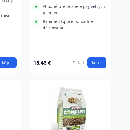
potreby
Vhodné pre dospelé psy veľkých
plemien
rmivo
Balenie 3kg pre pohodlné
dávkovanie
18.46 €
kúpiť
Detail
kúpiť