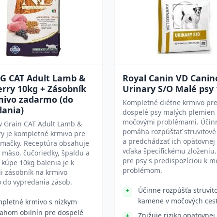
G CAT Adult Lamb &
Royal Canin VD Canin
rry 10kg + Zásobník
Urinary S/O Malé psy 
mivo zadarmo (do
Kompletné diétne krmivo pr
dania)
dospelé psy malých plemien 
močovými problémami. Účin
 Grain CAT Adult Lamb &
pomáha rozpúšťať struvitov
y je kompletné krmivo pre
a predchádzať ich opätovnej
 mačky. Receptúra obsahuje
vďaka špecifickému zloženiu
 mäso, čučoriedky, špaldu a
pre psy s predispozíciou k 
i kúpe 10kg balenia je k
problémom.
ii zásobník na krmivo
 do vypredania zásob.
Účinne rozpúšťa struvit
kamene v močových ces
pletné krmivo s nízkym
ahom obilnín pre dospelé
Znižuje riziko opätovnej