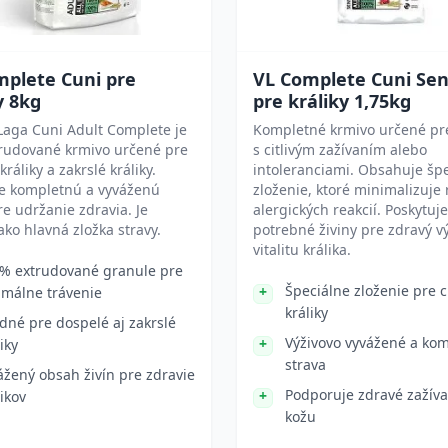
mplete Cuni pre
VL Complete Cuni Sen
y 8kg
pre králiky 1,75kg
Laga Cuni Adult Complete je
Kompletné krmivo určené pre
trudované krmivo určené pre
s citlivým zažívaním alebo
ráliky a zakrslé králiky.
intoleranciami. Obsahuje šp
je kompletnú a vyváženú
zloženie, ktoré minimalizuje 
re udržanie zdravia. Je
alergických reakcií. Poskytuje
ko hlavná zložka stravy.
potrebné živiny pre zdravý vý
vitalitu králika.
% extrudované granule pre
Špeciálne zloženie pre ci
imálne trávenie
králiky
dné pre dospelé aj zakrslé
Výživovo vyvážené a ko
iky
strava
ážený obsah živín pre zdravie
Podporuje zdravé zažíva
likov
kožu