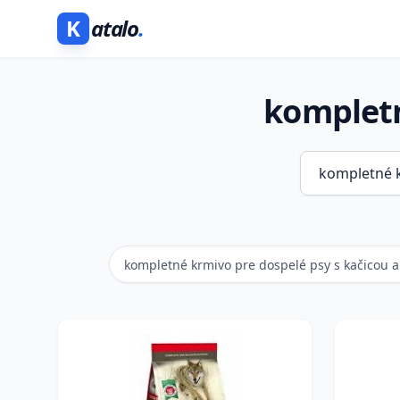
K
atalo
.
kompletn
kompletné krmivo pre dospelé psy s kačicou a