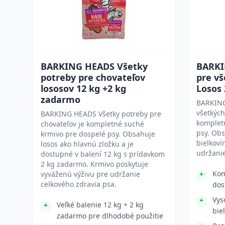
BARKING HEADS Všetky
BARKI
potreby pre chovateľov
pre vš
lososov 12 kg +2 kg
Losos
zadarmo
BARKING
všetkých
BARKING HEADS Všetky potreby pre
komplet
chovateľov je kompletné suché
psy. Obs
krmivo pre dospelé psy. Obsahuje
bielkoví
losos ako hlavnú zložku a je
udržanie
dostupné v balení 12 kg s prídavkom
2 kg zadarmo. Krmivo poskytuje
Kom
vyváženú výživu pre udržanie
celkového zdravia psa.
dos
Vys
Veľké balenie 12 kg + 2 kg
bie
zadarmo pre dlhodobé použitie