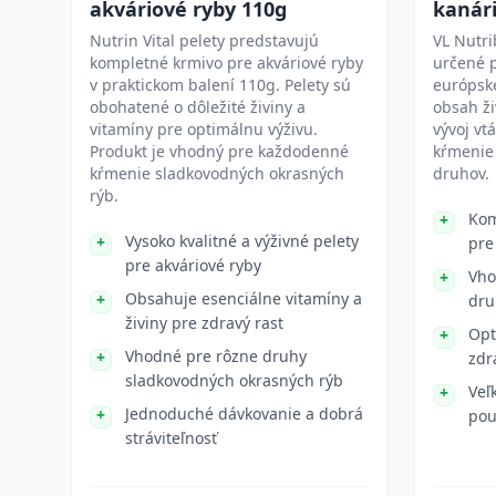
akváriové ryby 110g
kanári
Nutrin Vital pelety predstavujú
VL Nutri
kompletné krmivo pre akváriové ryby
určené p
v praktickom balení 110g. Pelety sú
európske
obohatené o dôležité živiny a
obsah ži
vitamíny pre optimálnu výživu.
vývoj vt
Produkt je vhodný pre každodenné
kŕmenie 
kŕmenie sladkovodných okrasných
druhov.
rýb.
Kom
Vysoko kvalitné a výživné pelety
pre
pre akváriové ryby
Vho
Obsahuje esenciálne vitamíny a
dru
živiny pre zdravý rast
Opt
Vhodné pre rôzne druhy
zdr
sladkovodných okrasných rýb
Veľ
Jednoduché dávkovanie a dobrá
pou
stráviteľnosť