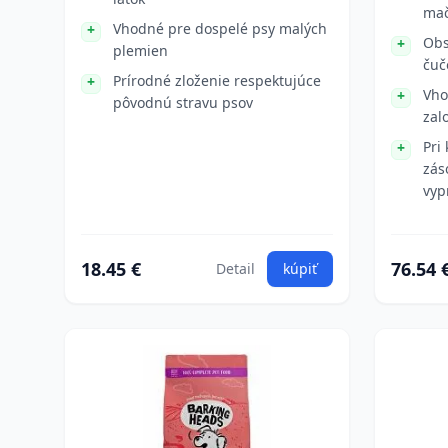
mač
Vhodné pre dospelé psy malých
Obs
plemien
čuč
Prírodné zloženie respektujúce
Vho
pôvodnú stravu psov
zal
Pri
zás
vyp
18.45 €
76.54 
Detail
kúpiť