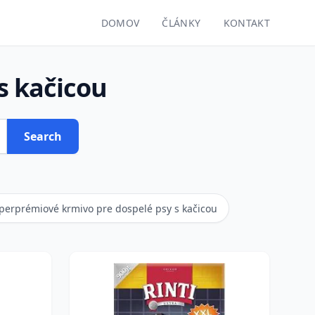
DOMOV
ČLÁNKY
KONTAKT
s kačicou
Search
perprémiové krmivo pre dospelé psy s kačicou