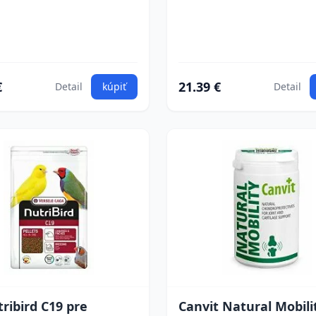
€
21.39 €
Detail
kúpiť
Detail
ribird C19 pre
Canvit Natural Mobili