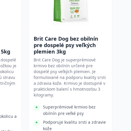
Brit Care Dog bez obilnín
pre dospelé psy veľkých
 5kg
plemien 3kg
 dospelé
Brit Care Dog je superprémiové
ložkou je
krmivo bez obilnín určené pre
okolicu
dospelé psy veľkých plemien. Je
ú stravu
formulované na podporu kvality srsti
utričným
a zdravia kože. Krmivo je dostupné v
praktickom balení s hmotnosťou 3
kilogramy.
Superprémiové krmivo bez
obilnín pre veľké psy
okolicu a
Podporuje kvalitu srsti a zdravie
kože