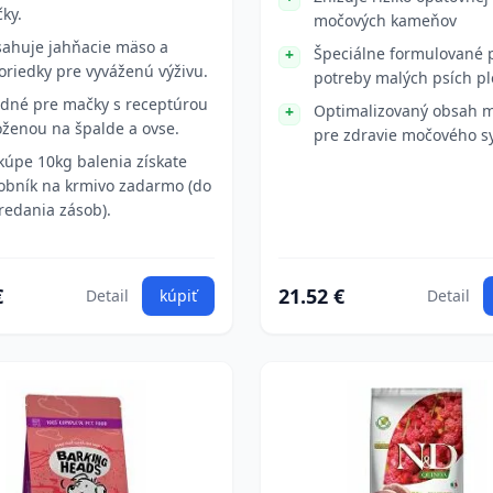
ky.
močových kameňov
ahuje jahňacie mäso a
Špeciálne formulované 
oriedky pre vyváženú výživu.
potreby malých psích p
dné pre mačky s receptúrou
Optimalizovaný obsah m
oženou na špalde a ovse.
pre zdravie močového 
 kúpe 10kg balenia získate
obník na krmivo zadarmo (do
redania zásob).
€
21.52 €
Detail
kúpiť
Detail