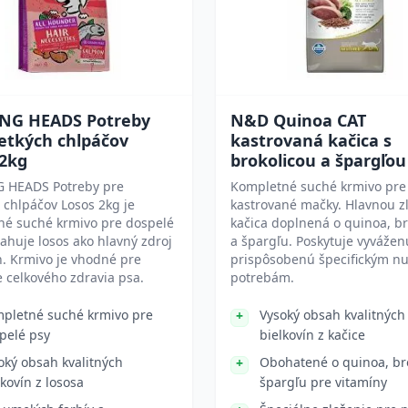
NG HEADS Potreby
N&D Quinoa CAT
etkých chlpáčov
kastrovaná kačica s
 2kg
brokolicou a špargľou
 HEADS Potreby pre
Kompletné suché krmivo pre
 chlpáčov Losos 2kg je
kastrované mačky. Hlavnou z
né suché krmivo pre dospelé
kačica doplnená o quinoa, br
ahuje losos ako hlavný zdroj
a špargľu. Poskytuje vyvážen
n. Krmivo je vhodné pre
prispôsobenú špecifickým n
 celkového zdravia psa.
potrebám.
pletné suché krmivo pre
Vysoký obsah kvalitných
pelé psy
bielkovín z kačice
oký obsah kvalitných
Obohatené o quinoa, br
lkovín z lososa
špargľu pre vitamíny