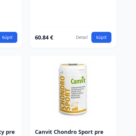
60.84 €
kúpiť
Detail
kúpiť
ty pre
Canvit Chondro Sport pre