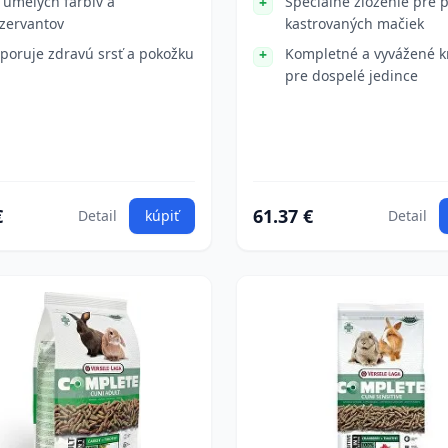
 umelých farbív a
Špeciálne zloženie pre 
zervantov
kastrovaných mačiek
poruje zdravú srsť a pokožku
Kompletné a vyvážené k
pre dospelé jedince
€
61.37 €
Detail
kúpiť
Detail