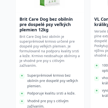
Brit Care Dog bez obilnín
VL Co
pre dospelé psy veľkých
králik
plemien 12kg
Versele 
plne ex
Brit Care Dog bez obilnín je
dospelé k
superprémiové krmivo určené pre
Poskytu
dospelé psy veľkých plemien. Je
výživu p
formulované na podporu kvality srsti
vhodné a
a kože. Krmivo neobsahuje obilniny a
je vhodné pre psy s citlivým
100
zažívaním.
opt
Superprémiové krmivo bez
vho
obilnín pre dospelé psy veľkých
král
plemien.
vyv
Podporuje kvalitu srsti a kože.
krá
Vhodné pre psy s citlivým
zažívaním.