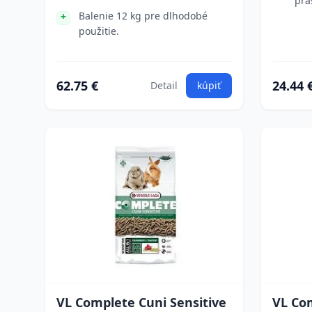
prá
Balenie 12 kg pre dlhodobé
použitie.
62.75 €
24.44 
Detail
kúpiť
VL Complete Cuni Sensitive
VL Com