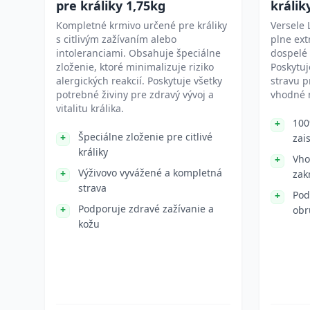
pre králiky 1,75kg
králik
Kompletné krmivo určené pre králiky
Versele 
s citlivým zažívaním alebo
plne ex
intoleranciami. Obsahuje špeciálne
dospelé 
zloženie, ktoré minimalizuje riziko
Poskytu
alergických reakcií. Poskytuje všetky
stravu p
potrebné živiny pre zdravý vývoj a
vhodné 
vitalitu králika.
100
Špeciálne zloženie pre citlivé
zai
králiky
Vho
Výživovo vyvážené a kompletná
zak
strava
Pod
Podporuje zdravé zažívanie a
obr
kožu