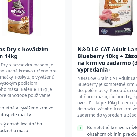
as Dry s hovädzím
N&D LG CAT Adult La
 14kg
Blueberry 10kg + Zás
na krmivo zadarmo (
 Dry s hovädzím mäsom je
vypredania)
né suché krmivo určené pre
mačky. Poskytuje vyváženú
N&D Low Grain CAT Adult L
s vysokým podielom
Blueberry je kompletné krmi
ho mäsa. Balenie 14kg je
dospelé mačky. Receptúra o
pre dlhodobé používanie.
jahňacie mäso, čučoriedky, š
ovos. Pri kúpe 10kg balenia j
pletné a vyvážené krmivo
dispozícii zásobník na krmiv
 dospelé mačky
zadarmo do vypredania záso
oký obsah kvalitného
Kompletné krmivo s níz
ädzieho mäsa
obsahom obilnín pre do