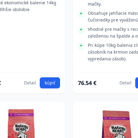
ké ekonomické balenie 14kg
mačky.
dlhšie obdobie
Obsahuje jahňacie mäs
čučoriedky pre vyváženú
Vhodné pre mačky s rec
založenou na špalde a o
Pri kúpe 10kg balenia zí
zásobník na krmivo zad
vypredania zásob).
€
76.54 €
Detail
kúpiť
Detail