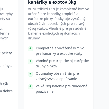
kanáriky a exotov 3kg
jú
VL Nutribird C19 je kompletné krmivo
ové ryby
určené pre kanáriky, tropické a
lety sú
európske pinky. Poskytuje vyvážený
obsah živín potrebných pre zdravý
u.
vývoj vtákov. Vhodné pre pravidelné
odenné
kŕmenie exotických aj domácich
sných
druhov.
Kompletné a vyvážené krmivo
é pelety
pre kanáriky a exotické vtáky
Vhodné pre tropické aj európske
tamíny a
druhy pinkov
Optimálny obsah živín pre
y
zdravý vývoj a opeľovanie
h rýb
Veľké 3kg balenie pre dlhodobé
 a dobrá
používanie