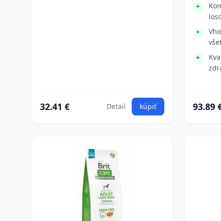
Kom
los
Vho
vše
Kva
zdr
32.41 €
93.89 
Detail
kúpiť