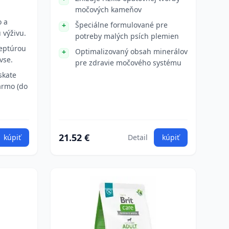
močových kameňov
o a
Špeciálne formulované pre
 výživu.
potreby malých psích plemien
eptúrou
Optimalizovaný obsah minerálov
vse.
pre zdravie močového systému
skate
armo (do
21.52 €
kúpiť
Detail
kúpiť