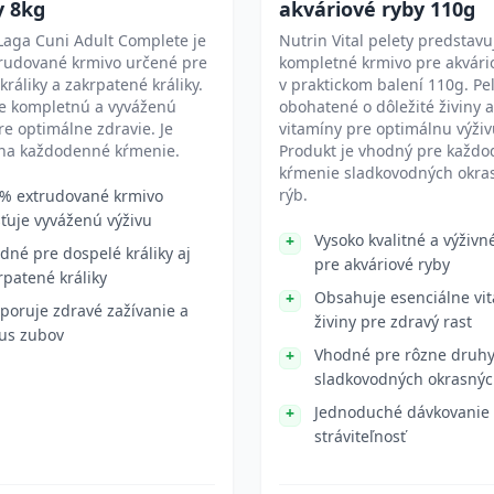
y 8kg
akváriové ryby 110g
Laga Cuni Adult Complete je
Nutrin Vital pelety predstavu
trudované krmivo určené pre
kompletné krmivo pre akvári
králiky a zakrpatené králiky.
v praktickom balení 110g. Pe
je kompletnú a vyváženú
obohatené o dôležité živiny a
re optimálne zdravie. Je
vitamíny pre optimálnu výživ
na každodenné kŕmenie.
Produkt je vhodný pre každ
kŕmenie sladkovodných okra
rýb.
% extrudované krmivo
sťuje vyváženú výživu
Vysoko kvalitné a výživn
dné pre dospelé králiky aj
pre akváriové ryby
rpatené králiky
Obsahuje esenciálne vi
poruje zdravé zažívanie a
živiny pre zdravý rast
us zubov
Vhodné pre rôzne druh
sladkovodných okrasnýc
Jednoduché dávkovanie
stráviteľnosť