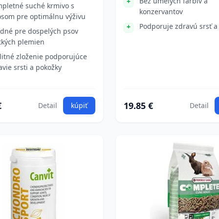
Bez umelých farbív a
pletné suché krmivo s
konzervantov
osom pre optimálnu výživu
Podporuje zdravú srsť a
dné pre dospelých psov
tkých plemien
litné zloženie podporujúce
avie srsti a pokožky
€
19.85 €
Detail
kúpiť
Detail