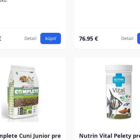
šku.
€
76.95 €
Detail
kúpiť
Detail
plete Cuni Junior pre
Nutrin Vital Pelety pr