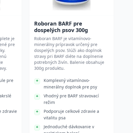
Roboran BARF pre
dospelých psov 300g
plete je
Roboran BARF je vitamínovo-
ené pre
minerálny prípravok určený pre
ky.
dospelých psov. Slúži ako doplnok
ženú
stravy pri BARF diéte na doplnenie
Je
potrebných živín. Balenie obsahuje
avy.
300g produktu.
ule pre
Komplexný vitamínovo-
minerálny doplnok pre psy
akrslé
Vhodný pre BARF stravovací
režim
e zdravie
Podporuje celkové zdravie a
vitalitu psa
Jednoduché dávkovanie v