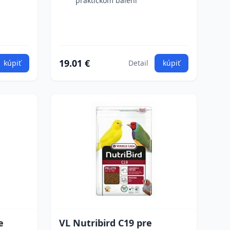
praktickom balení
19.01 €
kúpiť
Detail
kúpiť
e
VL Nutribird C19 pre