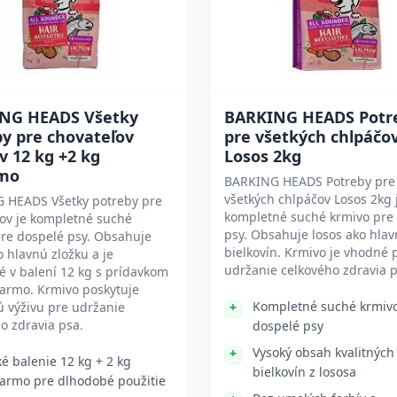
NG HEADS Všetky
BARKING HEADS Potr
y pre chovateľov
pre všetkých chlpáčo
v 12 kg +2 kg
Losos 2kg
mo
BARKING HEADS Potreby pre
všetkých chlpáčov Losos 2kg 
 HEADS Všetky potreby pre
kompletné suché krmivo pre
ov je kompletné suché
psy. Obsahuje losos ako hlav
re dospelé psy. Obsahuje
bielkovín. Krmivo je vhodné 
o hlavnú zložku a je
udržanie celkového zdravia p
 v balení 12 kg s prídavkom
darmo. Krmivo poskytuje
Kompletné suché krmiv
 výživu pre udržanie
o zdravia psa.
dospelé psy
Vysoký obsah kvalitných
ké balenie 12 kg + 2 kg
bielkovín z lososa
armo pre dlhodobé použitie