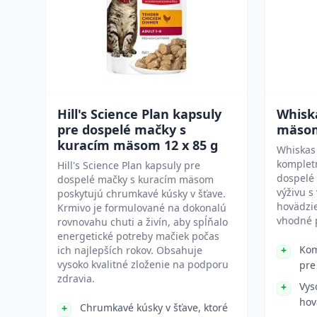
Hill's Science Plan kapsuly
Whisk
pre dospelé mačky s
mäsom
kuracím mäsom 12 x 85 g
Whiskas
komplet
Hill's Science Plan kapsuly pre
dospelé 
dospelé mačky s kuracím mäsom
výživu 
poskytujú chrumkavé kúsky v šťave.
hovädzie
Krmivo je formulované na dokonalú
vhodné 
rovnovahu chuti a živín, aby spĺňalo
energetické potreby mačiek počas
Kom
ich najlepších rokov. Obsahuje
vysoko kvalitné zloženie na podporu
pre
zdravia.
Vys
hov
Chrumkavé kúsky v šťave, ktoré