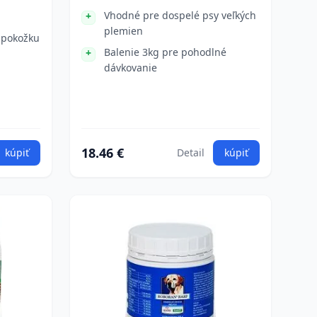
Vhodné pre dospelé psy veľkých
plemien
 pokožku
Balenie 3kg pre pohodlné
dávkovanie
18.46 €
kúpiť
Detail
kúpiť