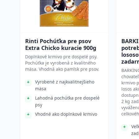
Rinti Pochúťka pre psov
BARKI
Extra Chicko kuracie 900g
potreb
lososo
Doplnkové krmivo pre dospelé psy.
zadar
Pochúťka je vyrobená z kvalitného
mäsa. Vhodná ako pamlsk pre psov.
BARKING
chovateľ
Vyrobené z najkvalitnejšieho
krmivo p
mäsa
losos ak
dostupné
Lahodná pochúťka pre dospelé
2 kg za
psy
vyváženú
celkovéh
Vhodné ako doplnkové krmivo
Veľ
zad