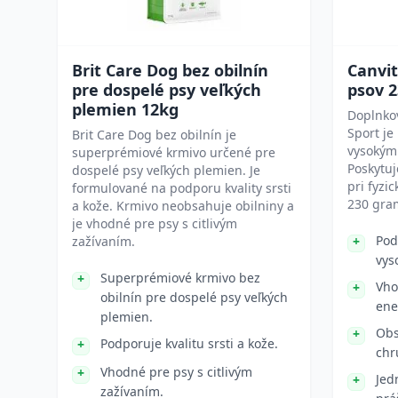
Brit Care Dog bez obilnín
Canvit
pre dospelé psy veľkých
psov 
plemien 12kg
Doplnko
Sport je
Brit Care Dog bez obilnín je
vysokým
superprémiové krmivo určené pre
Poskytuj
dospelé psy veľkých plemien. Je
pri fyzi
formulované na podporu kvality srsti
230 gra
a kože. Krmivo neobsahuje obilniny a
je vhodné pre psy s citlivým
Pod
zažívaním.
vys
Superprémiové krmivo bez
Vho
obilnín pre dospelé psy veľkých
ene
plemien.
Obs
Podporuje kvalitu srsti a kože.
chr
Vhodné pre psy s citlivým
Jed
zažívaním.