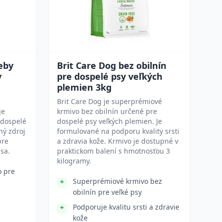
eby
Brit Care Dog bez obilnín
v
pre dospelé psy veľkých
plemien 3kg
Brit Care Dog je superprémiové
je
krmivo bez obilnín určené pre
 dospelé
dospelé psy veľkých plemien. Je
ný zdroj
formulované na podporu kvality srsti
pre
a zdravia kože. Krmivo je dostupné v
sa.
praktickom balení s hmotnosťou 3
kilogramy.
o pre
Superprémiové krmivo bez
obilnín pre veľké psy
Podporuje kvalitu srsti a zdravie
kože