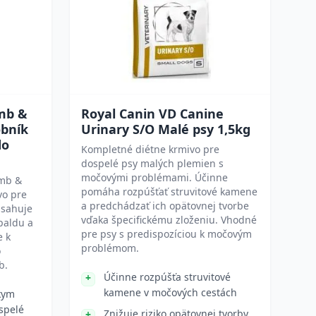
mb &
Royal Canin VD Canine
obník
Urinary S/O Malé psy 1,5kg
do
Kompletné diétne krmivo pre
dospelé psy malých plemien s
močovými problémami. Účinne
amb &
pomáha rozpúšťať struvitové kamene
vo pre
a predchádzať ich opätovnej tvorbe
bsahuje
vďaka špecifickému zloženiu. Vhodné
paldu a
pre psy s predispozíciou k močovým
e k
problémom.
o
b.
Účinne rozpúšťa struvitové
kamene v močových cestách
kym
spelé
Znižuje riziko opätovnej tvorby