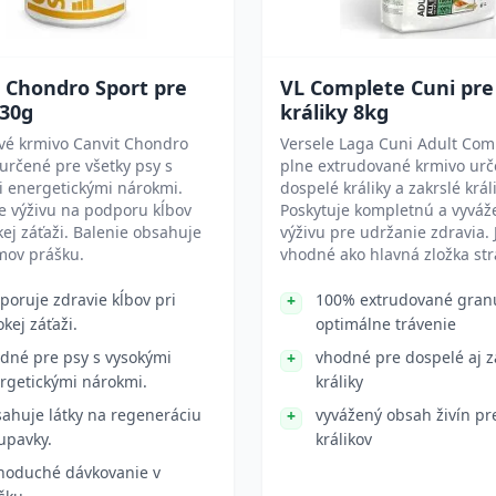
 Chondro Sport pre
VL Complete Cuni pre
230g
králiky 8kg
vé krmivo Canvit Chondro
Versele Laga Cuni Adult Com
 určené pre všetky psy s
plne extrudované krmivo urč
i energetickými nárokmi.
dospelé králiky a zakrslé králi
e výživu na podporu kĺbov
Poskytuje kompletnú a vyvá
ckej záťaži. Balenie obsahuje
výživu pre udržanie zdravia. 
mov prášku.
vhodné ako hlavná zložka str
poruje zdravie kĺbov pri
100% extrudované gran
okej záťaži.
optimálne trávenie
dné pre psy s vysokými
vhodné pre dospelé aj z
rgetickými nárokmi.
králiky
ahuje látky na regeneráciu
vyvážený obsah živín pr
upavky.
králikov
noduché dávkovanie v