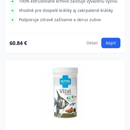
100% extrudované krmivo zaisťuje vyváženú výživu
Vhodné pre dospelé králiky aj zakrpatené králiky
Podporuje zdravé zažívanie a obrus zubov
60.84 €
Detail
kúpiť