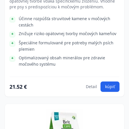
opätovnej tvorbe vďaka špecifickému zloženiu. Vhodné
pre psy s predispozíciou k močovým problémom.
Účinne rozpúšťa struvitové kamene v močových
cestách
Znižuje riziko opätovnej tvorby močových kameňov
Špeciálne formulované pre potreby malých psích
plemien
Optimalizovaný obsah minerálov pre zdravie
močového systému
21.52 €
Detail
kúpiť