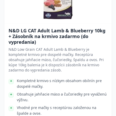
N&D LG CAT Adult Lamb & Blueberry 10kg
+ Zásobník na krmivo zadarmo (do
vypredania)
N&D Low Grain CAT Adult Lamb & Blueberry je
kompletné krmivo pre dospelé mačky. Receptúra
obsahuje jahňacie mäso, čučoriedky, špaldu a ovos. Pri
kúpe 10kg balenia je k dispozícii zásobník na krmivo
zadarmo do vypredania zásob.
Kompletné krmivo s nízkym obsahom obilnín pre
dospelé mačky.
Obsahuje jahňacie mäso a čučoriedky pre vyváženú
výživu.
Vhodné pre mačky s receptúrou založenou na
špalde a ovse.