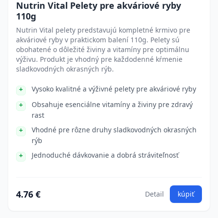
Nutrin Vital Pelety pre akváriové ryby
110g
Nutrin Vital pelety predstavujú kompletné krmivo pre
akváriové ryby v praktickom balení 110g. Pelety sú
obohatené o dôležité živiny a vitamíny pre optimálnu
výživu. Produkt je vhodný pre každodenné kŕmenie
sladkovodných okrasných rýb.
Vysoko kvalitné a výživné pelety pre akváriové ryby
Obsahuje esenciálne vitamíny a živiny pre zdravý
rast
Vhodné pre rôzne druhy sladkovodných okrasných
rýb
Jednoduché dávkovanie a dobrá stráviteľnosť
4.76 €
Detail
kúpiť