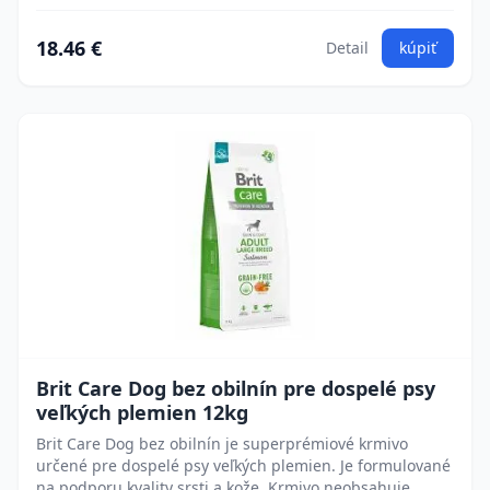
18.46 €
Detail
kúpiť
Brit Care Dog bez obilnín pre dospelé psy
veľkých plemien 12kg
Brit Care Dog bez obilnín je superprémiové krmivo
určené pre dospelé psy veľkých plemien. Je formulované
na podporu kvality srsti a kože. Krmivo neobsahuje