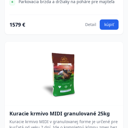
Parkovacia brzda a držiaky na poháre pre majiteľa
1579 €
Detail
kúpiť
Kuracie krmivo MIDI granulované 25kg
Kuracie krmivo MIDI v granulovanej forme je určené pre
kurčatá od veku 7 dní. Ide o kompletnú kŕmnu zmes bez