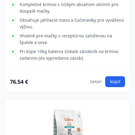
Kompletné krmivo s nízkym obsahom obilnín pre
dospelé mačky.
Obsahuje jahňacie mäso a čučoriedky pre vyváženú
výživu.
Vhodné pre mačky s receptúrou založenou na
špalde a ovse.
Pri kúpe 10kg balenia získate zásobník na krmivo
zadarmo (do vypredania zásob).
76.54 €
Detail
kúpiť