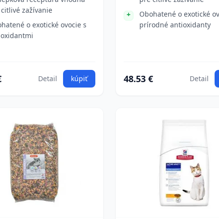
 citlivé zažívanie
Obohatené o exotické ov
hatené o exotické ovocie s
prírodné antioxidanty
ioxidantmi
€
48.53 €
Detail
kúpiť
Detail