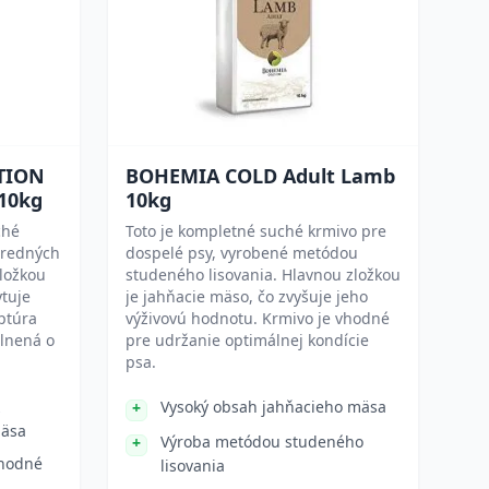
TION
BOHEMIA COLD Adult Lamb
10kg
10kg
ché
Toto je kompletné suché krmivo pre
tredných
dospelé psy, vyrobené metódou
zložkou
studeného lisovania. Hlavnou zložkou
ytuje
je jahňacie mäso, čo zvyšuje jeho
ptúra
výživovú hodnotu. Krmivo je vhodné
plnená o
pre udržanie optimálnej kondície
psa.
z
Vysoký obsah jahňacieho mäsa
mäsa
Výroba metódou studeného
vhodné
lisovania