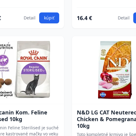
€
16.4 €
Detail
kúpiť
Detail
canin Kom. Feline
N&D LG CAT Neutere
ised 10kg
Chicken & Pomegran
10kg
nin Feline Sterilised je suché
re kastrované mačky vo veku
Toto kompletné krmivo je špe