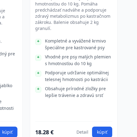
hmotnosťou do 10 kg. Pomáha
predchádzať nadváhe a podporuje
uje
zdravý metabolizmus po kastračnom
 a
zákroku. Balenie obsahuje 2 kg
a.
granulí.
Kompletné a vyvážené krmivo
.
špeciálne pre kastrované psy
dný pre
Vhodné pre psy malých plemien
s hmotnosťou do 10 kg
Podporuje udržanie optimálnej
telesnej hmotnosti po kastrácii
jablko
Obsahuje prírodné zložky pre
lepšie trávenie a zdravú srsť
e
otnosti
18.28 €
kúpiť
Detail
kúpiť