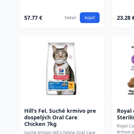
57.77 €
23.28 
Detail
kúpiť
Hill's Fel. Suché krmivo pre
Royal 
dospelých Oral Care
Steril
Chicken 7kg
Royal Ca
krmivo p
Suché krmivo Hill's Feline Oral Care