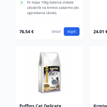
Pri kúpe 10kg balenia získate
zásobník na krmivo zadarmo (do
vypredania zásob).
76.54 €
24.01 
Detail
kúpiť
Puffins Cat Delicate
Krmiv