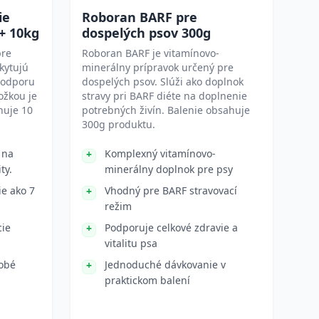
ie
Roboran BARF pre
+ 10kg
dospelých psov 300g
pre
Roboran BARF je vitamínovo-
kytujú
minerálny prípravok určený pre
podporu
dospelých psov. Slúži ako doplnok
ožkou je
stravy pri BARF diéte na doplnenie
huje 10
potrebných živín. Balenie obsahuje
300g produktu.
 na
Komplexný vitamínovo-
ty.
minerálny doplnok pre psy
e ako 7
Vhodný pre BARF stravovací
režim
cie
Podporuje celkové zdravie a
vitalitu psa
dobé
Jednoduché dávkovanie v
praktickom balení