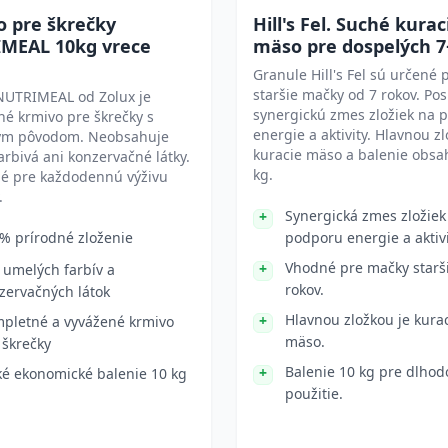
o pre škrečky
Hill's Fel. Suché kurac
MEAL 10kg vrece
mäso pre dospelých 7
Granule Hill's Fel sú určené 
staršie mačky od 7 rokov. Pos
NUTRIMEAL od Zolux je
synergickú zmes zložiek na 
é krmivo pre škrečky s
energie a aktivity. Hlavnou zl
ým pôvodom. Neobsahuje
kuracie mäso a balenie obsa
arbivá ani konzervačné látky.
kg.
né pre každodennú výživu
.
Synergická zmes zložiek
% prírodné zloženie
podporu energie a aktivi
Vhodné pre mačky starši
 umelých farbív a
rokov.
zervačných látok
Hlavnou zložkou je kura
pletné a vyvážené krmivo
mäso.
 škrečky
Balenie 10 kg pre dlho
ké ekonomické balenie 10 kg
použitie.