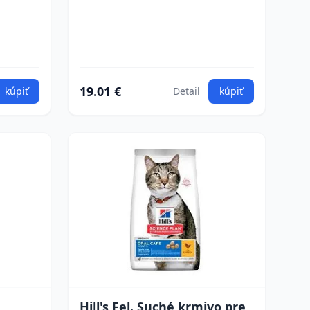
19.01 €
kúpiť
Detail
kúpiť
Hill's Fel. Suché krmivo pre