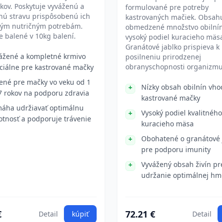
okov. Poskytuje vyváženú a
formulované pre potreby
nú stravu prispôsobenú ich
kastrovaných mačiek. Obsah
ckým nutričným potrebám.
obmedzené množstvo obilnín
e balené v 10kg balení.
vysoký podiel kuracieho mäs
Granátové jablko prispieva k
ážené a kompletné krmivo
posilneniu prirodzenej
obranyschopnosti organizmu
ciálne pre kastrované mačky
ené pre mačky vo veku od 1
Nízky obsah obilnín vho
7 rokov na podporu zdravia
kastrované mačky
áha udržiavať optimálnu
Vysoký podiel kvalitného
tnosť a podporuje trávenie
kuracieho mäsa
Obohatené o granátové 
pre podporu imunity
Vyvážený obsah živín pr
udržanie optimálnej hm
€
72.21 €
Detail
kúpiť
Detail