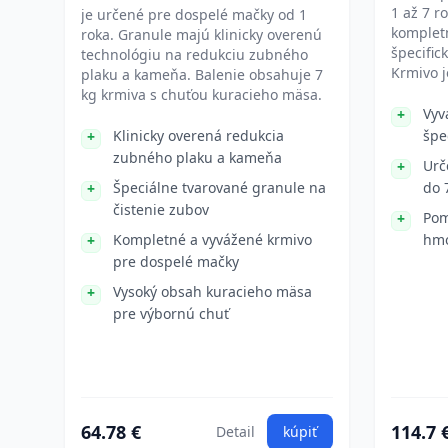
1 až 7 r
je určené pre dospelé mačky od 1
komplet
roka. Granule majú klinicky overenú
špecifi
technológiu na redukciu zubného
Krmivo j
plaku a kameňa. Balenie obsahuje 7
kg krmiva s chuťou kuracieho mäsa.
Vyv
Klinicky overená redukcia
špe
zubného plaku a kameňa
Urč
Špeciálne tvarované granule na
do 
čistenie zubov
Pom
Kompletné a vyvážené krmivo
hmo
pre dospelé mačky
Vysoký obsah kuracieho mäsa
pre výbornú chuť
64.78 €
114.7 
Detail
kúpiť