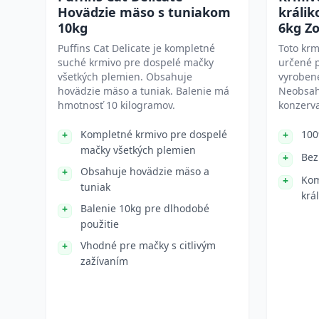
Hovädzie mäso s tuniakom
králi
10kg
6kg Zo
Puffins Cat Delicate je kompletné
Toto krm
suché krmivo pre dospelé mačky
určené p
všetkých plemien. Obsahuje
vyrobené
hovädzie mäso a tuniak. Balenie má
Neobsahu
hmotnosť 10 kilogramov.
konzerva
Kompletné krmivo pre dospelé
100
mačky všetkých plemien
Bez
Obsahuje hovädzie mäso a
Kom
tuniak
král
Balenie 10kg pre dlhodobé
použitie
Vhodné pre mačky s citlivým
zažívaním