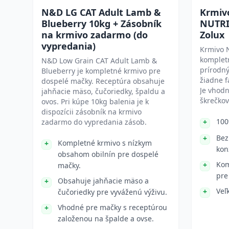
N&D LG CAT Adult Lamb &
Krmiv
Blueberry 10kg + Zásobník
NUTRI
na krmivo zadarmo (do
Zolux
vypredania)
Krmivo 
kompletn
N&D Low Grain CAT Adult Lamb &
prírodn
Blueberry je kompletné krmivo pre
žiadne f
dospelé mačky. Receptúra obsahuje
Je vhod
jahňacie mäso, čučoriedky, špaldu a
škrečkov
ovos. Pri kúpe 10kg balenia je k
dispozícii zásobník na krmivo
100
zadarmo do vypredania zásob.
Bez
Kompletné krmivo s nízkym
kon
obsahom obilnín pre dospelé
Kom
mačky.
pre
Obsahuje jahňacie mäso a
Veľ
čučoriedky pre vyváženú výživu.
Vhodné pre mačky s receptúrou
založenou na špalde a ovse.