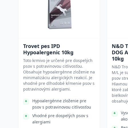
Trovet pes IPD
N&D T
Hypoalergenic 10kg
DOG A
10kg
Toto krmivo je určené pre dospelých
psov s potravinovou citlivosťou.
N&D Trop
Obsahuje hypoalergénne zloženie na
M/L je s
minimalizáciu alergických reakcií. Je
psov str
vhodné pre dlhodobé kŕmenie psov s
Hlavnou 
potravinovými alergiami.
ktoré z
bielkoví
Hypoalergénne zloženie pre
obsahuje
psov s potravinovou citlivosťou
Vys
Vhodné pre dospelých psov s
ako
alergiami
Bez