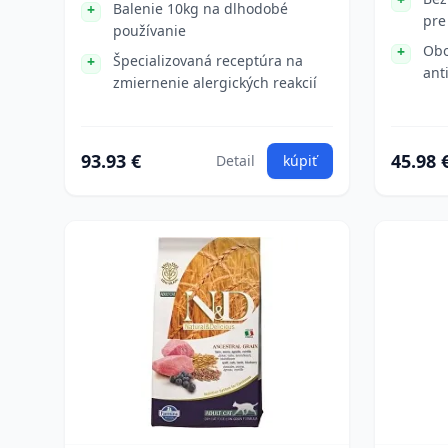
Balenie 10kg na dlhodobé
pre
používanie
Obo
Špecializovaná receptúra na
ant
zmiernenie alergických reakcií
93.93 €
45.98 
Detail
kúpiť