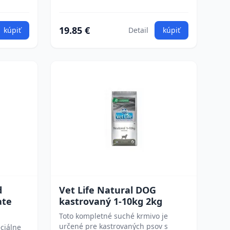
19.85 €
kúpiť
Detail
kúpiť
d
Vet Life Natural DOG
ate
kastrovaný 1-10kg 2kg
Toto kompletné suché krmivo je
určené pre kastrovaných psov s
ciálne