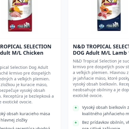
ROPICAL SELECTION
N&D TROPICAL SELEC
dult M/L Chicken
DOG Adult M/L Lamb 
N&D Tropical Selection je su
krmivo pre dospelých psov s
ical Selection Dog Adult
a veľkých plemien. Hlavnou 
uché krmivo pre dospelých
je jahňacie mäso, ktoré posk
edných a veľkých plemien.
vysoký obsah bielkovín. Rece
zložkou je kuracie mäso,
neobsahuje obilniny a je do
abezpečuje vysoký obsah
exotické ovocie.
n. Receptúra je bezlepková a
 exotické ovocie.
Vysoký obsah bielkovín 
oký obsah kuracieho mäsa
kvalitného jahňacieho 
 hlavnej zložky
Bez prídavkov obilnín, 
lepková receptúra vhodná
pre citlivé zažívanie