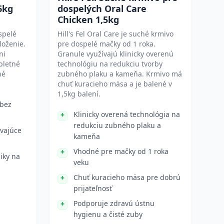
6kg
dospelých Oral Care
Chicken 1,5kg
spelé
Hill's Fel Oral Care je suché krmivo
loženie.
pre dospelé mačky od 1 roka.
ni
Granule využívajú klinicky overenú
pletné
technológiu na redukciu tvorby
né
zubného plaku a kameňa. Krmivo má
chuť kuracieho mäsa a je balené v
1,5kg balení.
 bez
Klinicky overená technológia na
redukciu zubného plaku a
vajúce
kameňa
Vhodné pre mačky od 1 roka
iky na
veku
Chuť kuracieho mäsa pre dobrú
prijateľnosť
Podporuje zdravú ústnu
hygienu a čisté zuby