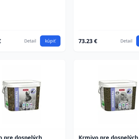
€
73.23 €
Detail
kúpiť
Detail
o pre dospelých
Krmivo pre dospelých