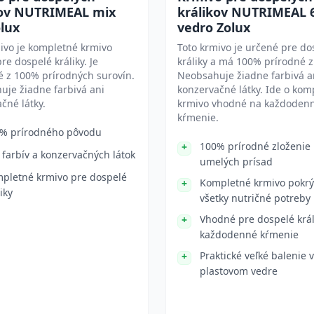
kov NUTRIMEAL mix
králikov NUTRIMEAL 
lux
vedro Zolux
ivo je kompletné krmivo
Toto krmivo je určené pre do
re dospelé králiky. Je
králiky a má 100% prírodné z
 z 100% prírodných surovín.
Neobsahuje žiadne farbivá a
je žiadne farbivá ani
konzervačné látky. Ide o kom
čné látky.
krmivo vhodné na každoden
kŕmenie.
% prírodného pôvodu
100% prírodné zloženie
 farbív a konzervačných látok
umelých prísad
pletné krmivo pre dospelé
Kompletné krmivo pokrý
iky
všetky nutričné potreby
Vhodné pre dospelé král
každodenné kŕmenie
Praktické veľké balenie v
plastovom vedre