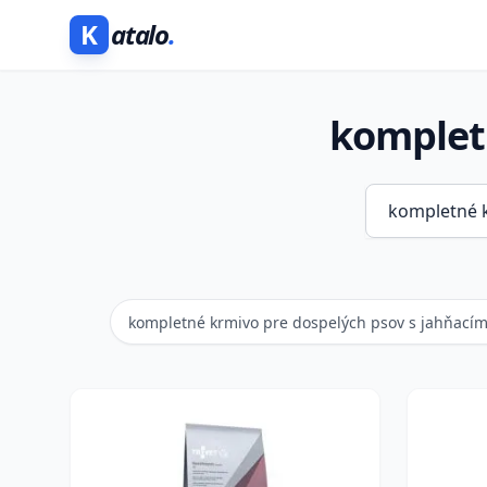
K
atalo
.
komplet
kompletné krmivo pre dospelých psov s jahňac