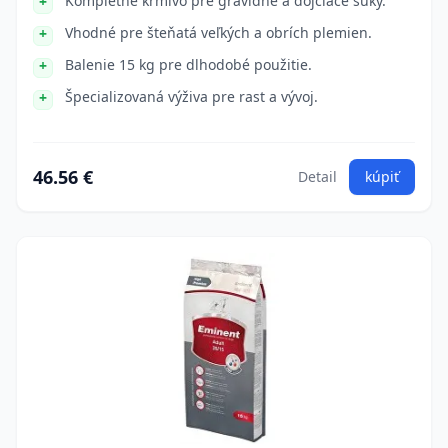
Kompletné krmivo pre gravidné a dojčiace suky.
Vhodné pre šteňatá veľkých a obrích plemien.
Balenie 15 kg pre dlhodobé použitie.
Špecializovaná výživa pre rast a vývoj.
46.56 €
Detail
kúpiť