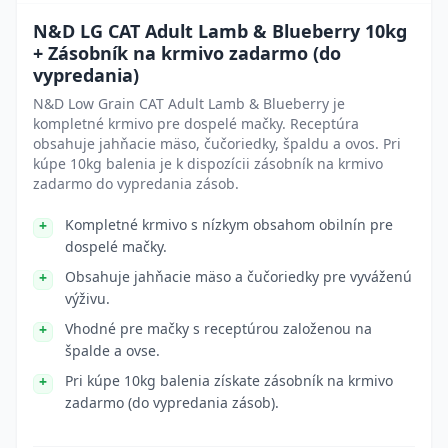
N&D LG CAT Adult Lamb & Blueberry 10kg
+ Zásobník na krmivo zadarmo (do
vypredania)
N&D Low Grain CAT Adult Lamb & Blueberry je
kompletné krmivo pre dospelé mačky. Receptúra
obsahuje jahňacie mäso, čučoriedky, špaldu a ovos. Pri
kúpe 10kg balenia je k dispozícii zásobník na krmivo
zadarmo do vypredania zásob.
Kompletné krmivo s nízkym obsahom obilnín pre
dospelé mačky.
Obsahuje jahňacie mäso a čučoriedky pre vyváženú
výživu.
Vhodné pre mačky s receptúrou založenou na
špalde a ovse.
Pri kúpe 10kg balenia získate zásobník na krmivo
zadarmo (do vypredania zásob).