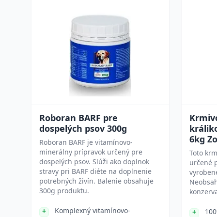
Roboran BARF pre
Krmiv
dospelých psov 300g
králi
6kg Zo
Roboran BARF je vitamínovo-
minerálny prípravok určený pre
Toto krm
dospelých psov. Slúži ako doplnok
určené p
stravy pri BARF diéte na doplnenie
vyrobené
potrebných živín. Balenie obsahuje
Neobsahu
300g produktu.
konzerva
Komplexný vitamínovo-
100