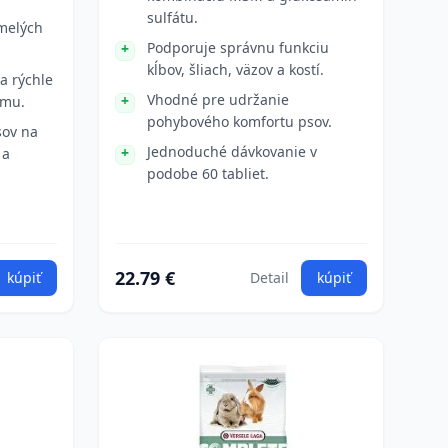
sulfátu.
umelých
Podporuje správnu funkciu
kĺbov, šliach, väzov a kostí.
a rýchle
Vhodné pre udržanie
zmu.
pohybového komfortu psov.
sov na
Jednoduché dávkovanie v
 a
podobe 60 tabliet.
22.79 €
kúpiť
Detail
kúpiť