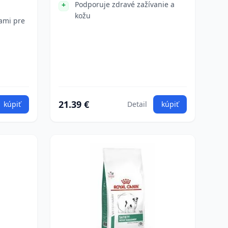
Podporuje zdravé zažívanie a
kožu
ami pre
21.39 €
kúpiť
Detail
kúpiť