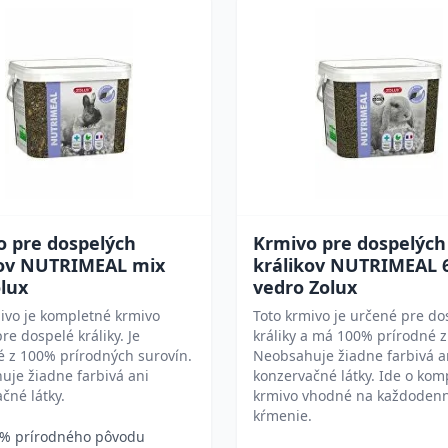
o pre dospelých
Krmivo pre dospelých
kov NUTRIMEAL mix
králikov NUTRIMEAL 
lux
vedro Zolux
ivo je kompletné krmivo
Toto krmivo je určené pre do
re dospelé králiky. Je
králiky a má 100% prírodné z
 z 100% prírodných surovín.
Neobsahuje žiadne farbivá a
je žiadne farbivá ani
konzervačné látky. Ide o kom
čné látky.
krmivo vhodné na každoden
kŕmenie.
% prírodného pôvodu