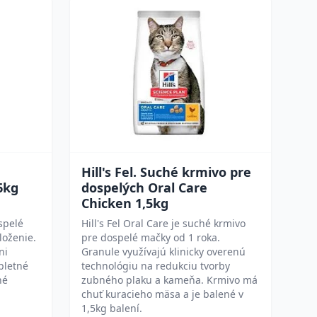
Hill's Fel. Suché krmivo pre
6kg
dospelých Oral Care
Chicken 1,5kg
spelé
Hill's Fel Oral Care je suché krmivo
loženie.
pre dospelé mačky od 1 roka.
ni
Granule využívajú klinicky overenú
pletné
technológiu na redukciu tvorby
né
zubného plaku a kameňa. Krmivo má
chuť kuracieho mäsa a je balené v
1,5kg balení.