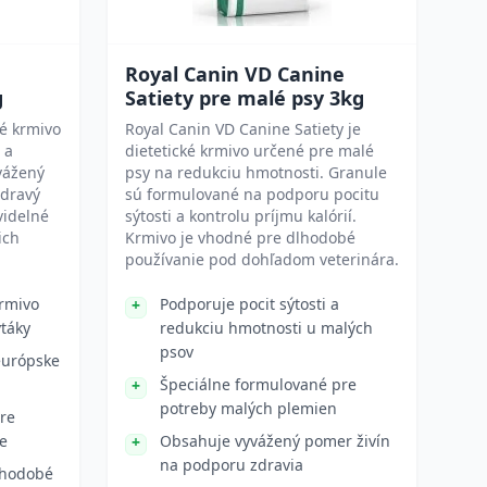
Royal Canin VD Canine
g
Satiety pre malé psy 3kg
né krmivo
Royal Canin VD Canine Satiety je
 a
dietetické krmivo určené pre malé
vážený
psy na redukciu hmotnosti. Granule
zdravý
sú formulované na podporu pocitu
videlné
sýtosti a kontrolu príjmu kalórií.
ich
Krmivo je vhodné pre dlhodobé
používanie pod dohľadom veterinára.
rmivo
Podporuje pocit sýtosti a
vtáky
redukciu hmotnosti u malých
psov
európske
Špeciálne formulované pre
potreby malých plemien
re
ie
Obsahuje vyvážený pomer živín
na podporu zdravia
lhodobé