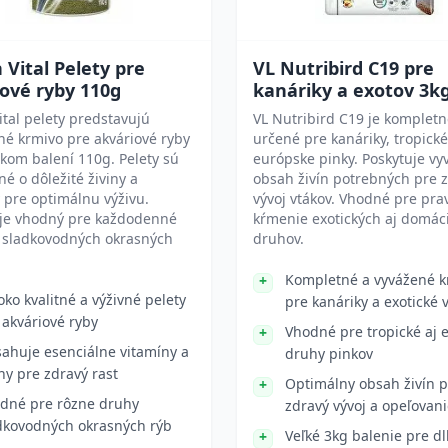
 Vital Pelety pre
VL Nutribird C19 pre
ové ryby 110g
kanáriky a exotov 3k
ital pelety predstavujú
VL Nutribird C19 je komplet
é krmivo pre akváriové ryby
určené pre kanáriky, tropické
ckom balení 110g. Pelety sú
európske pinky. Poskytuje vy
é o dôležité živiny a
obsah živín potrebných pre 
 pre optimálnu výživu.
vývoj vtákov. Vhodné pre pra
 je vhodný pre každodenné
kŕmenie exotických aj domác
 sladkovodných okrasných
druhov.
Kompletné a vyvážené k
oko kvalitné a výživné pelety
pre kanáriky a exotické 
 akváriové ryby
Vhodné pre tropické aj 
ahuje esenciálne vitamíny a
druhy pinkov
iny pre zdravý rast
Optimálny obsah živín p
dné pre rôzne druhy
zdravý vývoj a opeľovan
dkovodných okrasných rýb
Veľké 3kg balenie pre d