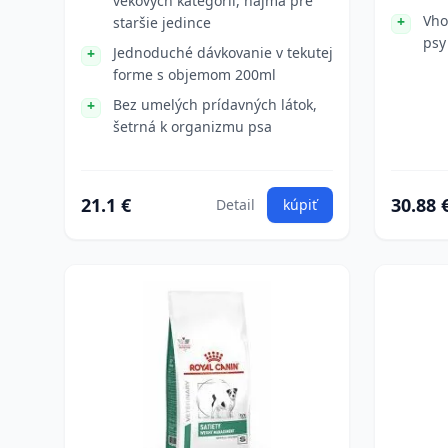
vekových kategórií, najmä pre
Vho
staršie jedince
psy
Jednoduché dávkovanie v tekutej
forme s objemom 200ml
Bez umelých prídavných látok,
šetrná k organizmu psa
21.1 €
30.88 
Detail
kúpiť