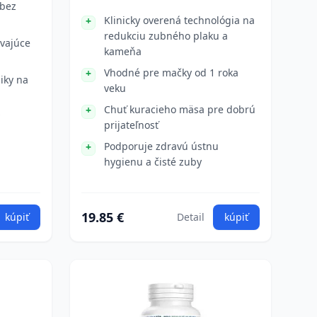
 bez
Klinicky overená technológia na
redukciu zubného plaku a
vajúce
kameňa
Vhodné pre mačky od 1 roka
iky na
veku
Chuť kuracieho mäsa pre dobrú
prijateľnosť
Podporuje zdravú ústnu
hygienu a čisté zuby
19.85 €
kúpiť
Detail
kúpiť