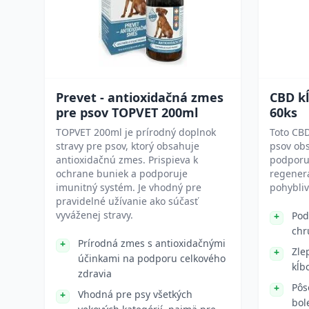
Prevet - antioxidačná zmes
CBD kĺ
pre psov TOPVET 200ml
60ks
TOPVET 200ml je prírodný doplnok
Toto CBD
stravy pre psov, ktorý obsahuje
psov obs
antioxidačnú zmes. Prispieva k
podporu 
ochrane buniek a podporuje
regenerá
imunitný systém. Je vhodný pre
pohybliv
pravidelné užívanie ako súčasť
vyváženej stravy.
Pod
chr
Prírodná zmes s antioxidačnými
Zle
účinkami na podporu celkového
kĺb
zdravia
Pôs
Vhodná pre psy všetkých
bol