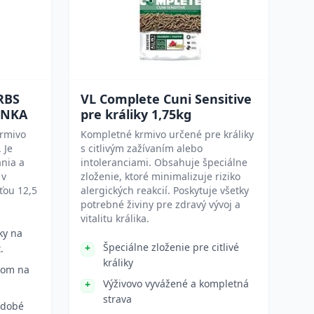
RBS
VL Complete Cuni Sensitive
INKA
pre králiky 1,75kg
krmivo
Kompletné krmivo určené pre králiky
 Je
s citlivým zažívaním alebo
nia a
intoleranciami. Obsahuje špeciálne
 v
zloženie, ktoré minimalizuje riziko
ťou 12,5
alergických reakcií. Poskytuje všetky
potrebné živiny pre zdravý vývoj a
vitalitu králika.
ky na
Špeciálne zloženie pre citlivé
.
králiky
kom na
Výživovo vyvážené a kompletná
strava
odobé