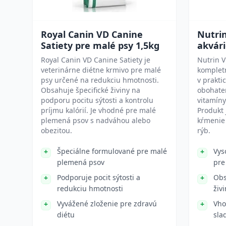
Royal Canin VD Canine
Nutrin
Satiety pre malé psy 1,5kg
akvári
Royal Canin VD Canine Satiety je
Nutrin V
veterinárne diétne krmivo pre malé
kompletn
psy určené na redukciu hmotnosti.
v prakti
Obsahuje špecifické živiny na
obohaten
podporu pocitu sýtosti a kontrolu
vitamíny
príjmu kalórií. Je vhodné pre malé
Produkt
plemená psov s nadváhou alebo
kŕmenie
obezitou.
rýb.
Špeciálne formulované pre malé
Vys
plemená psov
pre
Podporuje pocit sýtosti a
Obs
redukciu hmotnosti
živ
Vyvážené zloženie pre zdravú
Vho
diétu
sla