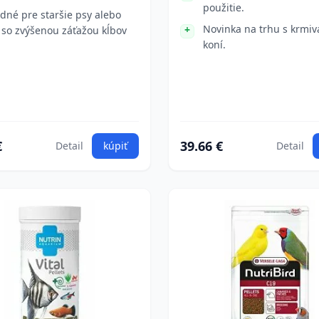
použitie.
dné pre staršie psy alebo
Novinka na trhu s krmiv
 so zvýšenou záťažou kĺbov
koní.
€
39.66 €
Detail
kúpiť
Detail