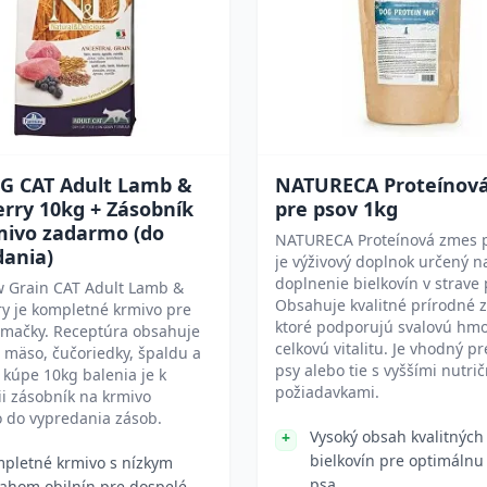
G CAT Adult Lamb &
NATURECA Proteínov
rry 10kg + Zásobník
pre psov 1kg
mivo zadarmo (do
NATURECA Proteínová zmes 
dania)
je výživový doplnok určený n
doplnenie bielkovín v strave 
 Grain CAT Adult Lamb &
Obsahuje kvalitné prírodné z
y je kompletné krmivo pre
ktoré podporujú svalovú hmo
 mačky. Receptúra obsahuje
celkovú vitalitu. Je vhodný pr
 mäso, čučoriedky, špaldu a
psy alebo tie s vyššími nutri
i kúpe 10kg balenia je k
požiadavkami.
ii zásobník na krmivo
 do vypredania zásob.
Vysoký obsah kvalitných
bielkovín pre optimálnu
pletné krmivo s nízkym
psa.
ahom obilnín pre dospelé