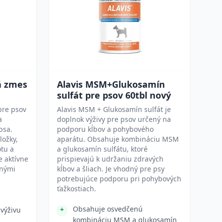
á zmes
Alavis MSM+Glukosamín
sulfát pre psov 60tbl nový
pre psov
Alavis MSM + Glukosamín sulfát je
a
doplnok výživy pre psov určený na
psa.
podporu kĺbov a pohybového
ložky,
aparátu. Obsahuje kombináciu MSM
tu a
a glukosamín sulfátu, ktoré
e aktívne
prispievajú k udržaniu zdravých
čnými
kĺbov a šliach. Je vhodný pre psy
potrebujúce podporu pri pohybových
ťažkostiach.
Obsahuje osvedčenú
 výživu
kombináciu MSM a glukosamín