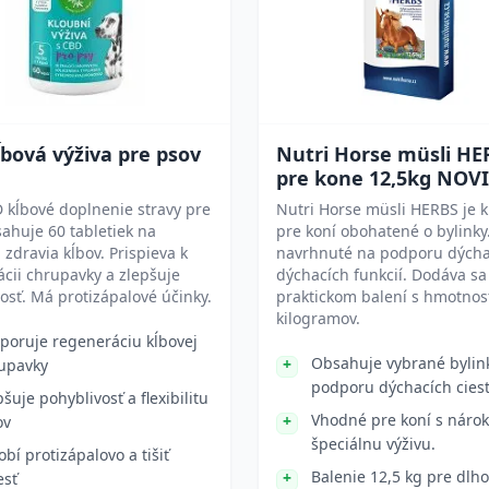
bová výživa pre psov
Nutri Horse müsli HE
pre kone 12,5kg NOV
 kĺbové doplnenie stravy pre
Nutri Horse müsli HERBS je 
ahuje 60 tabletiek na
pre koní obohatené o bylinky.
zdravia kĺbov. Prispieva k
navrhnuté na podporu dýcha
cii chrupavky a zlepšuje
dýchacích funkcií. Dodáva sa
osť. Má protizápalové účinky.
praktickom balení s hmotnos
kilogramov.
poruje regeneráciu kĺbovej
Obsahuje vybrané bylin
upavky
podporu dýchacích ciest
pšuje pohyblivosť a flexibilitu
Vhodné pre koní s náro
ov
špeciálnu výživu.
obí protizápalovo a tišiť
Balenie 12,5 kg pre dlh
esť