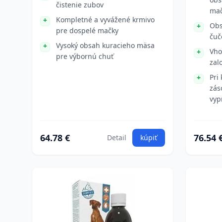
čistenie zubov
mač
Kompletné a vyvážené krmivo
Obs
pre dospelé mačky
čuč
Vysoký obsah kuracieho mäsa
Vho
pre výbornú chuť
zal
Pri
zás
vyp
64.78 €
76.54 
Detail
kúpiť