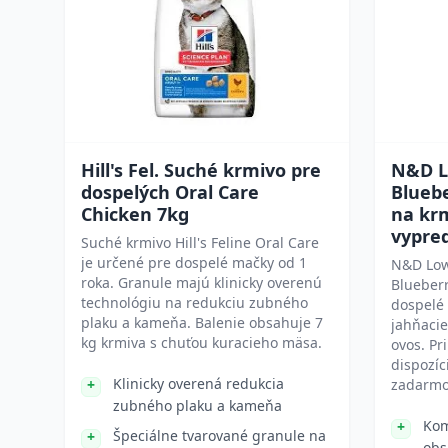
Hill's Fel. Suché krmivo pre
N&D L
dospelých Oral Care
Bluebe
Chicken 7kg
na kr
vypre
Suché krmivo Hill's Feline Oral Care
je určené pre dospelé mačky od 1
N&D Low
roka. Granule majú klinicky overenú
Blueberr
technológiu na redukciu zubného
dospelé
plaku a kameňa. Balenie obsahuje 7
jahňacie
kg krmiva s chuťou kuracieho mäsa.
ovos. Pr
dispozíc
Klinicky overená redukcia
zadarmo
zubného plaku a kameňa
Kom
Špeciálne tvarované granule na
obs