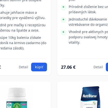
ky.
Prírodné zloženie bez 
prídavných látok.
ahuje jahňacie mäso a
oriedky pre vyváženú výživu.
Jednoduché dávkovanie 
vstrebávanie do organi
dné pre mačky s receptúrou
oženou na špalde a ovse.
Vhodné pre aktívnych p
podporu svalovej hmoty
 kúpe 10kg balenia získate
vitality.
obník na krmivo zadarmo (do
redania zásob).
€
27.06 €
Detail
kúpiť
Detail