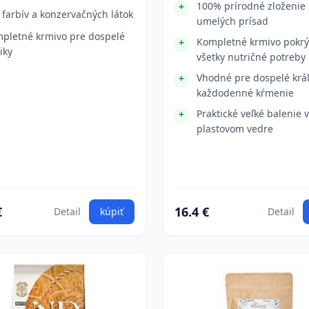
100% prírodné zloženie
 farbív a konzervačných látok
umelých prísad
pletné krmivo pre dospelé
Kompletné krmivo pokrý
iky
všetky nutričné potreby
Vhodné pre dospelé král
každodenné kŕmenie
Praktické veľké balenie v
plastovom vedre
€
16.4 €
Detail
kúpiť
Detail