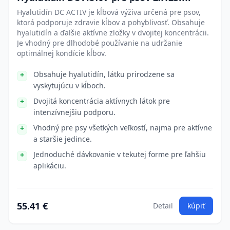
Hyalutidín DC ACTIV je kĺbová výživa určená pre psov,
ktorá podporuje zdravie kĺbov a pohyblivosť. Obsahuje
hyalutidín a ďalšie aktívne zložky v dvojitej koncentrácii.
Je vhodný pre dlhodobé používanie na udržanie
optimálnej kondície kĺbov.
Obsahuje hyalutidín, látku prirodzene sa
vyskytujúcu v kĺboch.
Dvojitá koncentrácia aktívnych látok pre
intenzívnejšiu podporu.
Vhodný pre psy všetkých veľkostí, najmä pre aktívne
a staršie jedince.
Jednoduché dávkovanie v tekutej forme pre ľahšiu
aplikáciu.
55.41 €
Detail
kúpiť