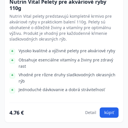
Nutrin Vital Pelety pre akváriové ryby
110g
Nutrin Vital pelety predstavujú kompletné krmivo pre
akváriové ryby v praktickom balení 110g. Pelety sú
obohatené o dôležité živiny a vitamíny pre optimálnu
výživu. Produkt je vhodný pre každodenné kŕmenie
sladkovodných okrasných rýb.
Vysoko kvalitné a výživné pelety pre akváriové ryby
Obsahuje esenciálne vitamíny a živiny pre zdravý
rast
Vhodné pre rôzne druhy sladkovodných okrasných
rýb
Jednoduché dávkovanie a dobrá stráviteľnosť
4.76 €
Detail
kúpiť