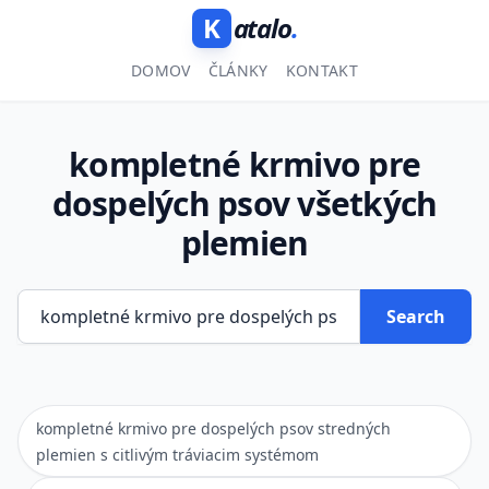
K
atalo
.
DOMOV
ČLÁNKY
KONTAKT
kompletné krmivo pre
dospelých psov všetkých
plemien
Search
kompletné krmivo pre dospelých psov stredných
plemien s citlivým tráviacim systémom