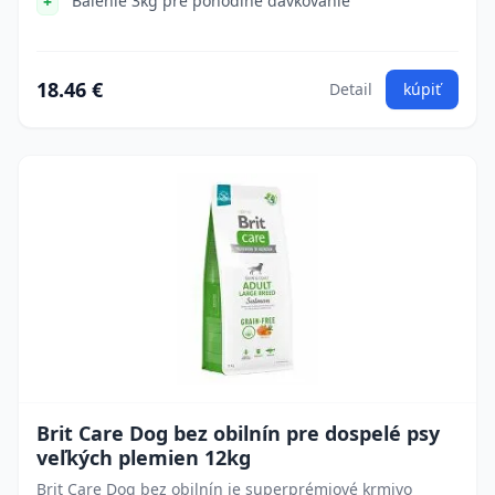
Balenie 3kg pre pohodlné dávkovanie
18.46 €
Detail
kúpiť
Brit Care Dog bez obilnín pre dospelé psy
veľkých plemien 12kg
Brit Care Dog bez obilnín je superprémiové krmivo