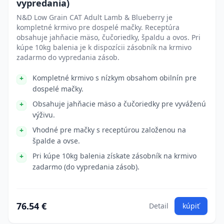
vypredania)
N&D Low Grain CAT Adult Lamb & Blueberry je
kompletné krmivo pre dospelé mačky. Receptúra
obsahuje jahňacie mäso, čučoriedky, špaldu a ovos. Pri
kúpe 10kg balenia je k dispozícii zásobník na krmivo
zadarmo do vypredania zásob.
Kompletné krmivo s nízkym obsahom obilnín pre
dospelé mačky.
Obsahuje jahňacie mäso a čučoriedky pre vyváženú
výživu.
Vhodné pre mačky s receptúrou založenou na
špalde a ovse.
Pri kúpe 10kg balenia získate zásobník na krmivo
zadarmo (do vypredania zásob).
76.54 €
Detail
kúpiť