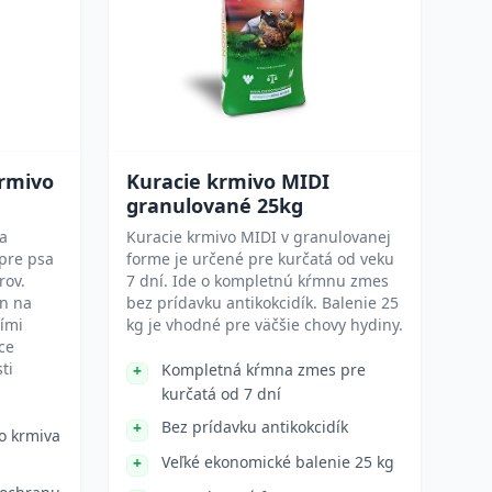
krmivo
Kuracie krmivo MIDI
granulované 25kg
na
Kuracie krmivo MIDI v granulovanej
pre psa
forme je určené pre kurčatá od veku
rov.
7 dní. Ide o kompletnú kŕmnu zmes
jn na
bez prídavku antikokcidík. Balenie 25
ími
kg je vhodné pre väčšie chovy hydiny.
ce
ti
Kompletná kŕmna zmes pre
kurčatá od 7 dní
Bez prídavku antikokcidík
o krmiva
Veľké ekonomické balenie 25 kg