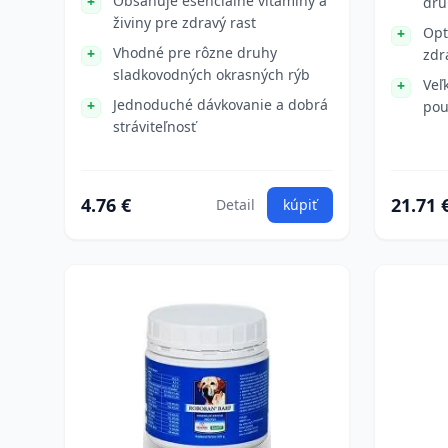
Obsahuje esenciálne vitamíny a
dru
živiny pre zdravý rast
Opt
Vhodné pre rôzne druhy
zdr
sladkovodných okrasných rýb
Veľ
Jednoduché dávkovanie a dobrá
pou
stráviteľnosť
4.76 €
21.71 
Detail
kúpiť