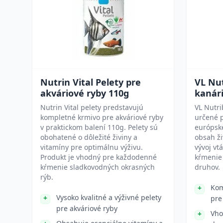
Nutrin Vital Pelety pre
VL Nut
akváriové ryby 110g
kanári
Nutrin Vital pelety predstavujú
VL Nutri
kompletné krmivo pre akváriové ryby
určené p
v praktickom balení 110g. Pelety sú
európske
obohatené o dôležité živiny a
obsah ži
vitamíny pre optimálnu výživu.
vývoj vt
Produkt je vhodný pre každodenné
kŕmenie 
kŕmenie sladkovodných okrasných
druhov.
rýb.
Kom
Vysoko kvalitné a výživné pelety
pre
pre akváriové ryby
Vho