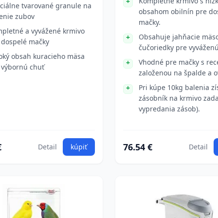
Kompletné krmivo s níz
ciálne tvarované granule na
obsahom obilnín pre do
tenie zubov
mačky.
pletné a vyvážené krmivo
Obsahuje jahňacie mäs
 dospelé mačky
čučoriedky pre vyváženú
oký obsah kuracieho mäsa
Vhodné pre mačky s rec
 výbornú chuť
založenou na špalde a o
Pri kúpe 10kg balenia zí
zásobník na krmivo zad
vypredania zásob).
€
76.54 €
Detail
kúpiť
Detail