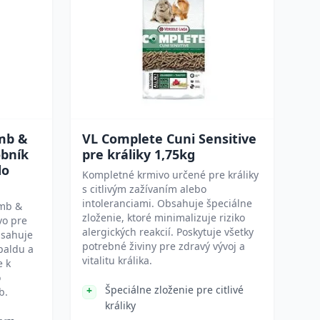
mb &
VL Complete Cuni Sensitive
obník
pre králiky 1,75kg
do
Kompletné krmivo určené pre králiky
s citlivým zažívaním alebo
intoleranciami. Obsahuje špeciálne
amb &
zloženie, ktoré minimalizuje riziko
vo pre
alergických reakcií. Poskytuje všetky
bsahuje
potrebné živiny pre zdravý vývoj a
paldu a
vitalitu králika.
e k
o
Špeciálne zloženie pre citlivé
b.
králiky