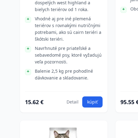
dospelých west highland a
Obo
bielych teriérov od 1 roka.
Vhodné aj pre iné plemená
teriérov s rovnakými nutričnými
potrebami, ako sú cairn teriéri a
škótski teriéri.
Navrhnuté pre priateľské a
sebavedomé psy, ktoré vyžadujú
veľa pozornosti.
Balenie 2,5 kg pre pohodlné
dávkovanie a skladovanie.
15.62 €
95.55 
Detail
kúpiť