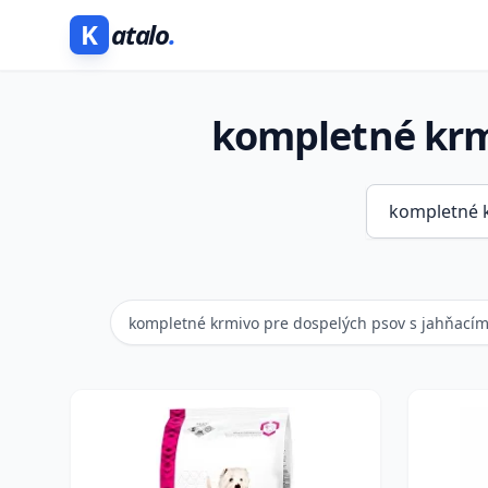
K
atalo
.
kompletné krmi
kompletné krmivo pre dospelých psov s jahňac