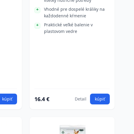
všetky nutričné potreby
Vhodné pre dospelé králiky na
každodenné kŕmenie
Praktické veľké balenie v
plastovom vedre
16.4 €
kúpiť
Detail
kúpiť