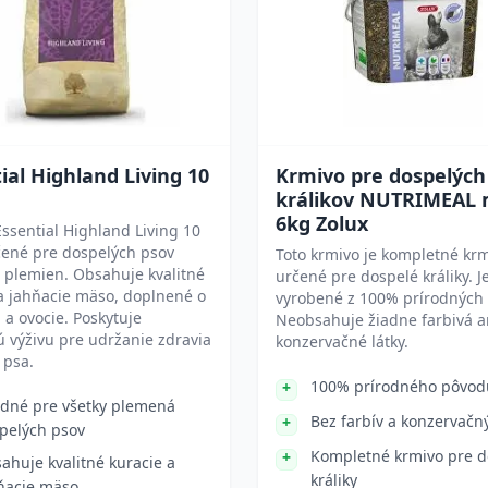
ial Highland Living 10
Krmivo pre dospelých
králikov NUTRIMEAL 
6kg Zolux
ssential Highland Living 10
čené pre dospelých psov
Toto krmivo je kompletné kr
 plemien. Obsahuje kvalitné
určené pre dospelé králiky. J
a jahňacie mäso, doplnené o
vyrobené z 100% prírodných 
 a ovocie. Poskytuje
Neobsahuje žiadne farbivá a
 výživu pre udržanie zdravia
konzervačné látky.
y psa.
100% prírodného pôvod
dné pre všetky plemená
Bez farbív a konzervačn
pelých psov
Kompletné krmivo pre d
ahuje kvalitné kuracie a
králiky
ňacie mäso