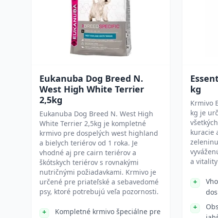
Eukanuba Dog Breed N.
Essent
West High White Terrier
kg
2,5kg
Krmivo E
kg je ur
Eukanuba Dog Breed N. West High
všetkých
White Terrier 2,5kg je kompletné
kuracie 
krmivo pre dospelých west highland
zeleninu
a bielych teriérov od 1 roka. Je
vyváženú
vhodné aj pre cairn teriérov a
a vitalit
škótskych teriérov s rovnakými
nutričnými požiadavkami. Krmivo je
Vho
určené pre priateľské a sebavedomé
psy, ktoré potrebujú veľa pozornosti.
dos
Obs
Kompletné krmivo špeciálne pre
jah