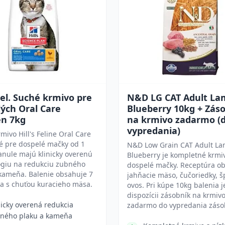
 Fel. Suché krmivo pre
N&D LG CAT Adult La
ých Oral Care
Blueberry 10kg + Zás
en 7kg
na krmivo zadarmo (
vypredania)
mivo Hill's Feline Oral Care
é pre dospelé mačky od 1
N&D Low Grain CAT Adult L
anule majú klinicky overenú
Blueberry je kompletné krmi
ógiu na redukciu zubného
dospelé mačky. Receptúra o
kameňa. Balenie obsahuje 7
jahňacie mäso, čučoriedky, š
a s chuťou kuracieho mäsa.
ovos. Pri kúpe 10kg balenia j
dispozícii zásobník na krmiv
nicky overená redukcia
zadarmo do vypredania záso
ného plaku a kameňa