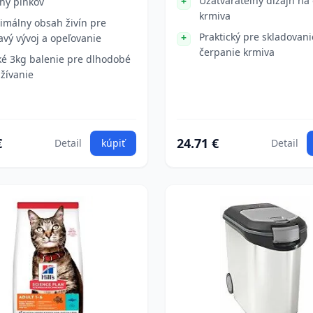
Uzatvárateľný dizajn na
hy pinkov
krmiva
imálny obsah živín pre
Praktický pre skladovani
avý vývoj a opeľovanie
čerpanie krmiva
ké 3kg balenie pre dlhodobé
žívanie
€
24.71 €
Detail
kúpiť
Detail