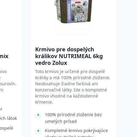
Krmivo pre dospelých
mix
králikov NUTRIMEAL 6kg
vedro Zolux
mivo
Toto krmivo je určené pre dospelé
e
králiky a má 100% prírodné zloženie.
surovín.
Neobsahuje žiadne farbivá ani
ni
konzervačné látky. Ide o kompletné
krmivo vhodné na každodenné
kŕmenie.
u
100% prírodné zloženie bez
ých látok
umelých prísad
ospelé
Kompletné krmivo pokrývajúce