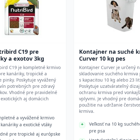
ribird C19 pre
Kontajner na suché 
ky a exotov 3kg
Curver 10 kg pes
bird C19 je kompletné krmivo
Kontajner Curver je určený 
re kanáriky, tropické a
skladovanie suchého krmiva 
 pinky. Poskytuje vyvážený
s kapacitou 10 kg alebo 23 lit
vín potrebných pre zdravý
Poskytuje uzatvárateľný diza
ákov. Vhodné pre pravidelné
ochranu krmiva pred vonkajš
exotických aj domácich
vplyvmi. Je vhodný pre domá
použitie na udržanie čerstvos
krmiva.
pletné a vyvážené krmivo
Veľkosť na 10 kg suchéh
 kanáriky a exotické vtáky
pre psa
dné pre tropické aj európske