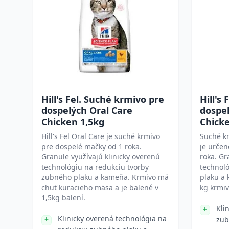
Hill's Fel. Suché krmivo pre
Hill's
dospelých Oral Care
dospel
Chicken 1,5kg
Chick
Hill's Fel Oral Care je suché krmivo
Suché kr
pre dospelé mačky od 1 roka.
je určen
Granule využívajú klinicky overenú
roka. Gr
technológiu na redukciu tvorby
technol
zubného plaku a kameňa. Krmivo má
plaku a 
chuť kuracieho mäsa a je balené v
kg krmiv
1,5kg balení.
Kli
Klinicky overená technológia na
zub