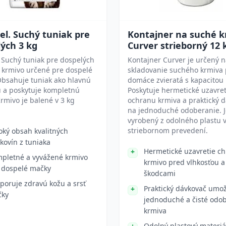
 Fel. Suchý tuniak pre
Kontajner na suché 
ých 3 kg
Curver strieborný 12 
el Suchý tuniak pre dospelých
Kontajner Curver je určený 
 krmivo určené pre dospelé
skladovanie suchého krmiva 
Obsahuje tuniak ako hlavnú
domáce zvieratá s kapacitou 
u a poskytuje kompletnú
Poskytuje hermetické uzavret
Krmivo je balené v 3 kg
ochranu krmiva a praktický 
na jednoduché odoberanie. J
vyrobený z odolného plastu 
striebornom prevedení.
oký obsah kvalitných
lkovín z tuniaka
Hermetické uzavretie ch
pletné a vyvážené krmivo
krmivo pred vlhkosťou a
 dospelé mačky
škodcami
poruje zdravú kožu a srsť
Praktický dávkovač umo
čky
jednoduché a čisté odo
krmiva
Odolný plastový materiál