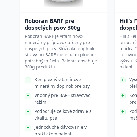
Roboran BARF pre
Hill's
dospelých psov 300g
dospel
Roboran BARF je vitamínovo-
Hill's F
minerálny prípravok určený pre
je suché
dospelých psov. Slúži ako doplnok
mačky. 
stravy pri BARF diéte na doplnenie
surovin
potrebných živín. Balenie obsahuje
výživu. 
300g produktu.
balení.
Komplexný vitamínovo-
Vys
minerálny doplnok pre psy
bie
Vhodný pre BARF stravovací
Kom
režim
pre
Podporuje celkové zdravie a
Pod
vitalitu psa
ma
Jednoduché dávkovanie v
praktickom balení