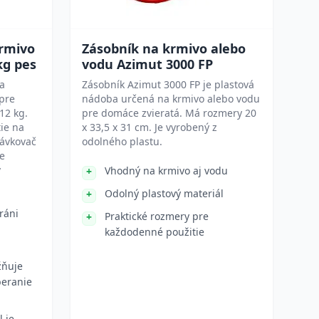
krmivo
Zásobník na krmivo alebo
kg pes
vodu Azimut 3000 FP
na
Zásobník Azimut 3000 FP je plastová
pre
nádoba určená na krmivo alebo vodu
12 kg.
pre domáce zvieratá. Má rozmery 20
ie na
x 33,5 x 31 cm. Je vyrobený z
dávkovač
odolného plastu.
e
v
Vhodný na krmivo aj vodu
Odolný plastový materiál
ráni
Praktické rozmery pre
každodenné použitie
žňuje
beranie
 je