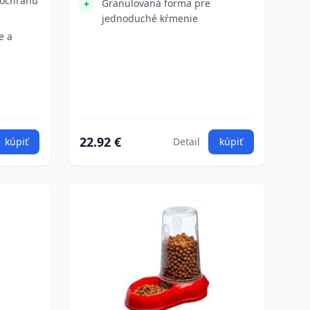
 ochranu
Granulovaná forma pre
jednoduché kŕmenie
e a
22.92 €
kúpiť
Detail
kúpiť