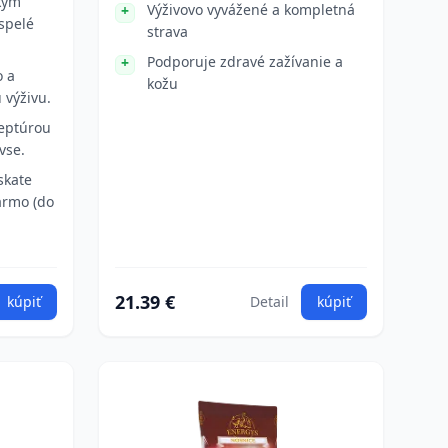
kym
Výživovo vyvážené a kompletná
spelé
strava
Podporuje zdravé zažívanie a
o a
kožu
 výživu.
eptúrou
vse.
skate
armo (do
21.39 €
kúpiť
Detail
kúpiť