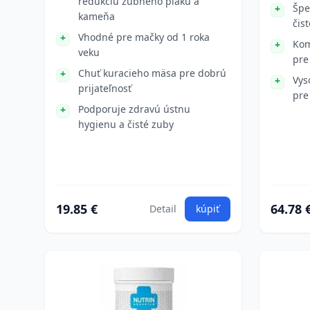
redukciu zubného plaku a
Špe
kameňa
čis
Vhodné pre mačky od 1 roka
Kom
veku
pre
Chuť kuracieho mäsa pre dobrú
Vys
prijateľnosť
pre
Podporuje zdravú ústnu
hygienu a čisté zuby
19.85 €
64.78 
Detail
kúpiť