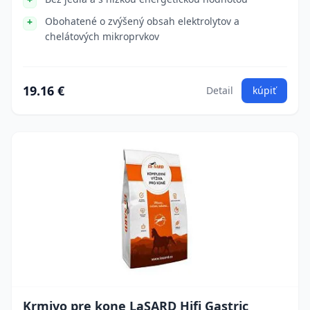
Obohatené o zvýšený obsah elektrolytov a
chelátových mikroprvkov
19.16 €
Detail
kúpiť
Krmivo pre kone LaSARD Hifi Gastric