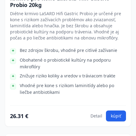
Probio 20kg
Diétne krmivo LaSARD Hifi Gastric Probio je určené pre
kone s rizikom zažívacích problémov ako zviazanosť,
laminitída alebo hnačka. Je bez škrobu a obsahuje
probiotické kultúry na podporu trávenia. Vhodné je aj
počas a po liečbe antibiotikami na obnovu mikroflóry.
Bez zdrojov škrobu, vhodné pre citlivé zažívanie
Obohatené o probiotické kultúry na podporu
mikroflóry
Znižuje riziko koliky a vredov v tráviacom trakte
Vhodné pre kone s rizikom laminitídy alebo po
liečbe antibiotikami
26.31 €
Detail
kúpiť