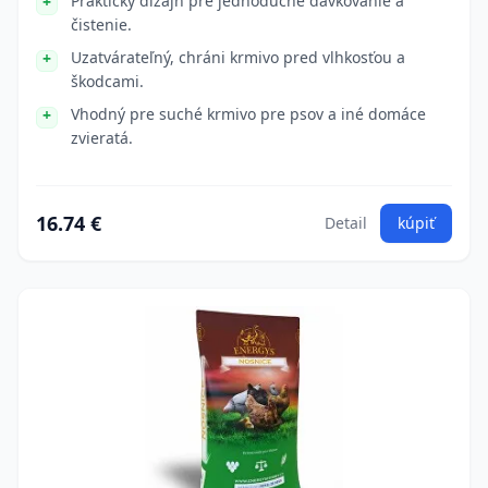
Praktický dizajn pre jednoduché dávkovanie a
čistenie.
Uzatvárateľný, chráni krmivo pred vlhkosťou a
škodcami.
Vhodný pre suché krmivo pre psov a iné domáce
zvieratá.
16.74 €
Detail
kúpiť