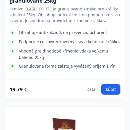
granulované 25kg
Krmivo KLASIK FORTE je granulované krmivo pre králiky
v balení 25kg. Obsahuje antikokcidík na podporu zdravia
zvierat. Je vhodné na pravidelné kŕmenie králikov.
Obsahuje antikokcidík na prevenciu ochorení
Podporuje celkový zdravotný stav a kondíciu králikov
Vhodné pre dlhodobé kŕmenie vďaka veľkému
baleniu 25kg
Granulovaná forma zaisťuje vyvážený príjem živín
19.79 €
Detail
kúpiť