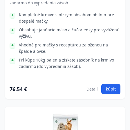
zadarmo do vypredania zásob.
Kompletné krmivo s nízkym obsahom obilnín pre
dospelé mačky.
Obsahuje jahňacie mäso a čučoriedky pre vyváženú
výživu.
Vhodné pre mačky s receptúrou založenou na
špalde a ovse.
Pri kúpe 10kg balenia získate zásobník na krmivo
zadarmo (do vypredania zásob).
76.54 €
Detail
kúpiť