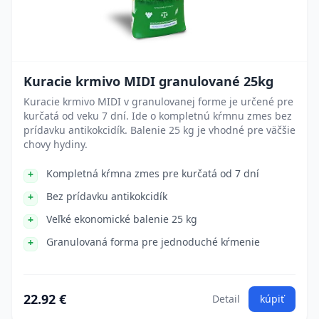
Kuracie krmivo MIDI granulované 25kg
Kuracie krmivo MIDI v granulovanej forme je určené pre
kurčatá od veku 7 dní. Ide o kompletnú kŕmnu zmes bez
prídavku antikokcidík. Balenie 25 kg je vhodné pre väčšie
chovy hydiny.
Kompletná kŕmna zmes pre kurčatá od 7 dní
Bez prídavku antikokcidík
Veľké ekonomické balenie 25 kg
Granulovaná forma pre jednoduché kŕmenie
22.92 €
Detail
kúpiť