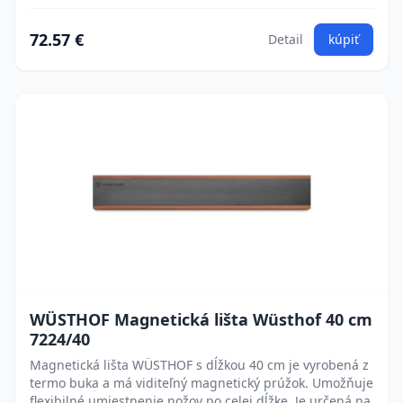
72.57 €
Detail
kúpiť
WÜSTHOF Magnetická lišta Wüsthof 40 cm
7224/40
Magnetická lišta WÜSTHOF s dĺžkou 40 cm je vyrobená z
termo buka a má viditeľný magnetický prúžok. Umožňuje
flexibilné umiestnenie nožov po celej dĺžke. Je určená na