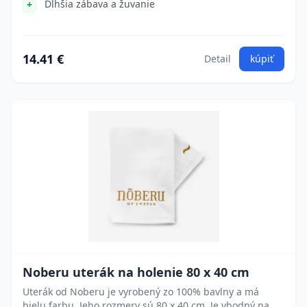
Dlhšia zábava a žuvanie
14.41 €
Detail
kúpiť
Noberu uterák na holenie 80 x 40 cm
Uterák od Noberu je vyrobený zo 100% bavlny a má
bielu farbu. Jeho rozmery sú 80 x 40 cm. Je vhodný na