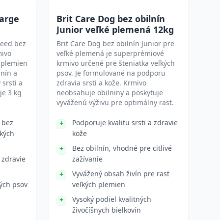
Large
Brit Care Dog bez obilnín
Junior veľké plemená 12kg
reed bez
Brit Care Dog bez obilnín Junior pre
mivo
veľké plemená je superprémiové
h plemien
krmivo určené pre šteniatka veľkých
lnín a
psov. Je formulované na podporu
srsti a
zdravia srsti a kože. Krmivo
je 3 kg
neobsahuje obilniny a poskytuje
vyváženú výživu pre optimálny rast.
 bez
Podporuje kvalitu srsti a zdravie
ľkých
kože
Bez obilnín, vhodné pre citlivé
 zdravie
zažívanie
Vyvážený obsah živín pre rast
ých psov
veľkých plemien
Vysoký podiel kvalitných
živočíšnych bielkovín