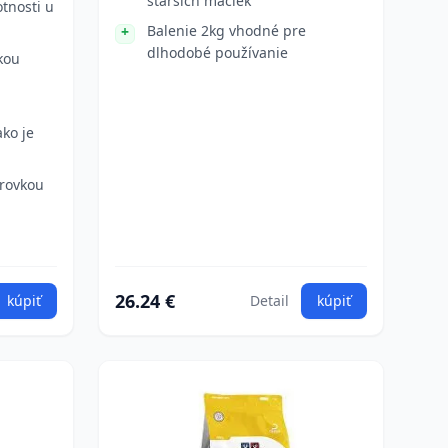
starších mačiek
tnosti u
Balenie 2kg vhodné pre
dlhodobé používanie
kou
ako je
rovkou
26.24 €
kúpiť
Detail
kúpiť