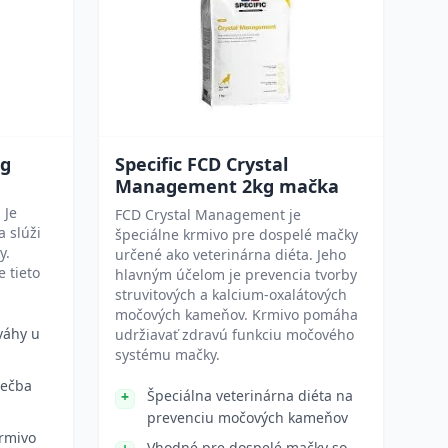
kg
Specific FCD Crystal
Management 2kg mačka
 Je
FCD Crystal Management je
 slúži
špeciálne krmivo pre dospelé mačky
y.
určené ako veterinárna diéta. Jeho
 tieto
hlavným účelom je prevencia tvorby
struvitových a kalcium-oxalátových
močových kameňov. Krmivo pomáha
váhy u
udržiavať zdravú funkciu močového
systému mačky.
iečba
Špeciálna veterinárna diéta na
prevenciu močových kameňov
rmivo
Vhodné pre dospelé mačky so