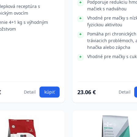
Podporuje redukciu hmo
lepková receptúra s
mačiek s nadváhou
pickým ovocím
Vhodné pre mačky s níz
enie 4+1 kg s výhodným
fyzickou aktivitou
ožstvom
Pomáha pri chronických
tráviacich problémoch, 
hnačka alebo zápcha
Vhodné pre mačky s cuk
€
23.06 €
Detail
kúpiť
Detail