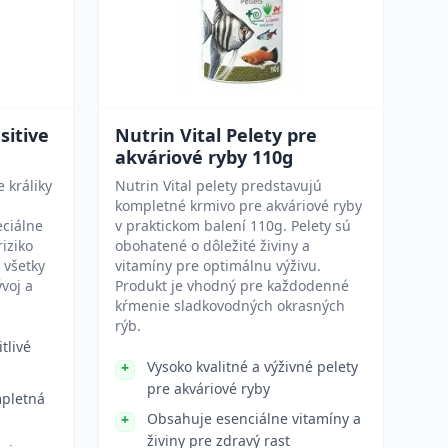
sitive
Nutrin Vital Pelety pre
akváriové ryby 110g
 králiky
Nutrin Vital pelety predstavujú
kompletné krmivo pre akváriové ryby
eciálne
v praktickom balení 110g. Pelety sú
riziko
obohatené o dôležité živiny a
 všetky
vitamíny pre optimálnu výživu.
voj a
Produkt je vhodný pre každodenné
kŕmenie sladkovodných okrasných
rýb.
tlivé
Vysoko kvalitné a výživné pelety
pre akváriové ryby
mpletná
Obsahuje esenciálne vitamíny a
živiny pre zdravý rast