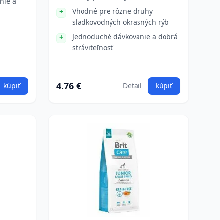
nie a
Vhodné pre rôzne druhy
sladkovodných okrasných rýb
Jednoduché dávkovanie a dobrá
stráviteľnosť
4.76 €
kúpiť
Detail
kúpiť