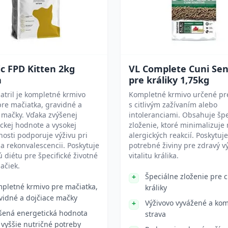
ic FPD Kitten 2kg
VL Complete Cuni Sen
a
pre králiky 1,75kg
atril je kompletné krmivo
Kompletné krmivo určené pre
re mačiatka, gravidné a
s citlivým zažívaním alebo
 mačky. Vďaka zvýšenej
intoleranciami. Obsahuje šp
ckej hodnote a vysokej
zloženie, ktoré minimalizuje 
ľnosti podporuje výživu pri
alergických reakcií. Poskytuje
 a rekonvalescencii. Poskytuje
potrebné živiny pre zdravý vý
 diétu pre špecifické životné
vitalitu králika.
ačiek.
Špeciálne zloženie pre ci
pletné krmivo pre mačiatka,
králiky
vidné a dojčiace mačky
Výživovo vyvážené a ko
šená energetická hodnota
strava
 vyššie nutričné potreby