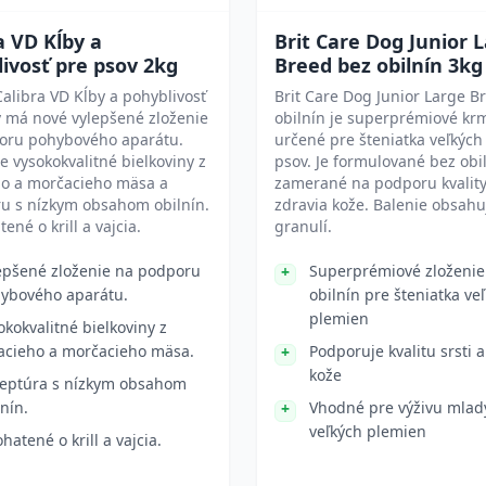
a VD Kĺby a
Brit Care Dog Junior 
ivosť pre psov 2kg
Breed bez obilnín 3kg
alibra VD Kĺby a pohyblivosť
Brit Care Dog Junior Large B
 má nové vylepšené zloženie
obilnín je superprémiové kr
oru pohybového aparátu.
určené pre šteniatka veľkýc
 vysokokvalitné bielkoviny z
psov. Je formulované bez obi
ho a morčacieho mäsa a
zamerané na podporu kvality 
ru s nízkym obsahom obilnín.
zdravia kože. Balenie obsahu
ené o krill a vajcia.
granulí.
epšené zloženie na podporu
Superprémiové zloženie
ybového aparátu.
obilnín pre šteniatka ve
plemien
okokvalitné bielkoviny z
acieho a morčacieho mäsa.
Podporuje kvalitu srsti a
kože
eptúra s nízkym obsahom
lnín.
Vhodné pre výživu mlad
veľkých plemien
hatené o krill a vajcia.