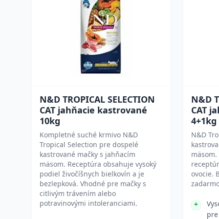
N&D TROPICAL SELECTION
N&D T
CAT jahňacie kastrované
CAT j
10kg
4+1kg
Kompletné suché krmivo N&D
N&D Trop
Tropical Selection pre dospelé
kastrov
kastrované mačky s jahňacím
mäsom. 
mäsom. Receptúra obsahuje vysoký
receptú
podiel živočíšnych bielkovín a je
ovocie. 
bezlepková. Vhodné pre mačky s
zadarmo
citlivým trávením alebo
potravinovými intoleranciami.
Vys
pre