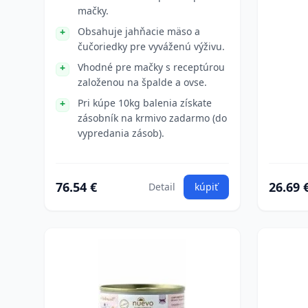
mačky.
Obsahuje jahňacie mäso a
čučoriedky pre vyváženú výživu.
Vhodné pre mačky s receptúrou
založenou na špalde a ovse.
Pri kúpe 10kg balenia získate
zásobník na krmivo zadarmo (do
vypredania zásob).
76.54 €
26.69 
Detail
kúpiť