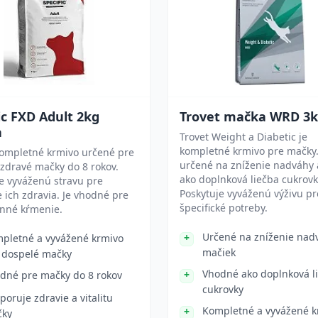
ic FXD Adult 2kg
Trovet mačka WRD 3
a
Trovet Weight a Diabetic je
kompletné krmivo pre mačky.
kompletné krmivo určené pre
určené na zníženie nadváhy a
zdravé mačky do 8 rokov.
ako doplnková liečba cukrovk
e vyváženú stravu pre
Poskytuje vyváženú výživu pre
 ich zdravia. Je vhodné pre
špecifické potreby.
nné kŕmenie.
Určené na zníženie nad
pletné a vyvážené krmivo
mačiek
 dospelé mačky
Vhodné ako doplnková l
dné pre mačky do 8 rokov
cukrovky
poruje zdravie a vitalitu
Kompletné a vyvážené k
čky