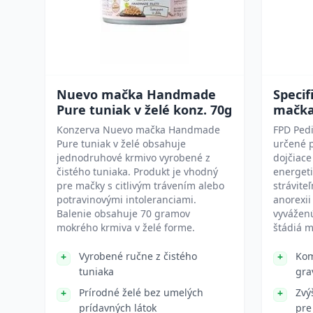
Nuevo mačka Handmade
Specif
Pure tuniak v želé konz. 70g
mačk
Konzerva Nuevo mačka Handmade
FPD Pedi
Pure tuniak v želé obsahuje
určené p
jednodruhové krmivo vyrobené z
dojčiace
čistého tuniaka. Produkt je vhodný
energeti
pre mačky s citlivým trávením alebo
strávite
potravinovými intoleranciami.
anorexii
Balenie obsahuje 70 gramov
vyváženú
mokrého krmiva v želé forme.
štádiá m
Vyrobené ručne z čistého
Kom
tuniaka
gra
Prírodné želé bez umelých
Zvý
prídavných látok
pre