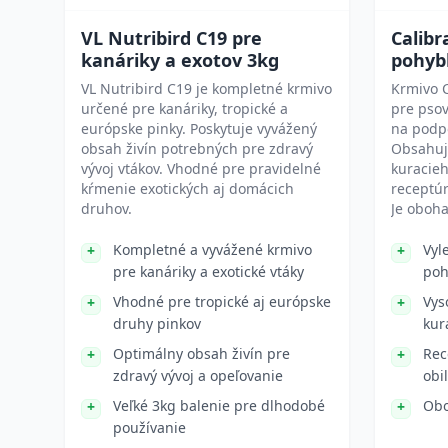
VL Nutribird C19 pre
Calibr
kanáriky a exotov 3kg
pohybl
VL Nutribird C19 je kompletné krmivo
Krmivo C
určené pre kanáriky, tropické a
pre psov
európske pinky. Poskytuje vyvážený
na podp
obsah živín potrebných pre zdravý
Obsahuje
vývoj vtákov. Vhodné pre pravidelné
kuracie
kŕmenie exotických aj domácich
receptú
druhov.
Je obohat
Kompletné a vyvážené krmivo
Vyl
pre kanáriky a exotické vtáky
poh
Vhodné pre tropické aj európske
Vys
druhy pinkov
kur
Optimálny obsah živín pre
Rec
zdravý vývoj a opeľovanie
obi
Veľké 3kg balenie pre dlhodobé
Obo
používanie