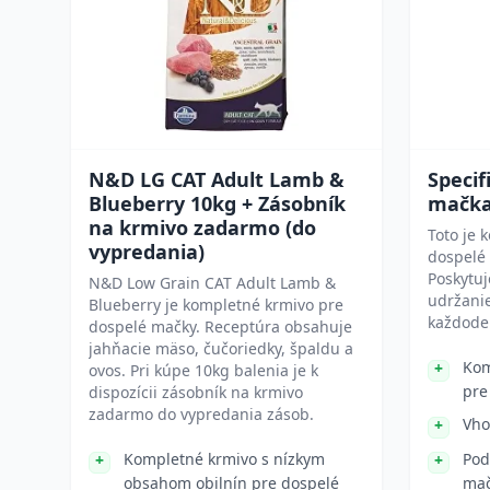
N&D LG CAT Adult Lamb &
Specif
Blueberry 10kg + Zásobník
mačk
na krmivo zadarmo (do
Toto je 
vypredania)
dospelé 
Poskytuj
N&D Low Grain CAT Adult Lamb &
udržanie
Blueberry je kompletné krmivo pre
každode
dospelé mačky. Receptúra obsahuje
jahňacie mäso, čučoriedky, špaldu a
Kom
ovos. Pri kúpe 10kg balenia je k
pre
dispozícii zásobník na krmivo
zadarmo do vypredania zásob.
Vho
Kompletné krmivo s nízkym
Pod
obsahom obilnín pre dospelé
ma