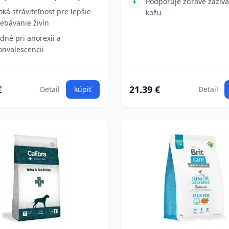
Podporuje zdravé zažíva
oká stráviteľnosť pre lepšie
kožu
rebávanie živín
dné pri anorexii a
onvalescencii
€
21.39 €
Detail
kúpiť
Detail