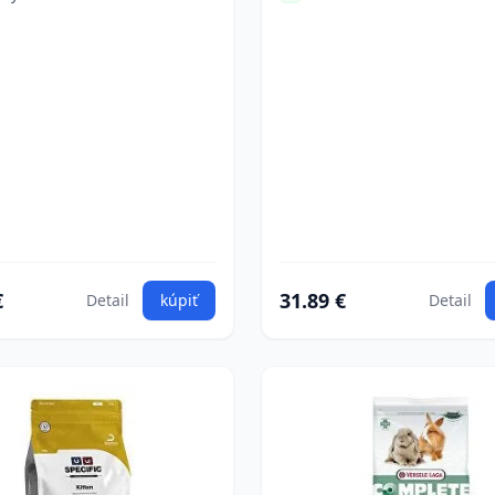
€
31.89 €
Detail
kúpiť
Detail