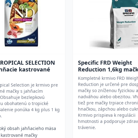
ROPICAL SELECTION
Specific FRD Weight
ahňacie kastrované
Reduction 1,6kg mač
Kompletné krmivo FRD Weig
Reduction je určené pre dos
ical Selection je krmivo pre
mačky so zníženou fyzickou a
ané mačky s jahňacím
nadváhou alebo obezitou. Vh
Obsahuje bezlepkovú
tiež pre mačky trpiace chron
ru obohatenú o tropické
hnačkou, zápchou alebo cuk
Balenie ponúka 4 kg plus 1 kg
Krmivo prispieva k regulácii
.
hmotnosti a podporuje zdra
trávenie.
oký obsah jahňacieho mäsa
 kastrované mačky