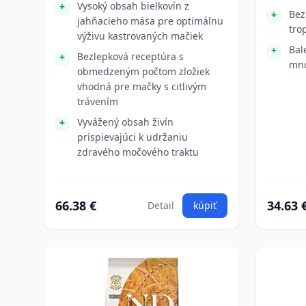
Vysoký obsah bielkovín z
Bez
jahňacieho mäsa pre optimálnu
tro
výživu kastrovaných mačiek
Bal
Bezlepková receptúra s
mn
obmedzeným počtom zložiek
vhodná pre mačky s citlivým
trávením
Vyvážený obsah živín
prispievajúci k udržaniu
zdravého močového traktu
66.38 €
34.63 
Detail
kúpiť