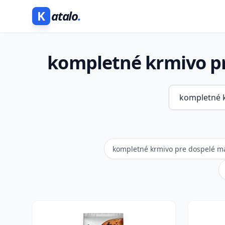
K
atalo
.
kompletné krmivo p
kompletné krmivo pre dospelé m