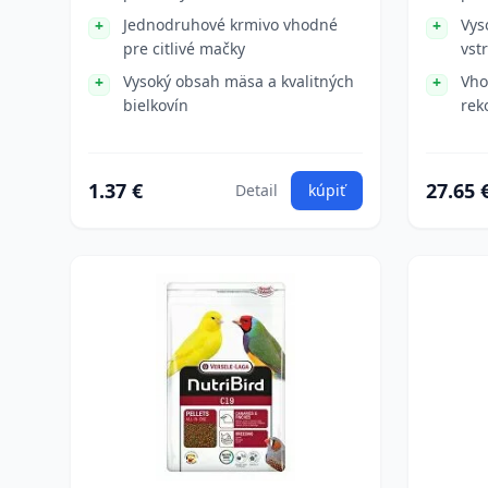
Jednodruhové krmivo vhodné
Vys
pre citlivé mačky
vst
Vysoký obsah mäsa a kvalitných
Vho
bielkovín
rek
1.37 €
27.65 
Detail
kúpiť