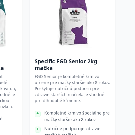
Specific FGD Senior 2kg
ka
mačka
ht
FGD Senior je kompletné krmivo
pelé
určené pre mačky staršie ako 8 rokov.
ktivitou,
Poskytuje nutričnú podporu pre
odné je
zdravie starších mačiek. Je vhodné
ickou
pre dlhodobé kŕmenie.
rovkou.
Kompletné krmivo špeciálne pre
vé
mačky staršie ako 8 rokov
Nutrične podporuje zdravie