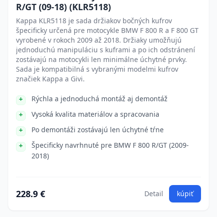
R/GT (09-18) (KLR5118)
Kappa KLR5118 je sada držiakov bočných kufrov
špecificky určená pre motocykle BMW F 800 R a F 800 GT
vyrobené v rokoch 2009 až 2018. Držiaky umožňujú
jednoduchú manipuláciu s kuframi a po ich odstránení
zostávajú na motocykli len minimálne úchytné prvky.
Sada je kompatibilná s vybranými modelmi kufrov
značiek Kappa a Givi.
Rýchla a jednoduchá montáž aj demontáž
Vysoká kvalita materiálov a spracovania
Po demontáži zostávajú len úchytné tŕne
Špecificky navrhnuté pre BMW F 800 R/GT (2009-
2018)
228.9 €
Detail
kúpiť