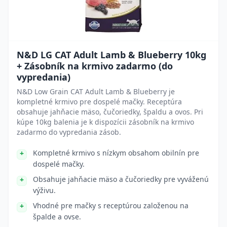
N&D LG CAT Adult Lamb & Blueberry 10kg
+ Zásobník na krmivo zadarmo (do
vypredania)
N&D Low Grain CAT Adult Lamb & Blueberry je
kompletné krmivo pre dospelé mačky. Receptúra
obsahuje jahňacie mäso, čučoriedky, špaldu a ovos. Pri
kúpe 10kg balenia je k dispozícii zásobník na krmivo
zadarmo do vypredania zásob.
Kompletné krmivo s nízkym obsahom obilnín pre
dospelé mačky.
Obsahuje jahňacie mäso a čučoriedky pre vyváženú
výživu.
Vhodné pre mačky s receptúrou založenou na
špalde a ovse.