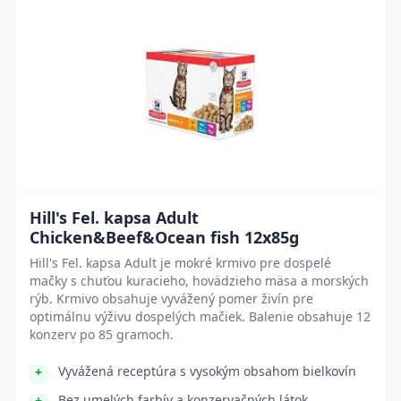
Hill's Fel. kapsa Adult
Chicken&Beef&Ocean fish 12x85g
Hill's Fel. kapsa Adult je mokré krmivo pre dospelé
mačky s chuťou kuracieho, hovädzieho mäsa a morských
rýb. Krmivo obsahuje vyvážený pomer živín pre
optimálnu výživu dospelých mačiek. Balenie obsahuje 12
konzerv po 85 gramoch.
Vyvážená receptúra s vysokým obsahom bielkovín
Bez umelých farbív a konzervačných látok