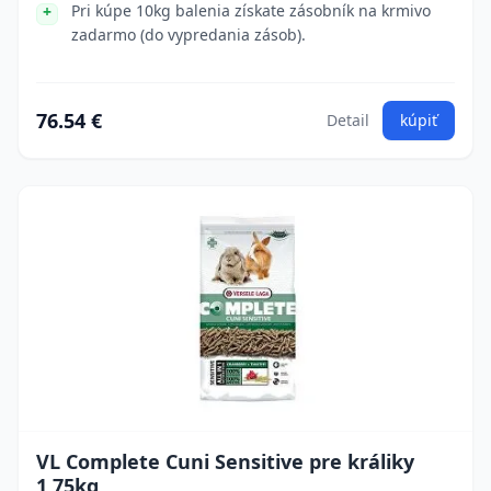
Pri kúpe 10kg balenia získate zásobník na krmivo
zadarmo (do vypredania zásob).
76.54 €
Detail
kúpiť
VL Complete Cuni Sensitive pre králiky
1,75kg