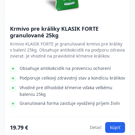
Krmivo pre králiky KLASIK FORTE
granulované 25kg
Krmivo KLASIK FORTE je granulované krmivo pre králiky
v balení 25kg. Obsahuje antikokcidík na podporu zdravia
zvierat. Je vhodné na pravidelné kŕmenie králikov.
Obsahuje antikokcidík na prevenciu ochorení
Podporuje celkový zdravotný stav a kondíciu králikov
Vhodné pre dlhodobé kŕmenie vďaka veľkému
baleniu 25kg
Granulovaná forma zaisťuje vyvážený príjem živín
19.79 €
Detail
kúpiť