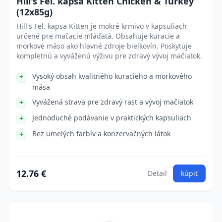
Hill's Fel. kapsa Kitten Chicken & Turkey
(12x85g)
Hill's Fel. kapsa Kitten je mokré krmivo v kapsuliach
určené pre mačacie mláďatá. Obsahuje kuracie a
morkové mäso ako hlavné zdroje bielkovín. Poskytuje
kompletnú a vyváženú výživu pre zdravý vývoj mačiatok.
Vysoký obsah kvalitného kuracieho a morkového
mäsa
Vyvážená strava pre zdravý rast a vývoj mačiatok
Jednoduché podávanie v praktických kapsuliach
Bez umelých farbív a konzervačných látok
12.76 €
Detail
kúpiť