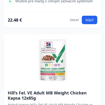
Vhodné pre mačky s citlivým zažívacím systémom
22.48 €
Detail
kúpiť
Hill's Fel. VE Adult MB Weight Chicken
Kapsa 12x85g
Mokré krmivo Hill's Fel VE Adult MB Weight Chicken je