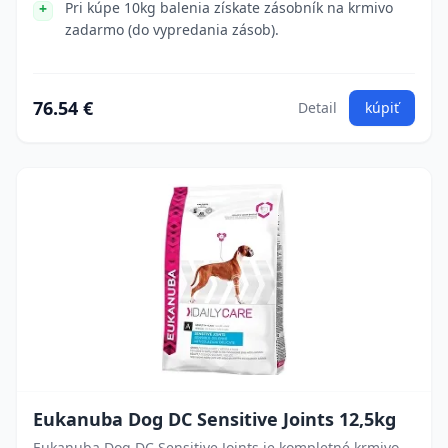
Pri kúpe 10kg balenia získate zásobník na krmivo
zadarmo (do vypredania zásob).
76.54 €
Detail
kúpiť
Eukanuba Dog DC Sensitive Joints 12,5kg
Eukanuba Dog DC Sensitive Joints je kompletné krmivo