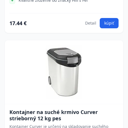
Kvalitné zloženie od značky Hill's Fel
17.44 €
Detail
kúpiť
Kontajner na suché krmivo Curver
strieborný 12 kg pes
Kontajner Curver je určený na skladovanie suchého