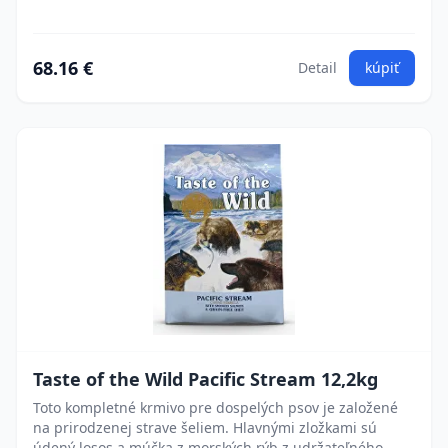
68.16 €
Detail
kúpiť
Taste of the Wild Pacific Stream 12,2kg
Toto kompletné krmivo pre dospelých psov je založené
na prirodzenej strave šeliem. Hlavnými zložkami sú
údený losos a múčka z morských rýb z udržateľného