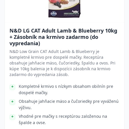
N&D LG CAT Adult Lamb & Blueberry 10kg
+ Zásobník na krmivo zadarmo (do
vypredania)
N&D Low Grain CAT Adult Lamb & Blueberry je
kompletné krmivo pre dospelé mačky. Receptúra
obsahuje jahňacie mäso, čučoriedky, špaldu a ovos. Pri
kúpe 10kg balenia je k dispozícii zásobník na krmivo
zadarmo do vypredania zásob.
Kompletné krmivo s nízkym obsahom obilnín pre
dospelé mačky.
Obsahuje jahňacie mäso a čučoriedky pre vyváženú
výživu.
Vhodné pre mačky s receptúrou založenou na
špalde a ovse.