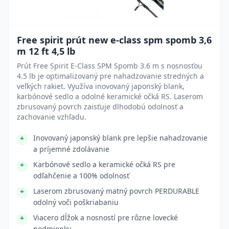
Free spirit prút new e-class spm spomb 3,6
m 12 ft 4,5 lb
Prút Free Spirit E-Class SPM Spomb 3.6 m s nosnosťou
4.5 lb je optimalizovaný pre nahadzovanie stredných a
veľkých rakiet. Využíva inovovaný japonský blank,
karbónové sedlo a odolné keramické očká RS. Laserom
zbrusovaný povrch zaisťuje dlhodobú odolnosť a
zachovanie vzhľadu.
Inovovaný japonský blank pre lepšie nahadzovanie
a príjemné zdolávanie
Karbónové sedlo a keramické očká RS pre
odľahčenie a 100% odolnosť
Laserom zbrusovaný matný povrch PERDURABLE
odolný voči poškriabaniu
Viacero dĺžok a nosností pre rôzne lovecké
podmienky