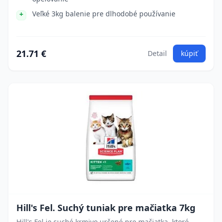
Veľké 3kg balenie pre dlhodobé používanie
21.71 €
Detail
kúpiť
Hill's Fel. Suchý tuniak pre mačiatka 7kg
Hill's Fel je suché krmivo určené pre mačiatka, ktoré