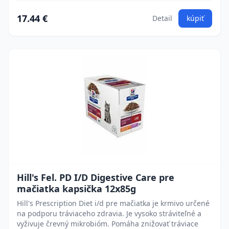
17.44 €
Detail
kúpiť
Hill's Fel. PD I/D Digestive Care pre
mačiatka kapsička 12x85g
Hill's Prescription Diet i/d pre mačiatka je krmivo určené
na podporu tráviaceho zdravia. Je vysoko stráviteľné a
vyživuje črevný mikrobióm. Pomáha znižovať tráviace