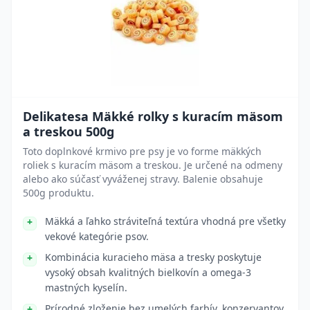
Delikatesa Mäkké rolky s kuracím mäsom
a treskou 500g
Toto doplnkové krmivo pre psy je vo forme mäkkých
roliek s kuracím mäsom a treskou. Je určené na odmeny
alebo ako súčasť vyváženej stravy. Balenie obsahuje
500g produktu.
Mäkká a ľahko stráviteľná textúra vhodná pre všetky
vekové kategórie psov.
Kombinácia kuracieho mäsa a tresky poskytuje
vysoký obsah kvalitných bielkovín a omega-3
mastných kyselín.
Prírodné zloženie bez umelých farbív, konzervantov