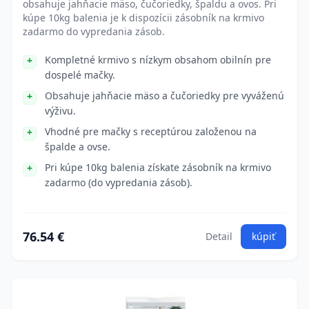
obsahuje jahňacie mäso, čučoriedky, špaldu a ovos. Pri
kúpe 10kg balenia je k dispozícii zásobník na krmivo
zadarmo do vypredania zásob.
Kompletné krmivo s nízkym obsahom obilnín pre
dospelé mačky.
Obsahuje jahňacie mäso a čučoriedky pre vyváženú
výživu.
Vhodné pre mačky s receptúrou založenou na
špalde a ovse.
Pri kúpe 10kg balenia získate zásobník na krmivo
zadarmo (do vypredania zásob).
76.54 €
Detail
kúpiť