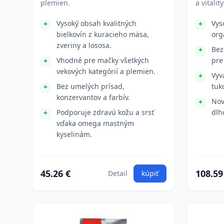
plemien.
a vitalit
Vysoký obsah kvalitných
Vys
bielkovín z kuracieho mäsa,
org
zveriny a lososa.
Bez
Vhodné pre mačky všetkých
pre
vekových kategórií a plemien.
Vyv
Bez umelých prísad,
tuk
konzervantov a farbív.
Nov
Podporuje zdravú kožu a srsť
dlh
vďaka omega mastným
kyselinám.
45.26 €
108.59
Detail
kúpiť