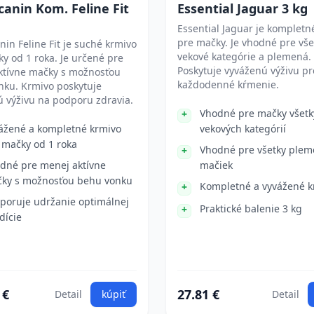
canin Kom. Feline Fit
Essential Jaguar 3 kg
Essential Jaguar je kompletn
pre mačky. Je vhodné pre vše
nin Feline Fit je suché krmivo
vekové kategórie a plemená.
y od 1 roka. Je určené pre
Poskytuje vyváženú výživu pr
ktívne mačky s možnosťou
každodenné kŕmenie.
nku. Krmivo poskytuje
 výživu na podporu zdravia.
Vhodné pre mačky všetk
ážené a kompletné krmivo
vekových kategórií
 mačky od 1 roka
Vhodné pre všetky ple
dné pre menej aktívne
mačiek
ky s možnosťou behu vonku
Kompletné a vyvážené k
poruje udržanie optimálnej
Praktické balenie 3 kg
dície
 €
27.81 €
Detail
kúpiť
Detail