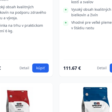
kostí a svalov
oký obsah kvalitných
Vysoký obsah kvalitných
lkovín na podporu zdravého
bielkovín a živín
tu a vývoja.
Vhodné pre veľké pleme
inka na trhu v praktickom
v štádiu rastu
ení 6 kg.
€
111.67 €
Detail
kúpiť
Detail