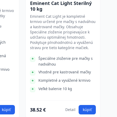
Eminent Cat Light Sterilný
10 kg
é krmivo
tky
Eminent Cat Light je kompletné
krmivo určené pre mačky s nadváhou
e
a kastrované mačky. Obsahuje
špeciálne zloženie prispievajúce k
udržaniu optimálnej hmotnosti.
ých
Poskytuje plnohodnotnú a vyváženú
stravu pre tieto kategórie mačiek.
mená
Špeciálne zloženie pre mačky s
nadváhou
rmivo
Vhodné pre kastrované mačky
Kompletné a vyvážené krmivo
Veľké balenie 10 kg
38.52 €
kúpiť
Detail
kúpiť