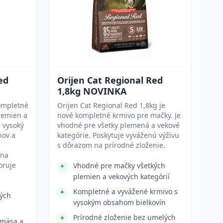
ed
Orijen Cat Regional Red
1,8kg NOVINKA
kompletné
Orijen Cat Regional Red 1,8kg je
lemien a
nové kompletné krmivo pre mačky. Je
 vysoký
vhodné pre všetky plemená a vekové
nov a
kategórie. Poskytuje vyváženú výživu
s dôrazom na prírodné zloženie.
 na
oruje
Vhodné pre mačky všetkých
plemien a vekových kategórií
Kompletné a vyvážené krmivo s
ých
vysokým obsahom bielkovín
Prírodné zloženie bez umelých
 mäsa a