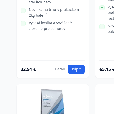
starších psov
Vys
Novinka na trhu v praktickom
bie
2kg balení
ras
Vysoká kvalita a vyvážené
Nov
zloženie pre seniorov
bal
32.51 €
65.15 
Detail
kúpiť