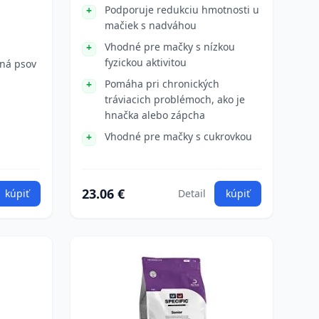
Podporuje redukciu hmotnosti u
mačiek s nadváhou
Vhodné pre mačky s nízkou
fyzickou aktivitou
ná psov
Pomáha pri chronických
tráviacich problémoch, ako je
hnačka alebo zápcha
Vhodné pre mačky s cukrovkou
23.06 €
kúpiť
Detail
kúpiť