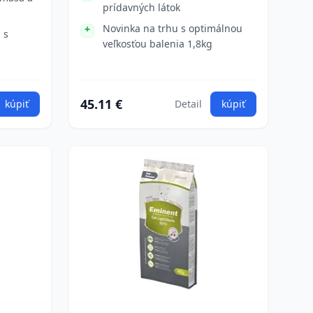
prídavných látok
Novinka na trhu s optimálnou
 s
veľkosťou balenia 1,8kg
45.11 €
kúpiť
Detail
kúpiť