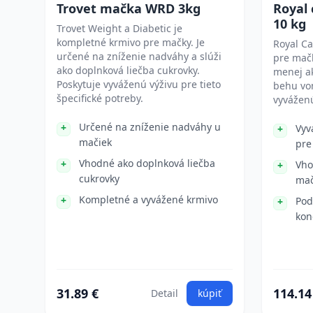
Trovet mačka WRD 3kg
Royal 
10 kg
Trovet Weight a Diabetic je
kompletné krmivo pre mačky. Je
Royal Ca
určené na zníženie nadváhy a slúži
pre mačk
ako doplnková liečba cukrovky.
menej a
Poskytuje vyváženú výživu pre tieto
behu vo
špecifické potreby.
vyváženú
Určené na zníženie nadváhy u
Vyv
mačiek
pre
Vhodné ako doplnková liečba
Vho
cukrovky
mač
Kompletné a vyvážené krmivo
Pod
kon
31.89 €
114.14
Detail
kúpiť