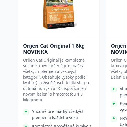
Orijen Cat Original 1,8kg
Orijen
NOVINKA
NOVI
Orijen Cat Original je kompletné
Orijen C
suché krmivo určené pre mačky
krmivo p
všetkých plemien a vekových
všetky p
kategórií. Obsahuje vysoký podiel
Balenie 
kvalitných živočíšnych bielkovín pre
optimálnu výživu. K dispozícii je v
Vho
novom balení s hmotnosťou 1,8
ple
kilogramu.
Kom
vys
Vhodné pre mačky všetkých
plemien a každého veku
Nov
bal
Kompletné a vyvážené krmivo s