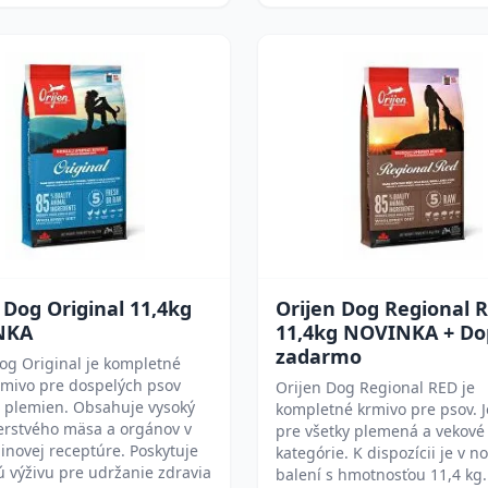
 Dog Original 11,4kg
Orijen Dog Regional 
NKA
11,4kg NOVINKA + Do
zadarmo
og Original je kompletné
rmivo pre dospelých psov
Orijen Dog Regional RED je
h plemien. Obsahuje vysoký
kompletné krmivo pre psov. 
erstvého mäsa a orgánov v
pre všetky plemená a vekové
inovej receptúre. Poskytuje
kategórie. K dispozícii je v 
 výživu pre udržanie zdravia
balení s hmotnosťou 11,4 kg.