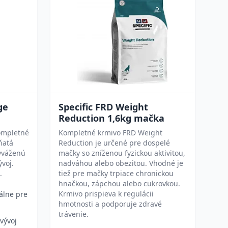
ge
Specific FRD Weight
Reduction 1,6kg mačka
ompletné
Kompletné krmivo FRD Weight
ňatá
Reduction je určené pre dospelé
vyváženú
mačky so zníženou fyzickou aktivitou,
ývoj.
nadváhou alebo obezitou. Vhodné je
.
tiež pre mačky trpiace chronickou
hnačkou, zápchou alebo cukrovkou.
Krmivo prispieva k regulácii
álne pre
hmotnosti a podporuje zdravé
trávenie.
vývoj