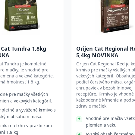
 Cat Tundra 1,8kg
Orijen Cat Regional R
NKA
5,4kg NOVINKA
at Tundra je kompletné
Orijen Cat Regional Red je 
re mačky. Je vhodné pre
krmivo pre mačky všetkých p
lemená a vekové kategórie.
vekových kategórií. Obsahuje
má hmotnosť 1,8 kg.
podiel čerstvého mäsa, orgá
chrupaviek v bezobilninovej
receptúre. Krmivo je vhodné
dné pre mačky všetkých
každodenné kŕmenie a podp
mien a vekových kategórií.
zdravie mačiek.
pletné a vyvážené krmivo s
okým obsahom mäsa.
Vhodné pre mačky všetk
plemien a veku
inka na trhu v praktickom
ení 1,8 kg.
Vysoký obsah čerstvého