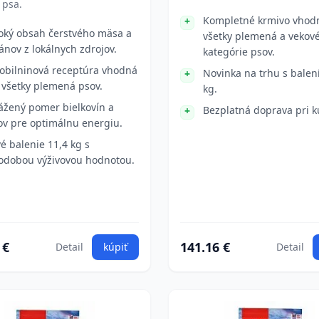
y psa.
Kompletné krmivo vhod
oký obsah čerstvého mäsa a
všetky plemená a vekov
ánov z lokálnych zdrojov.
kategórie psov.
obilninová receptúra vhodná
Novinka na trhu s balen
 všetky plemená psov.
kg.
ážený pomer bielkovín a
Bezplatná doprava pri k
ov pre optimálnu energiu.
é balenie 11,4 kg s
odobou výživovou hodnotou.
 €
141.16 €
Detail
kúpiť
Detail