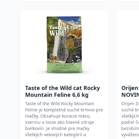
Taste of the Wild cat Rocky
Orijen
Mountain Feline 6,6 kg
NOVI
Taste of the Wild Rocky Mountain
Orijen D
Feline je kompletné suché krmivo pre
suché k
mačky. Obsahuje kuracie mäso,
všetkýc
zverinu a losos ako hlavné zdroje
podiel č
bielkovín. Je vhodné pre mačky
bezobiln
všetkých vekových kategórií a
vyváženú