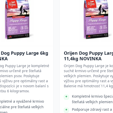
n Dog Puppy Large 6kg
Orijen Dog Puppy Lar
NKA
11,4kg NOVINKA
Dog Puppy Large je kompletné
Orijen Dog Puppy Large je k
rmivo určené pre šteňatá
suché krmivo určené pre šte
plemien psov. Poskytuje
veľkých plemien. Poskytuje 
 výživu pre optimálny rast a
výživu pre optimálny rast a v
 dispozícii je v novom balaní s
Balenie má hmotnosť 11,4 kg
ťou 6 kilogramov.
Kompletné krmivo špeci
pletné a vyvážené krmivo
šteňatá veľkých plemien
ciálne pre šteňatá veľkých
Podporuje zdravý rast a 
mien.