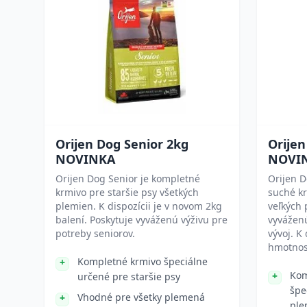
Orijen Dog Senior 2kg
Orije
NOVINKA
NOVI
Orijen Dog Senior je kompletné
Orijen 
krmivo pre staršie psy všetkých
suché k
plemien. K dispozícii je v novom 2kg
veľkých 
balení. Poskytuje vyváženú výživu pre
vyváženú
potreby seniorov.
vývoj. K
hmotnos
Kompletné krmivo špeciálne
Kom
určené pre staršie psy
špe
Vhodné pre všetky plemená
ple