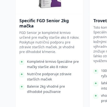
Specific FGD Senior 2kg
Trove
mačka
Toto kom
špeciáln
FGD Senior je kompletné krmivo
potravin
určené pre mačky staršie ako 8 rokov.
kožnými
Poskytuje nutričnú podporu pre
výhradne
zdravie starších mačiek. Je vhodné
znižuje r
pre dlhodobé kŕmenie.
ľahko st
vyváženú
Kompletné krmivo špeciálne pre
mačky staršie ako 8 rokov
100
Nutrične podporuje zdravie
ryž
starších mačiek
ľah
Balenie 2kg vhodné pre
int
dlhodobé používanie
vho
pro