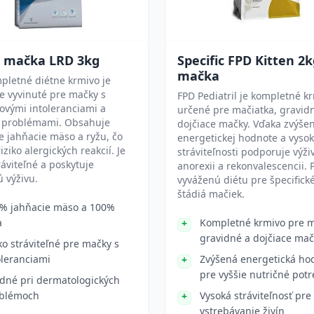
t mačka LRD 3kg
Specific FPD Kitten 2
mačka
pletné diétne krmivo je
e vyvinuté pre mačky s
FPD Pediatril je kompletné k
ovými intoleranciami a
určené pre mačiatka, gravid
 problémami. Obsahuje
dojčiace mačky. Vďaka zvýše
 jahňacie mäso a ryžu, čo
energetickej hodnote a vysok
iziko alergických reakcií. Je
stráviteľnosti podporuje výži
ráviteľné a poskytuje
anorexii a rekonvalescencii. 
 výživu.
vyváženú diétu pre špecifick
štádiá mačiek.
% jahňacie mäso a 100%
a
Kompletné krmivo pre m
gravidné a dojčiace mač
ko stráviteľné pre mačky s
oleranciami
Zvýšená energetická ho
pre vyššie nutričné pot
dné pri dermatologických
blémoch
Vysoká stráviteľnosť pre
vstrebávanie živín