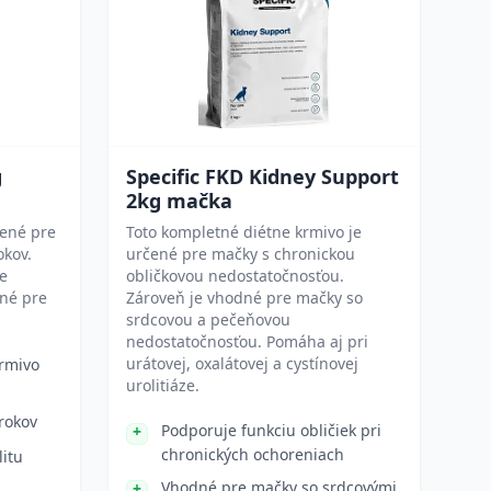
g
Specific FKD Kidney Support
2kg mačka
čené pre
Toto kompletné diétne krmivo je
okov.
určené pre mačky s chronickou
re
obličkovou nedostatočnosťou.
dné pre
Zároveň je vhodné pre mačky so
srdcovou a pečeňovou
nedostatočnosťou. Pomáha aj pri
urátovej, oxalátovej a cystínovej
rmivo
urolitiáze.
rokov
Podporuje funkciu obličiek pri
chronických ochoreniach
litu
Vhodné pre mačky so srdcovými