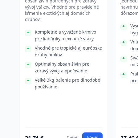
obsah živín potrebných pre zdravý
jednoduc
vývoj vtákov. Vhodné pre pravidelné
navrhnu
kŕmenie exotických aj domácich
dôrazom 
druhov.
Výs
Kompletné a vyvážené krmivo
hyg
pre kanáriky a exotické vtáky
Vnú
Vhodné pre tropické aj európske
dom
druhy pinkov
Siv
Optimálny obsah živín pre
od 
zdravý vývoj a opeľovanie
Pra
Veľké 3kg balenie pre dlhodobé
pre
používanie
Detail
kúpiť