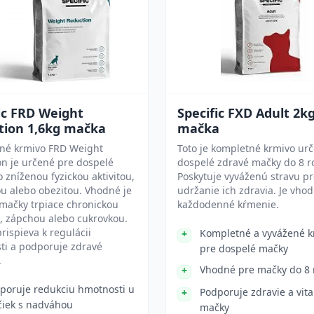
ic FRD Weight
Specific FXD Adult 2k
tion 1,6kg mačka
mačka
né krmivo FRD Weight
Toto je kompletné krmivo ur
n je určené pre dospelé
dospelé zdravé mačky do 8 r
 zníženou fyzickou aktivitou,
Poskytuje vyváženú stravu p
u alebo obezitou. Vhodné je
udržanie ich zdravia. Je vho
 mačky trpiace chronickou
každodenné kŕmenie.
, zápchou alebo cukrovkou.
rispieva k regulácii
Kompletné a vyvážené k
ti a podporuje zdravé
pre dospelé mačky
.
Vhodné pre mačky do 8 
poruje redukciu hmotnosti u
Podporuje zdravie a vita
iek s nadváhou
mačky