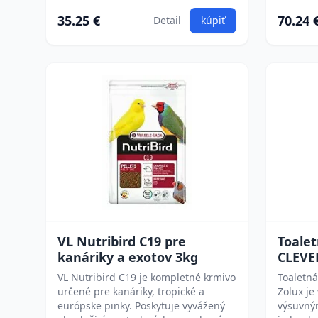
35.25 €
70.24 
Detail
kúpiť
VL Nutribird C19 pre
Toale
kanáriky a exotov 3kg
CLEVER
VL Nutribird C19 je kompletné krmivo
Toaletn
určené pre kanáriky, tropické a
Zolux je
európske pinky. Poskytuje vyvážený
výsuvný