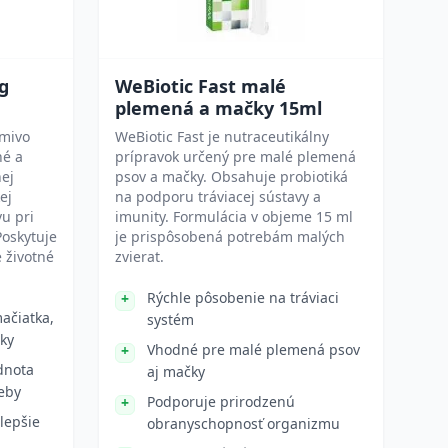
kg
WeBiotic Fast malé
plemená a mačky 15ml
rmivo
WeBiotic Fast je nutraceutikálny
né a
prípravok určený pre malé plemená
nej
psov a mačky. Obsahuje probiotiká
ej
na podporu tráviacej sústavy a
vu pri
imunity. Formulácia v objeme 15 ml
Poskytuje
je prispôsobená potrebám malých
é životné
zvierat.
Rýchle pôsobenie na tráviaci
ačiatka,
systém
ky
Vhodné pre malé plemená psov
dnota
aj mačky
reby
Podporuje prirodzenú
 lepšie
obranyschopnosť organizmu