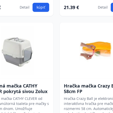
€
21.39 €
Detail
kúpiť
Detail
tná mačka CATHY
Hračka mačka Crazy B
 pokrytá sivou Zolux
58cm FP
á mačka CATHY CLEVER od
Hračka Crazy Ball je elektron
 vnútorná toaleta pre mačky s
interaktívna hračka pre mačk
m dnom. Umožňuje
rozmermi 58 cm. Automatick