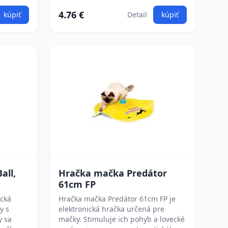
4.76 €
kúpiť
Detail
kúpiť
all,
Hračka mačka Predátor
61cm FP
ická
Hračka mačka Predátor 61cm FP je
y s
elektronická hračka určená pre
y sa
mačky. Stimuluje ich pohyb a lovecké