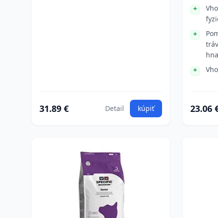
Vho
fyz
Pom
trá
hna
Vho
31.89 €
23.06 
Detail
kúpiť