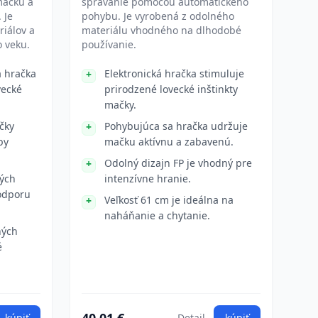
mačku a
správanie pomocou automatického
 Je
pohybu. Je vyrobená z odolného
iálov a
materiálu vhodného na dlhodobé
 veku.
používanie.
a hračka
Elektronická hračka stimuluje
vecké
prirodzené lovecké inštinkty
mačky.
čky
Pohybujúca sa hračka udržuje
by
mačku aktívnu a zabavenú.
Odolný dizajn FP je vhodný pre
ých
intenzívne hranie.
podporu
Veľkosť 61 cm je ideálna na
naháňanie a chytanie.
ných
é
kúpiť
Detail
kúpiť