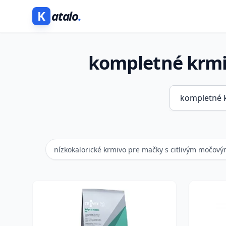
K
atalo
.
kompletné krmi
nízkokalorické krmivo pre mačky s citlivým močov