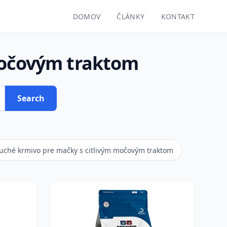
DOMOV
ČLÁNKY
KONTAKT
močovým traktom
Search
uché krmivo pre mačky s citlivým močovým traktom