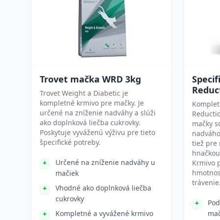
Trovet mačka WRD 3kg
Specif
Reduc
Trovet Weight a Diabetic je
kompletné krmivo pre mačky. Je
Komplet
určené na zníženie nadváhy a slúži
Reductio
ako doplnková liečba cukrovky.
mačky so
Poskytuje vyváženú výživu pre tieto
nadváho
špecifické potreby.
tiež pre
hnačkou
Určené na zníženie nadváhy u
Krmivo p
hmotnos
mačiek
trávenie
Vhodné ako doplnková liečba
cukrovky
Pod
Kompletné a vyvážené krmivo
mač