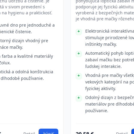
hú údržbu a čistenie. Je
pohybujúca loptička zabaví 
tá v sivom prevedení s
podporuje jej fyzickú aktivitu.
na hygienu a praktickosť.
vyrobená z bezpečných mater
je vhodná pre mačky rôzneho
uvné dno pre jednoduché a
Elektronická interaktívn
ienické čistenie.
stimuluje prirodzené lo
torný dizajn vhodný pre
inštinkty mačky.
áce mačky.
Automatický pohyb lopti
á farba a kvalitné materiály
zabaví mačku bez potre
Zolux.
ľudskej interakcie.
ktická a odolná konštrukcia
Vhodná pre mačky všetk
 dlhodobé používanie.
vekových kategórií na 
fyzickej aktivity.
Odolný dizajn z bezpeč
materiálov pre dlhodob
používanie.
Detail
kúpiť
Detail