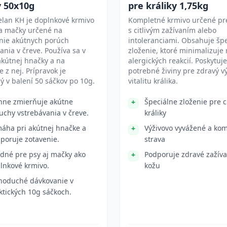
 50x10g
pre králiky 1,75kg
elan KH je doplnkové krmivo
Kompletné krmivo určené pre
 a mačky určené na
s citlivým zažívaním alebo
nie akútnych porúch
intoleranciami. Obsahuje šp
ania v čreve. Používa sa v
zloženie, ktoré minimalizuje 
kútnej hnačky a na
alergických reakcií. Poskytuje
e z nej. Prípravok je
potrebné živiny pre zdravý vý
 v balení 50 sáčkov po 10g.
vitalitu králika.
nne zmierňuje akútne
Špeciálne zloženie pre ci
uchy vstrebávania v čreve.
králiky
áha pri akútnej hnačke a
Výživovo vyvážené a ko
poruje zotavenie.
strava
dné pre psy aj mačky ako
Podporuje zdravé zažíva
lnkové krmivo.
kožu
noduché dávkovanie v
ktických 10g sáčkoch.