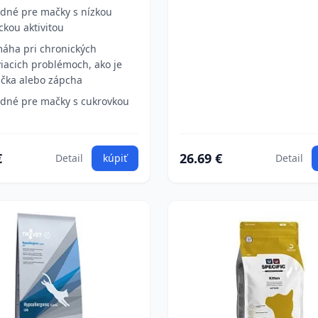
dné pre mačky s nízkou
ickou aktivitou
áha pri chronických
viacich problémoch, ako je
čka alebo zápcha
dné pre mačky s cukrovkou
€
26.69 €
Detail
kúpiť
Detail