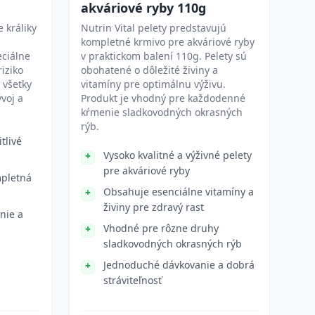
akváriové ryby 110g
 králiky
Nutrin Vital pelety predstavujú
kompletné krmivo pre akváriové ryby
eciálne
v praktickom balení 110g. Pelety sú
riziko
obohatené o dôležité živiny a
 všetky
vitamíny pre optimálnu výživu.
voj a
Produkt je vhodný pre každodenné
kŕmenie sladkovodných okrasných
rýb.
tlivé
Vysoko kvalitné a výživné pelety
pre akváriové ryby
mpletná
Obsahuje esenciálne vitamíny a
živiny pre zdravý rast
nie a
Vhodné pre rôzne druhy
sladkovodných okrasných rýb
Jednoduché dávkovanie a dobrá
stráviteľnosť