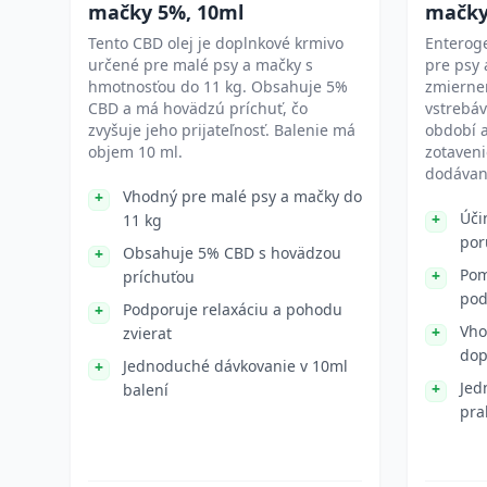
mačky 5%, 10ml
mačky
Tento CBD olej je doplnkové krmivo
Enterog
určené pre malé psy a mačky s
pre psy
hmotnosťou do 11 kg. Obsahuje 5%
zmierne
CBD a má hovädzú príchuť, čo
vstrebáv
zvyšuje jeho prijateľnosť. Balenie má
období a
objem 10 ml.
zotaveni
dodávaný
Vhodný pre malé psy a mačky do
Úči
11 kg
por
Obsahuje 5% CBD s hovädzou
Pom
príchuťou
pod
Podporuje relaxáciu a pohodu
Vho
zvierat
dop
Jednoduché dávkovanie v 10ml
Jed
balení
pra