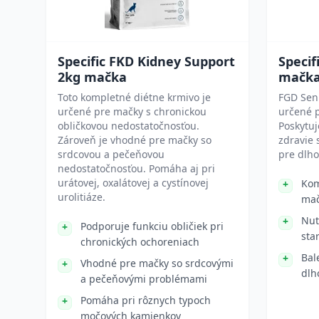
Specific FKD Kidney Support
Specif
2kg mačka
mačk
Toto kompletné diétne krmivo je
FGD Sen
určené pre mačky s chronickou
určené p
obličkovou nedostatočnosťou.
Poskytu
Zároveň je vhodné pre mačky so
zdravie 
srdcovou a pečeňovou
pre dlh
nedostatočnosťou. Pomáha aj pri
urátovej, oxalátovej a cystínovej
Kom
urolitiáze.
mač
Nut
Podporuje funkciu obličiek pri
sta
chronických ochoreniach
Bal
Vhodné pre mačky so srdcovými
dlh
a pečeňovými problémami
Pomáha pri rôznych typoch
močových kamienkov