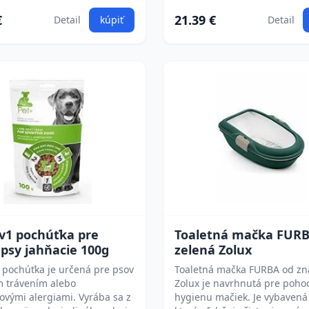
€
21.39 €
Detail
kúpiť
Detail
3v1 pochúťka pre
Toaletná mačka FUR
é psy jahňacie 100g
zelená Zolux
 pochúťka je určená pre psov
Toaletná mačka FURBA od zn
ým trávením alebo
Zolux je navrhnutá pre poho
ovými alergiami. Vyrába sa z
hygienu mačiek. Je vybavená