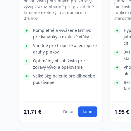
obsah živín potrebných pre zdravý
jahňaci
vývoj vtákov. Vhodné pre pravidelné
bielkoví
kŕmenie exotických aj domácich
funkciu
druhov.
starostli
Kompletné a vyvážené krmivo
Hyp
pre kanáriky a exotické vtáky
jah
cit
Vhodné pre tropické aj európske
druhy pinkov
3v1
sta
Optimálny obsah živín pre
zdravý vývoj a opeľovanie
Vho
ale
Veľké 3kg balenie pre dlhodobé
používanie
Bez
far
21.71 €
1.95 €
Detail
kúpiť