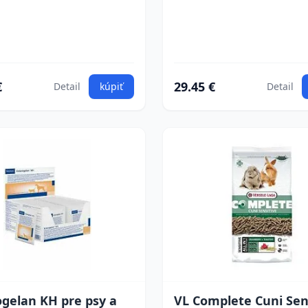
€
29.45 €
Detail
kúpiť
Detail
gelan KH pre psy a
VL Complete Cuni Sen