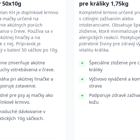
 50x10g
pre králiky 1,75kg
elan KH je doplnkové krmivo
Kompletné krmivo určené pre
 a mačky určené na
s citlivým zažívaním alebo
nie akútnych porúch
intoleranciami. Obsahuje šp
ania v čreve. Používa sa v
zloženie, ktoré minimalizuje 
kútnej hnačky a na
alergických reakcií. Poskytuje
e z nej. Prípravok je
potrebné živiny pre zdravý vý
 v balení 50 sáčkov po 10g.
vitalitu králika.
nne zmierňuje akútne
Špeciálne zloženie pre ci
uchy vstrebávania v čreve.
králiky
áha pri akútnej hnačke a
Výživovo vyvážené a ko
poruje zotavenie.
strava
dné pre psy aj mačky ako
Podporuje zdravé zažíva
lnkové krmivo.
kožu
noduché dávkovanie v
ktických 10g sáčkoch.