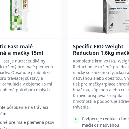
ic Fast malé
Specific FRD Weight
ná a mačky 15ml
Reduction 1,6kg mač
 Fast je nutraceutikálny
Kompletné krmivo FRD Weig
ok určený pre malé plemená
Reduction je určené pre dos
ačky. Obsahuje probiotiká
mačky so zníženou fyzickou a
ru tráviacej sústavy a
nadváhou alebo obezitou. Vh
 Formulácia v objeme 15 ml
tiež pre mačky trpiace chron
pôsobená potrebám malých
hnačkou, zápchou alebo cuk
Krmivo prispieva k regulácii
hmotnosti a podporuje zdra
trávenie.
hle pôsobenie na tráviaci
tém
Podporuje redukciu hmo
dné pre malé plemená psov
mačiek s nadváhou
mačky