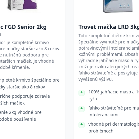
ic FGD Senior 2kg
Trovet mačka LRD 3k
a
Toto kompletné diétne krmivo
špeciálne vyvinuté pre mačky
ior je kompletné krmivo
potravinovými intoleranciami
re mačky staršie ako 8 rokov.
kožnými problémami. Obsah
je nutričnú podporu pre
výhradne jahňacie mäso a ry
starších mačiek. Je vhodné
znižuje riziko alergických reak
odobé kŕmenie.
ľahko stráviteľné a poskytuje
vyváženú výživu.
pletné krmivo špeciálne pre
ky staršie ako 8 rokov
100% jahňacie mäso a 
rične podporuje zdravie
ryža
rších mačiek
ľahko stráviteľné pre ma
enie 2kg vhodné pre
intoleranciami
odobé používanie
vhodné pri dermatologi
problémoch