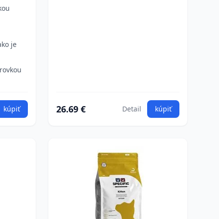
kou
ako je
rovkou
26.69 €
kúpiť
Detail
kúpiť