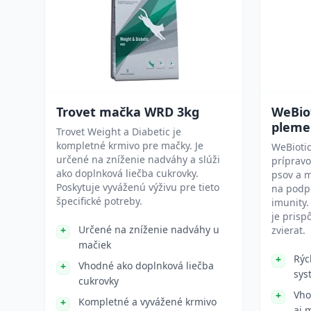
Trovet mačka WRD 3kg
WeBiot
pleme
Trovet Weight a Diabetic je
kompletné krmivo pre mačky. Je
WeBiotic
určené na zníženie nadváhy a slúži
príprav
ako doplnková liečba cukrovky.
psov a m
Poskytuje vyváženú výživu pre tieto
na podpo
špecifické potreby.
imunity.
je pris
Určené na zníženie nadváhy u
zvierat.
mačiek
Rýc
Vhodné ako doplnková liečba
sys
cukrovky
Vho
Kompletné a vyvážené krmivo
aj 