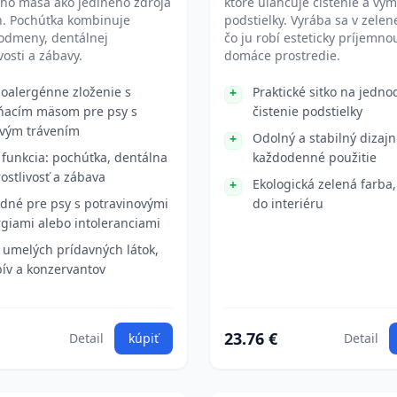
eho mäsa ako jediného zdroja
ktoré uľahčuje čistenie a vý
n. Pochúťka kombinuje
podstielky. Vyrába sa v zelene
 odmeny, dentálnej
čo ju robí esteticky príjemno
vosti a zábavy.
domáce prostredie.
oalergénne zloženie s
Praktické sitko na jedn
ňacím mäsom pre psy s
čistenie podstielky
livým trávením
Odolný a stabilný dizajn
 funkcia: pochúťka, dentálna
každodenné použitie
rostlivosť a zábava
Ekologická zelená farba
dné pre psy s potravinovými
do interiéru
rgiami alebo intoleranciami
 umelých prídavných látok,
bív a konzervantov
23.76 €
Detail
kúpiť
Detail