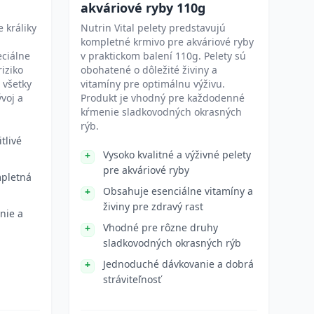
akváriové ryby 110g
 králiky
Nutrin Vital pelety predstavujú
kompletné krmivo pre akváriové ryby
eciálne
v praktickom balení 110g. Pelety sú
riziko
obohatené o dôležité živiny a
 všetky
vitamíny pre optimálnu výživu.
voj a
Produkt je vhodný pre každodenné
kŕmenie sladkovodných okrasných
rýb.
tlivé
Vysoko kvalitné a výživné pelety
pre akváriové ryby
mpletná
Obsahuje esenciálne vitamíny a
živiny pre zdravý rast
nie a
Vhodné pre rôzne druhy
sladkovodných okrasných rýb
Jednoduché dávkovanie a dobrá
stráviteľnosť