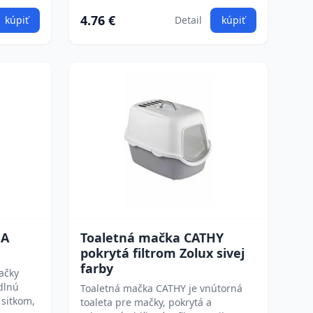
4.76 €
kúpiť
Detail
kúpiť
BA
Toaletná mačka CATHY
pokrytá filtrom Zolux sivej
farby
ačky
dlnú
Toaletná mačka CATHY je vnútorná
 sitkom,
toaleta pre mačky, pokrytá a