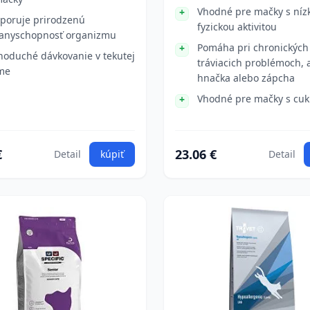
Vhodné pre mačky s níz
poruje prirodzenú
fyzickou aktivitou
anyschopnosť organizmu
Pomáha pri chronických
noduché dávkovanie v tekutej
tráviacich problémoch, 
me
hnačka alebo zápcha
Vhodné pre mačky s cuk
€
23.06 €
Detail
kúpiť
Detail