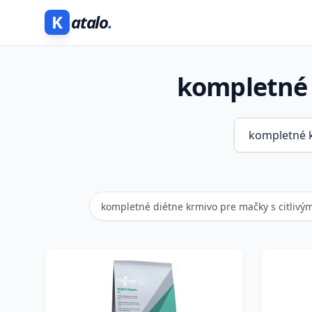
K
atalo
.
kompletné 
kompletné diétne krmivo pre mačky s citlivý