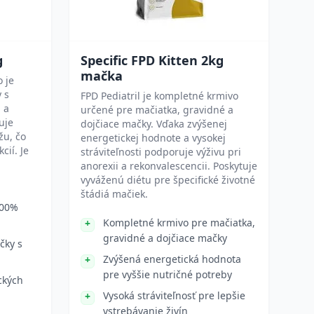
g
Specific FPD Kitten 2kg
mačka
 je
 s
FPD Pediatril je kompletné krmivo
 a
určené pre mačiatka, gravidné a
uje
dojčiace mačky. Vďaka zvýšenej
žu, čo
energetickej hodnote a vysokej
cií. Je
stráviteľnosti podporuje výživu pri
anorexii a rekonvalescencii. Poskytuje
vyváženú diétu pre špecifické životné
štádiá mačiek.
100%
Kompletné krmivo pre mačiatka,
gravidné a dojčiace mačky
čky s
Zvýšená energetická hodnota
pre vyššie nutričné potreby
ckých
Vysoká stráviteľnosť pre lepšie
vstrebávanie živín