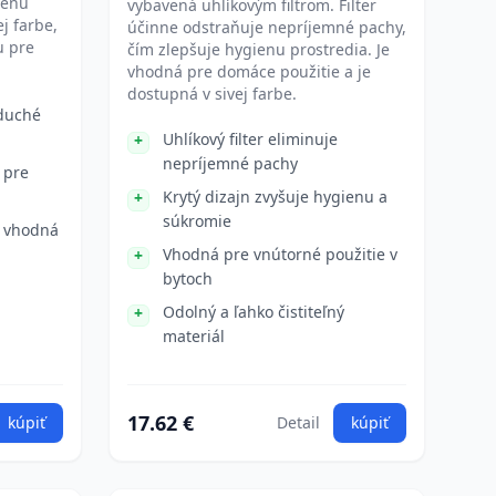
menu
vybavená uhlíkovým filtrom. Filter
j farbe,
účinne odstraňuje nepríjemné pachy,
u pre
čím zlepšuje hygienu prostredia. Je
vhodná pre domáce použitie a je
dostupná v sivej farbe.
oduché
Uhlíkový filter eliminuje
nepríjemné pachy
 pre
Krytý dizajn zvyšuje hygienu a
súkromie
, vhodná
Vhodná pre vnútorné použitie v
bytoch
Odolný a ľahko čistiteľný
materiál
17.62 €
kúpiť
Detail
kúpiť