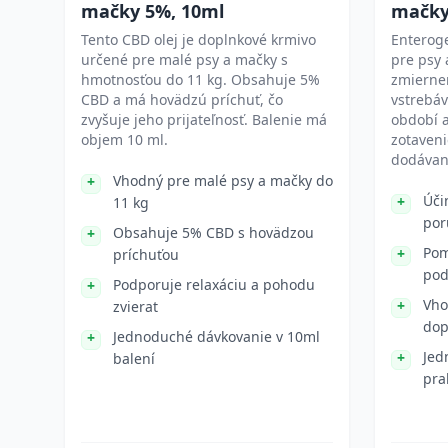
mačky 5%, 10ml
mačky
Tento CBD olej je doplnkové krmivo
Enterog
určené pre malé psy a mačky s
pre psy
hmotnosťou do 11 kg. Obsahuje 5%
zmierne
CBD a má hovädzú príchuť, čo
vstrebáv
zvyšuje jeho prijateľnosť. Balenie má
období a
objem 10 ml.
zotaveni
dodávaný
Vhodný pre malé psy a mačky do
Úči
11 kg
por
Obsahuje 5% CBD s hovädzou
Pom
príchuťou
pod
Podporuje relaxáciu a pohodu
Vho
zvierat
dop
Jednoduché dávkovanie v 10ml
Jed
balení
pra