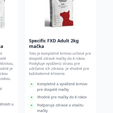
Specific FXD Adult 2kg
ka
mačka
ht
Toto je kompletné krmivo určené pre
pelé
dospelé zdravé mačky do 8 rokov.
ktivitou,
Poskytuje vyváženú stravu pre
odné je
udržanie ich zdravia. Je vhodné pre
ickou
každodenné kŕmenie.
rovkou.
Kompletné a vyvážené krmivo
vé
pre dospelé mačky
Vhodné pre mačky do 8 rokov
tnosti u
Podporuje zdravie a vitalitu
mačky