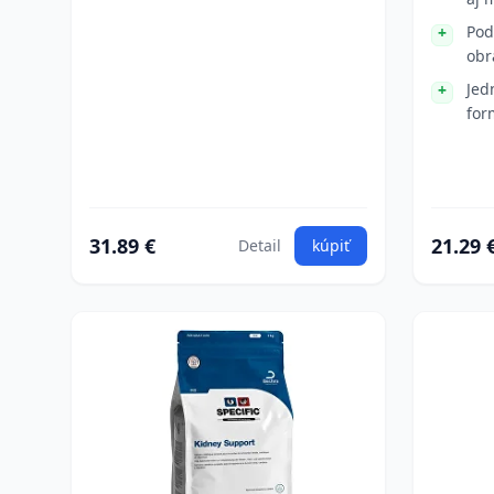
Pod
obr
Jed
for
31.89 €
21.29 
Detail
kúpiť