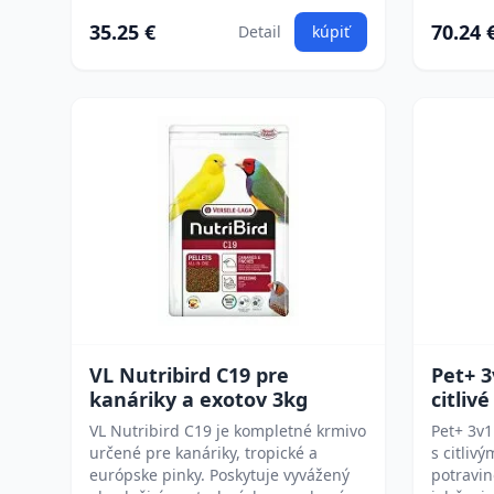
35.25 €
70.24 
Detail
kúpiť
VL Nutribird C19 pre
Pet+ 
kanáriky a exotov 3kg
citliv
VL Nutribird C19 je kompletné krmivo
Pet+ 3v1
určené pre kanáriky, tropické a
s citliv
európske pinky. Poskytuje vyvážený
potravin