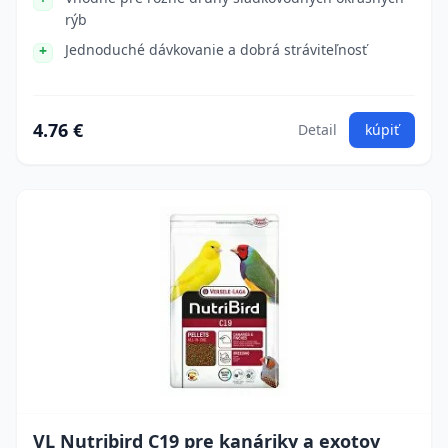
rýb
Jednoduché dávkovanie a dobrá stráviteľnosť
4.76 €
Detail
kúpiť
VL Nutribird C19 pre kanáriky a exotov