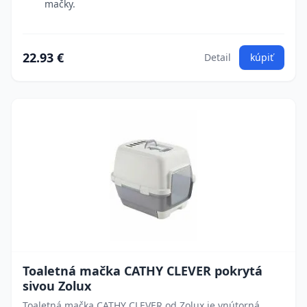
mačky.
22.93 €
Detail
kúpiť
Toaletná mačka CATHY CLEVER pokrytá
sivou Zolux
Toaletná mačka CATHY CLEVER od Zolux je vnútorná