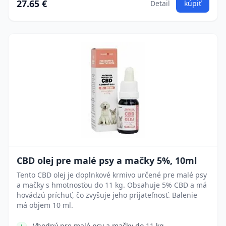
27.65 €
Detail
kúpiť
CBD olej pre malé psy a mačky 5%, 10ml
Tento CBD olej je doplnkové krmivo určené pre malé psy
a mačky s hmotnosťou do 11 kg. Obsahuje 5% CBD a má
hovädzú príchuť, čo zvyšuje jeho prijateľnosť. Balenie
má objem 10 ml.
Vhodný pre malé psy a mačky do 11 kg