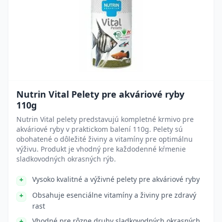
Nutrin Vital Pelety pre akváriové ryby
110g
Nutrin Vital pelety predstavujú kompletné krmivo pre
akváriové ryby v praktickom balení 110g. Pelety sú
obohatené o dôležité živiny a vitamíny pre optimálnu
výživu. Produkt je vhodný pre každodenné kŕmenie
sladkovodných okrasných rýb.
Vysoko kvalitné a výživné pelety pre akváriové ryby
Obsahuje esenciálne vitamíny a živiny pre zdravý
rast
Vhodné pre rôzne druhy sladkovodných okrasných