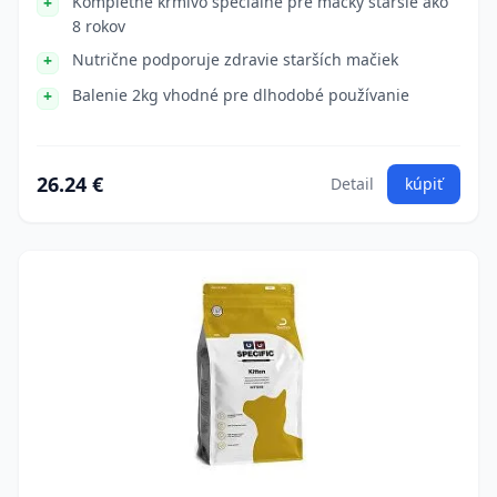
Kompletné krmivo špeciálne pre mačky staršie ako
8 rokov
Nutrične podporuje zdravie starších mačiek
Balenie 2kg vhodné pre dlhodobé používanie
26.24 €
Detail
kúpiť