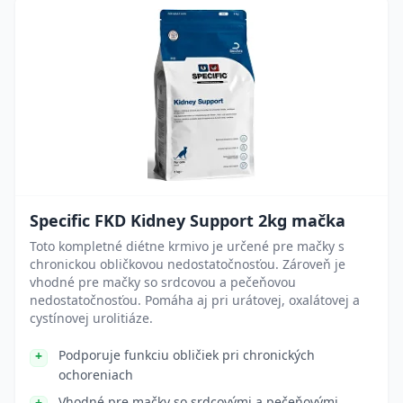
Specific FKD Kidney Support 2kg mačka
Toto kompletné diétne krmivo je určené pre mačky s
chronickou obličkovou nedostatočnosťou. Zároveň je
vhodné pre mačky so srdcovou a pečeňovou
nedostatočnosťou. Pomáha aj pri urátovej, oxalátovej a
cystínovej urolitiáze.
Podporuje funkciu obličiek pri chronických
ochoreniach
Vhodné pre mačky so srdcovými a pečeňovými