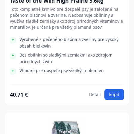
Taste of the Wild High Prairie 5,6kg
Toto kompletné krmivo pre dospelé psy je založené na
pečenom bizónovi a zverine. Neobsahuje obilniny a
využíva sladké zemiaky ako zdroj prírodných vitamínov a
minerálov. Je určené pre všetky plemená psov.
Vyrobené z pečeného bizóna a zveriny pre vysoký
obsah bielkovín
Bez obilnín so sladkými zemiakmi ako zdrojom
prírodných živín
Vhodné pre dospelé psy všetkých plemien
40.71 €
Detail
kúpiť