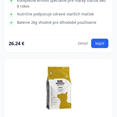
Kompletné krmivo špeciálne pre mačky staršie ako
8 rokov
Nutrične podporuje zdravie starších mačiek
Balenie 2kg vhodné pre dlhodobé používanie
26.24 €
Detail
kúpiť