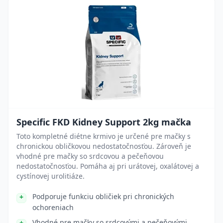
Specific FKD Kidney Support 2kg mačka
Toto kompletné diétne krmivo je určené pre mačky s
chronickou obličkovou nedostatočnosťou. Zároveň je
vhodné pre mačky so srdcovou a pečeňovou
nedostatočnosťou. Pomáha aj pri urátovej, oxalátovej a
cystínovej urolitiáze.
Podporuje funkciu obličiek pri chronických
ochoreniach
Vhodné pre mačky so srdcovými a pečeňovými