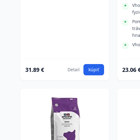
Vho
fyz
Pom
trá
hna
Vho
31.89 €
23.06 
Detail
kúpiť