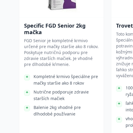
Specific FGD Senior 2kg
Trove
mačka
Toto kom
špeciáln
FGD Senior je kompletné krmivo
potravin
určené pre mačky staršie ako 8 rokov.
kožnými
Poskytuje nutričnú podporu pre
výhradne
zdravie starších mačiek. Je vhodné
znižuje r
pre dlhodobé kŕmenie.
ľahko st
vyváženú
Kompletné krmivo špeciálne pre
mačky staršie ako 8 rokov
100
Nutrične podporuje zdravie
ryž
starších mačiek
ľah
Balenie 2kg vhodné pre
int
dlhodobé používanie
vho
pro