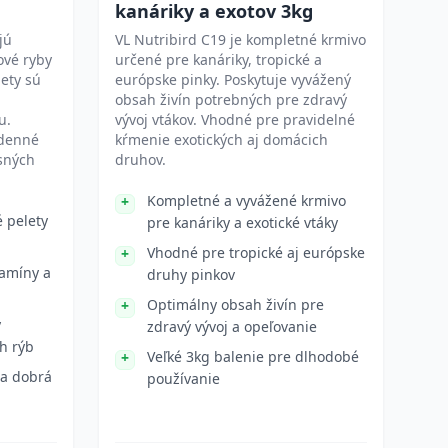
kanáriky a exotov 3kg
jú
VL Nutribird C19 je kompletné krmivo
ové ryby
určené pre kanáriky, tropické a
lety sú
európske pinky. Poskytuje vyvážený
obsah živín potrebných pre zdravý
u.
vývoj vtákov. Vhodné pre pravidelné
odenné
kŕmenie exotických aj domácich
sných
druhov.
Kompletné a vyvážené krmivo
é pelety
pre kanáriky a exotické vtáky
Vhodné pre tropické aj európske
tamíny a
druhy pinkov
Optimálny obsah živín pre
y
zdravý vývoj a opeľovanie
h rýb
Veľké 3kg balenie pre dlhodobé
 a dobrá
používanie