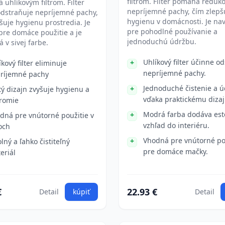
filtrom. Filter pomáha reduk
 uhlíkovým filtrom. Filter
nepríjemné pachy, čím zlepš
odstraňuje nepríjemné pachy,
hygienu v domácnosti. Je na
šuje hygienu prostredia. Je
pre pohodlné používanie a
re domáce použitie a je
jednoduchú údržbu.
 v sivej farbe.
Uhlíkový filter účinne o
íkový filter eliminuje
nepríjemné pachy.
ríjemné pachy
Jednoduché čistenie a 
tý dizajn zvyšuje hygienu a
vďaka praktickému dizaj
romie
Modrá farba dodáva est
dná pre vnútorné použitie v
vzhľad do interiéru.
och
Vhodná pre vnútorné po
lný a ľahko čistiteľný
pre domáce mačky.
eriál
€
22.93 €
Detail
kúpiť
Detail