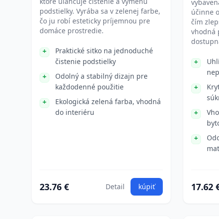
ktoré uľahčuje čistenie a výmenu
vybavená
podstielky. Vyrába sa v zelenej farbe,
účinne 
čo ju robí esteticky príjemnou pre
čím zlep
domáce prostredie.
vhodná p
dostupná
Praktické sitko na jednoduché
čistenie podstielky
Uhl
nep
Odolný a stabilný dizajn pre
každodenné použitie
Kry
súk
Ekologická zelená farba, vhodná
do interiéru
Vho
byt
Odo
mat
23.76 €
17.62 
Detail
kúpiť