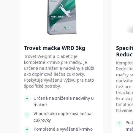
Trovet mačka WRD 3kg
Specif
Reduc
Trovet Weight a Diabetic je
kompletné krmivo pre mačky. Je
Komplet
určené na zníženie nadváhy a slúži
Reductio
ako doplnková liečba cukrovky.
mačky so
Poskytuje vyváženú výživu pre tieto
nadváho
špecifické potreby.
tiež pre
hnačkou
Určené na zníženie nadváhy u
Krmivo p
hmotnos
mačiek
trávenie
Vhodné ako doplnková liečba
cukrovky
Pod
Kompletné a vyvážené krmivo
mač