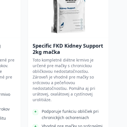
g
Specific FKD Kidney Support
2kg mačka
čené pre
Toto kompletné diétne krmivo je
okov.
určené pre mačky s chronickou
re
obličkovou nedostatočnosťou.
dné pre
Zároveň je vhodné pre mačky so
srdcovou a pečeňovou
nedostatočnosťou. Pomáha aj pri
urátovej, oxalátovej a cystínovej
rmivo
urolitiáze.
rokov
Podporuje funkciu obličiek pri
chronických ochoreniach
litu
Vhodné pre mačky so srdcovými