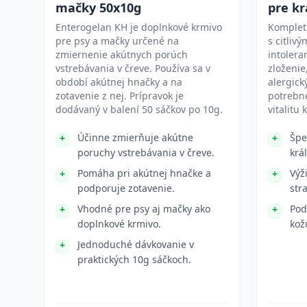
mačky 50x10g
pre kr
Enterogelan KH je doplnkové krmivo
Kompletn
pre psy a mačky určené na
s citliv
zmiernenie akútnych porúch
intolera
vstrebávania v čreve. Používa sa v
zloženie
období akútnej hnačky a na
alergick
zotavenie z nej. Prípravok je
potrebné
dodávaný v balení 50 sáčkov po 10g.
vitalitu 
Účinne zmierňuje akútne
Špe
poruchy vstrebávania v čreve.
král
Pomáha pri akútnej hnačke a
Výž
podporuje zotavenie.
str
Vhodné pre psy aj mačky ako
Pod
doplnkové krmivo.
kož
Jednoduché dávkovanie v
praktických 10g sáčkoch.