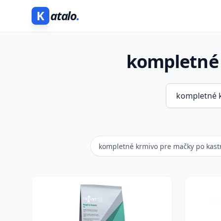
K
atalo
.
kompletné 
kompletné krmivo pre mačky po kastr