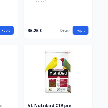
balení
35.25 €
kúpiť
Detail
kúpiť
e
VL Nutribird C19 pre