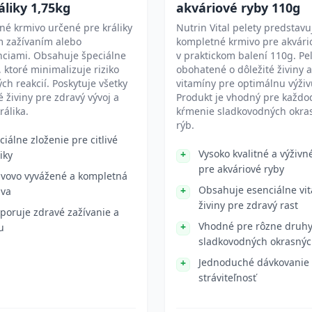
áliky 1,75kg
akváriové ryby 110g
é krmivo určené pre králiky
Nutrin Vital pelety predstavu
ým zažívaním alebo
kompletné krmivo pre akvári
nciami. Obsahuje špeciálne
v praktickom balení 110g. Pe
, ktoré minimalizuje riziko
obohatené o dôležité živiny a
ých reakcií. Poskytuje všetky
vitamíny pre optimálnu výživ
 živiny pre zdravý vývoj a
Produkt je vhodný pre každ
králika.
kŕmenie sladkovodných okra
rýb.
ciálne zloženie pre citlivé
Vysoko kvalitné a výživn
iky
pre akváriové ryby
ivovo vyvážené a kompletná
Obsahuje esenciálne vi
ava
živiny pre zdravý rast
poruje zdravé zažívanie a
Vhodné pre rôzne druh
u
sladkovodných okrasnýc
Jednoduché dávkovanie
stráviteľnosť