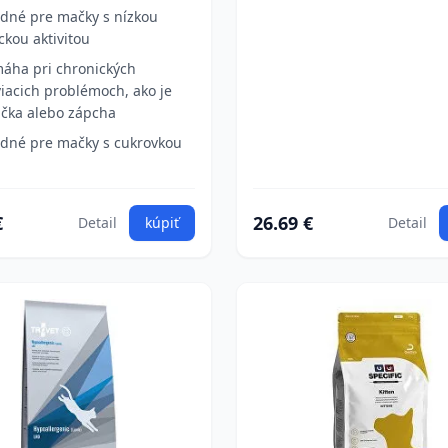
dné pre mačky s nízkou
ickou aktivitou
áha pri chronických
viacich problémoch, ako je
čka alebo zápcha
dné pre mačky s cukrovkou
€
26.69 €
Detail
kúpiť
Detail