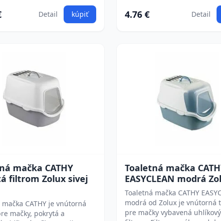
€
4.76 €
Detail
kúpiť
Detail
tná mačka CATHY
Toaletná mačka CATH
á filtrom Zolux sivej
EASYCLEAN modrá Zo
Toaletná mačka CATHY EASY
modrá od Zolux je vnútorná t
á mačka CATHY je vnútorná
pre mačky vybavená uhlíkov
pre mačky, pokrytá a