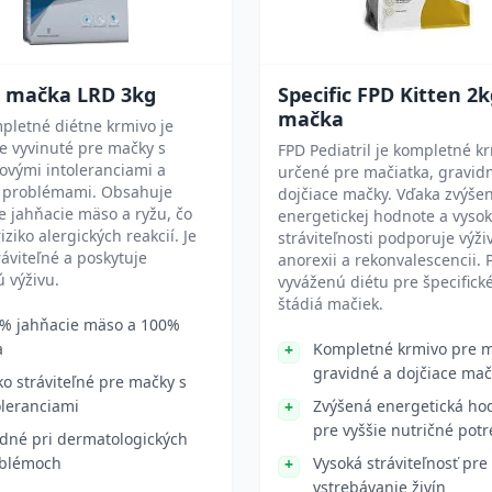
t mačka LRD 3kg
Specific FPD Kitten 2
mačka
pletné diétne krmivo je
e vyvinuté pre mačky s
FPD Pediatril je kompletné k
ovými intoleranciami a
určené pre mačiatka, gravid
 problémami. Obsahuje
dojčiace mačky. Vďaka zvýše
 jahňacie mäso a ryžu, čo
energetickej hodnote a vysok
iziko alergických reakcií. Je
stráviteľnosti podporuje výži
ráviteľné a poskytuje
anorexii a rekonvalescencii. 
 výživu.
vyváženú diétu pre špecifick
štádiá mačiek.
% jahňacie mäso a 100%
a
Kompletné krmivo pre m
gravidné a dojčiace mač
ko stráviteľné pre mačky s
oleranciami
Zvýšená energetická ho
pre vyššie nutričné pot
dné pri dermatologických
blémoch
Vysoká stráviteľnosť pre
vstrebávanie živín