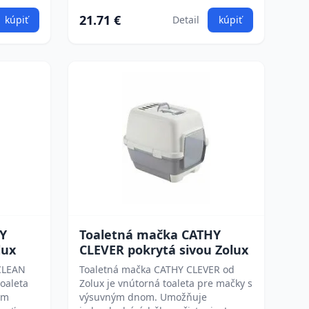
21.71 €
kúpiť
Detail
kúpiť
Y
Toaletná mačka CATHY
lux
CLEVER pokrytá sivou Zolux
CLEAN
Toaletná mačka CATHY CLEVER od
oaleta
Zolux je vnútorná toaleta pre mačky s
ým
výsuvným dnom. Umožňuje