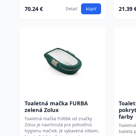
70.24 €
21.39 
Detail
kúpiť
Toaletná mačka FURBA
Toale
zelená Zolux
pokryt
farby
Toaletná mačka FURBA od značky
Zolux je navrhnutá pre pohodlnú
Toaletn
hygienu mačiek. Je vybavená sitkom,
toaleta 