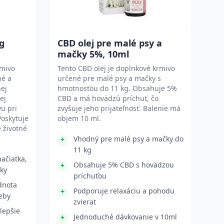
kg
CBD olej pre malé psy a
mačky 5%, 10ml
rmivo
Tento CBD olej je doplnkové krmivo
né a
určené pre malé psy a mačky s
nej
hmotnosťou do 11 kg. Obsahuje 5%
ej
CBD a má hovädzú príchuť, čo
vu pri
zvyšuje jeho prijateľnosť. Balenie má
Poskytuje
objem 10 ml.
é životné
Vhodný pre malé psy a mačky do
11 kg
ačiatka,
Obsahuje 5% CBD s hovädzou
ky
príchuťou
dnota
Podporuje relaxáciu a pohodu
reby
zvierat
 lepšie
Jednoduché dávkovanie v 10ml