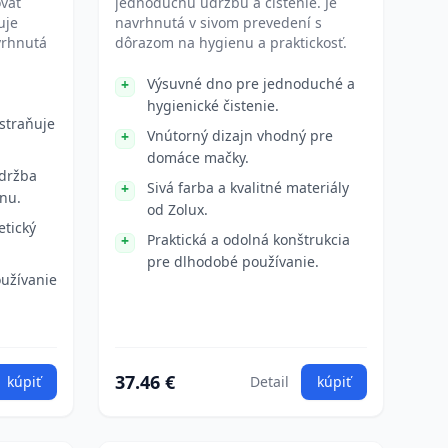
ovať
jednoduchú údržbu a čistenie. Je
uje
navrhnutá v sivom prevedení s
vrhnutá
dôrazom na hygienu a praktickosť.
Výsuvné dno pre jednoduché a
hygienické čistenie.
dstraňuje
Vnútorný dizajn vhodný pre
domáce mačky.
údržba
Sivá farba a kvalitné materiály
nu.
od Zolux.
etický
Praktická a odolná konštrukcia
pre dlhodobé používanie.
užívanie
37.46 €
kúpiť
Detail
kúpiť