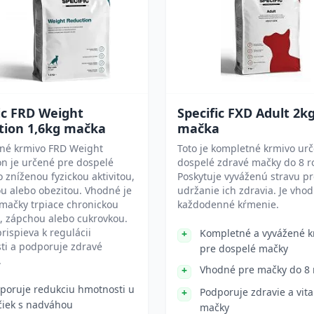
ic FRD Weight
Specific FXD Adult 2k
tion 1,6kg mačka
mačka
né krmivo FRD Weight
Toto je kompletné krmivo ur
n je určené pre dospelé
dospelé zdravé mačky do 8 r
 zníženou fyzickou aktivitou,
Poskytuje vyváženú stravu p
u alebo obezitou. Vhodné je
udržanie ich zdravia. Je vho
 mačky trpiace chronickou
každodenné kŕmenie.
, zápchou alebo cukrovkou.
rispieva k regulácii
Kompletné a vyvážené k
ti a podporuje zdravé
pre dospelé mačky
.
Vhodné pre mačky do 8 
poruje redukciu hmotnosti u
Podporuje zdravie a vita
iek s nadváhou
mačky